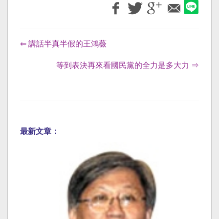
⇐ 講話半真半假的王鴻薇
等到表決再來看國民黨的全力是多大力 ⇒
最新文章：