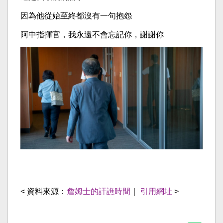
因為他從始至終都沒有一句抱怨
阿中指揮官，我永遠不會忘記你，謝謝你
< 資料來源：
詹姆士的訐譙時間
｜
引用網址
>