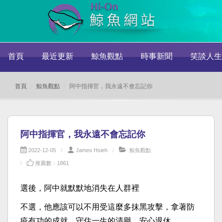
首頁
最近更新
鯨魚觀點
時事新聞
笑談人生
首頁
鯨魚觀點
阿中指揮官，我永遠不會忘記你
阿中指揮官，我永遠不會忘記你
2022-12-05
James Hsieh
鯨魚觀點
推薦數：1861
選後，阿中就默默地消失在人群裡
不選，他應該可以不用受這麼多抹黑攻擊，拿著防
疫有功的成就，守住一生的清譽，安心退休