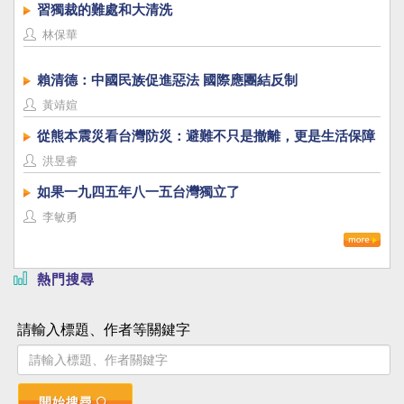
習獨裁的難處和大清洗
林保華
賴清德：中國民族促進惡法 國際應團結反制
黃靖媗
從熊本震災看台灣防災：避難不只是撤離，更是生活保障
洪昱睿
如果一九四五年八一五台灣獨立了
李敏勇
熱門搜尋
請輸入標題、作者等關鍵字
開始搜尋