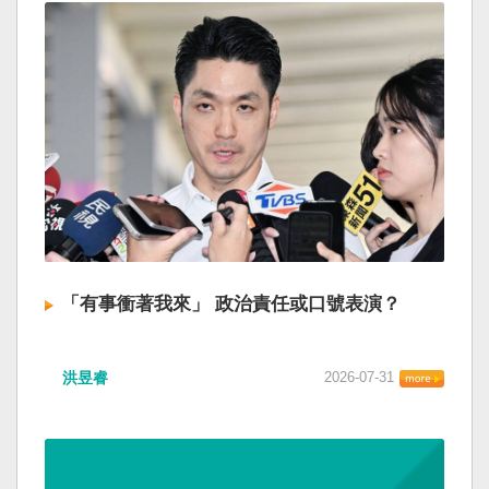
「有事衝著我來」 政治責任或口號表演？
洪昱睿
2026-07-31