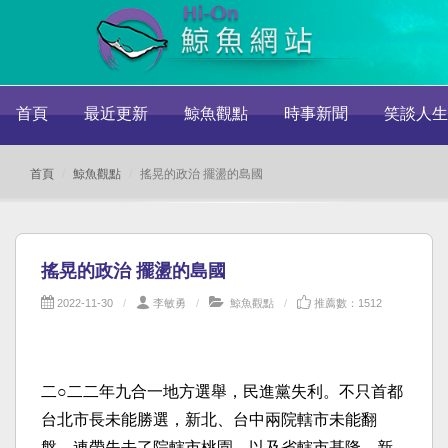
首頁
最近更新
鯨魚觀點
時事新聞
笑談人生
首頁
鯨魚觀點
搖晃的政治 擺盪的島國
搖晃的政治 擺盪的島國
2022-11-30
李敏勇
鯨魚觀點
推薦數：1512
二○二二年九合一地方選舉，民進黨失利。不只首都
台北市長未能勝選，新北、台中兩院轄市未能翻
盤，連帶失去了院轄市桃園，以及省轄市基隆、新