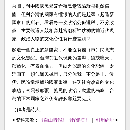
台灣，對中國國民黨流亡殖民意識論群是剩餘價
值，但對台灣的國家有憧憬的人們是起家（起造新
國家）的所在。看看每一次政治公職選舉，不分政
黨，主要候選人競相奔赴宮廟祈神求神的前近代現
象，政治人物的文化心性有什麼差別？
起造一個真正的新國家，不能沒有國（市）民意志
的文化覺醒。台灣前近代現象的選舉，鑼鼓喧天，
演藝化，有表面張力，但缺乏深層的文化想像，太
浮面了，類似鄉民械鬥，只分你我，不分是非、優
劣。民進黨承擔的國家重建，缺乏社會改造的文化
底蘊，容易被顛覆。搖晃的政治，動盪的島嶼，台
灣的正常國家之路仍有許多難題要克服！
（作者是詩人）
< 資料來源：
《自由時報》《鏗鏘集》
｜
引用網址
>