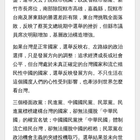
竹市長席位，南部除院轄市高雄，嘉義縣，院轄市
台南及屏東縣的勝選差距有限，東台灣挑戰全面落
敗，反映了蔡英文總統期中選舉的挫折，但縣市議
員席次明顯增加，基層政治構造增強。
如果台灣是正常國家，選舉反映右、左路線的政治
選擇，只是發展方向的調整：追求經濟成長或社會
公平，但台灣處於未真正確定的台灣國家和流亡殖
民性中國的國家，選舉反映發展方向。不只生活在
這個國度人們的心性受到影響，也牽涉到世界怎麼
看台灣。
三個檯面政黨：民進黨、中國國民黨、民眾黨。民
進黨標榜建構台灣的國家，卻無法擺脫「中華民
國」的權宜名號；中國國民黨挾「中華民國」體制
流亡殖民台灣，卻無法擺脫中國的桎梏；民眾黨在
政治機會主義的夾縫投機取巧。選舉結果並未向世