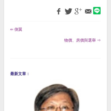
⇐ 側翼
物價、房價與選舉 ⇒
最新文章：