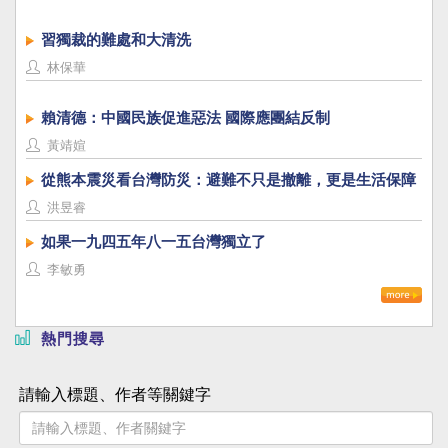
習獨裁的難處和大清洗
林保華
賴清德：中國民族促進惡法 國際應團結反制
黃靖媗
從熊本震災看台灣防災：避難不只是撤離，更是生活保障
洪昱睿
如果一九四五年八一五台灣獨立了
李敏勇
熱門搜尋
請輸入標題、作者等關鍵字