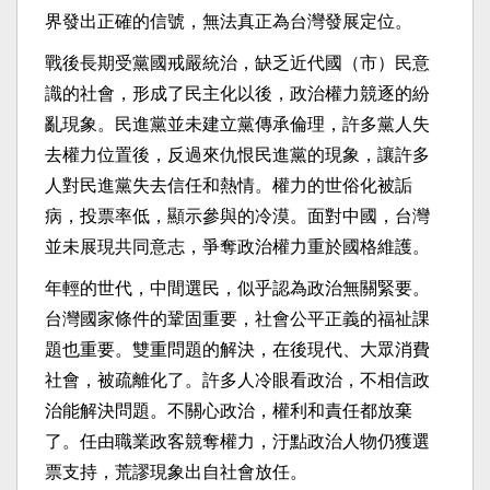
界發出正確的信號，無法真正為台灣發展定位。
戰後長期受黨國戒嚴統治，缺乏近代國（市）民意
識的社會，形成了民主化以後，政治權力競逐的紛
亂現象。民進黨並未建立黨傳承倫理，許多黨人失
去權力位置後，反過來仇恨民進黨的現象，讓許多
人對民進黨失去信任和熱情。權力的世俗化被詬
病，投票率低，顯示參與的冷漠。面對中國，台灣
並未展現共同意志，爭奪政治權力重於國格維護。
年輕的世代，中間選民，似乎認為政治無關緊要。
台灣國家條件的鞏固重要，社會公平正義的福祉課
題也重要。雙重問題的解決，在後現代、大眾消費
社會，被疏離化了。許多人冷眼看政治，不相信政
治能解決問題。不關心政治，權利和責任都放棄
了。任由職業政客競奪權力，汙點政治人物仍獲選
票支持，荒謬現象出自社會放任。