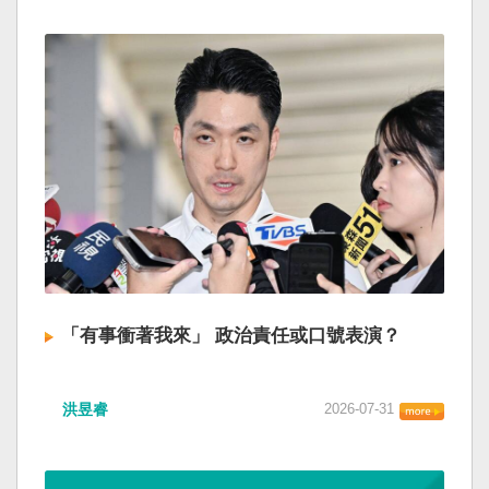
「有事衝著我來」 政治責任或口號表演？
洪昱睿
2026-07-31