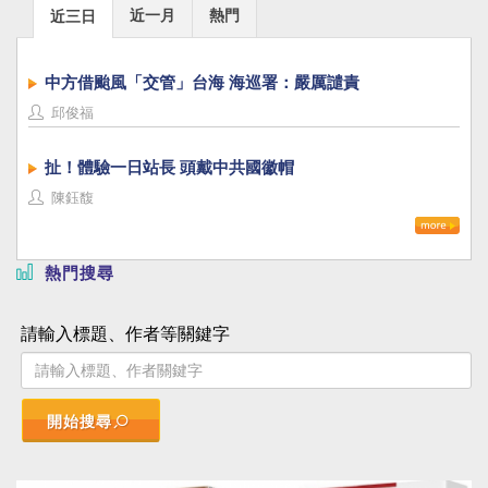
近一月
熱門
近三日
中方借颱風「交管」台海 海巡署：嚴厲譴責
邱俊福
扯！體驗一日站長 頭戴中共國徽帽
陳鈺馥
熱門搜尋
請輸入標題、作者等關鍵字
開始搜尋