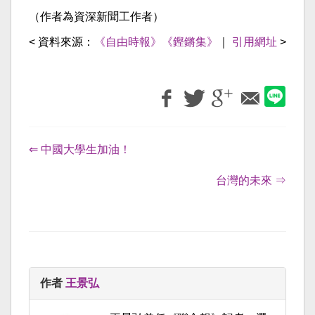
（作者為資深新聞工作者）
< 資料來源：
《自由時報》《鏗鏘集》
｜
引用網址
>
⇐ 中國大學生加油！
台灣的未來 ⇒
作者
王景弘