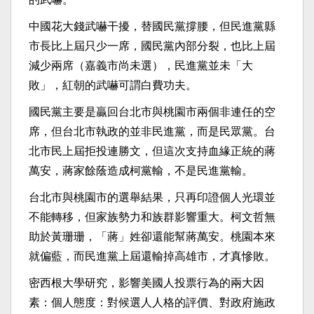
中國花大錢武嚇干擾，替國民黨撐腰，但民進黨縣
市長比上屆只少一席，國民黨內部分裂，也比上屆
減少兩席（嘉義市尚未選），民進黨並未「大
敗」，紅朝的武嚇可謂白費功夫。
國民黨主要是贏回台北市與桃園市兩個非連任的空
席，但台北市執政的並非民進黨，而是民眾黨。台
北市民上屆拒投連勝文，但這次支持血緣正統的蔣
萬安，蔣家餘蔭造成柯黨輸，不是民進黨輸。
台北市與桃園市的選舉結果，只再印證個人光環並
不能轉移，但家族勢力和族群影響重大。柯文哲無
助於黃珊珊，「蔣」姓卻還能幫蔣萬安。桃園本來
就偏藍，而民進黨上屆還輸掉高雄市，才真慘敗。
密西根大學研究，影響美國人投票行為的兩大因
素：個人態度：對候選人人格的評價、對政府施政