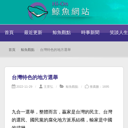
首頁
最近更新
鯨魚觀點
時事新聞
笑談人生
首頁
鯨魚觀點
台灣特色的地方選舉
台灣特色的地方選舉
2022-11-29
王景弘
鯨魚觀點
推薦數：1695
九合一選舉，整體而言，贏家是台灣的民主、台灣
的選民、國民黨的腐化地方派系結構，輸家是中國
的武嚇。