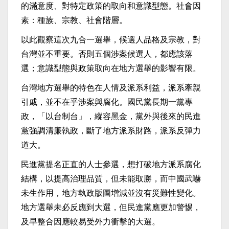
的滿意度、對特定政策的取向和意識型態。社會因
素：種族、宗教、社會階層。
以此觀察這次九合一選舉，候選人品格及宗教，對
台灣並不重要。否則五個涉案候選人，都應該落
選；意識型態與政策取向在地方選舉的影響有限。
台灣地方選舉的特色在人情及派系利益，派系牽親
引戚，並不在乎涉案與腐化。國民黨長期一黨專
政，「以台制台」，縱容黑金，黨外與後來的民進
黨強調清廉執政，斷了地方派系財路，派系反彈力
道大。
民進黨提名正直的人士參選，想打破地方派系腐化
結構，以提高治理品質，但未能取勝，而中國武嚇
未生作用，地方執政版圖增減並沒有災難性變化。
地方選舉未必反應到大選，但民進黨應更加警惕，
及早整合因應較易受外力衝擊的大選。