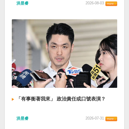
洪昱睿
2026-08-03
「有事衝著我來」 政治責任或口號表演？
洪昱睿
2026-07-31