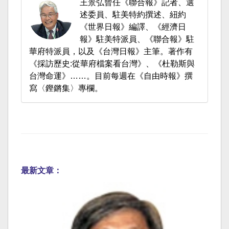
王景弘曾任《聯合報》記者、選
述委員、駐美特約撰述、紐約
《世界日報》編譯、《經濟日
報》駐美特派員、《聯合報》駐
華府特派員，以及《台灣日報》主筆。著作有
《採訪歷史:從華府檔案看台灣》、《杜勒斯與
台灣命運》……。目前每週在《自由時報》撰
寫〈鏗鏘集〉專欄。
最新文章：