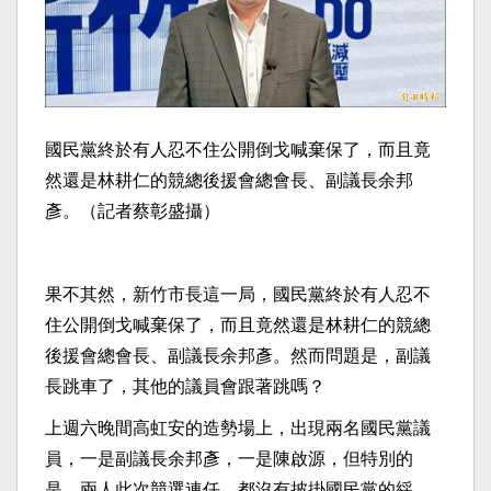
國民黨終於有人忍不住公開倒戈喊棄保了，而且竟
然還是林耕仁的競總後援會總會長、副議長余邦
彥。（記者蔡彰盛攝）
果不其然，新竹市長這一局，國民黨終於有人忍不
住公開倒戈喊棄保了，而且竟然還是林耕仁的競總
後援會總會長、副議長余邦彥。然而問題是，副議
長跳車了，其他的議員會跟著跳嗎？
上週六晚間高虹安的造勢場上，出現兩名國民黨議
員，一是副議長余邦彥，一是陳啟源，但特別的
是，兩人此次競選連任，都沒有披掛國民黨的綵