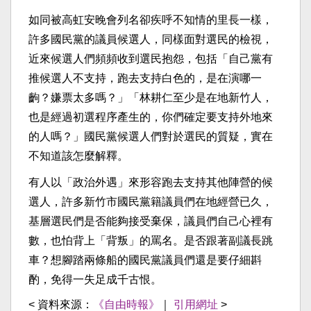
如同被高虹安晚會列名卻疾呼不知情的里長一樣，
許多國民黨的議員候選人，同樣面對選民的檢視，
近來候選人們頻頻收到選民抱怨，包括「自己黨有
推候選人不支持，跑去支持白色的，是在演哪一
齣？嫌票太多嗎？」「林耕仁至少是在地新竹人，
也是經過初選程序產生的，你們確定要支持外地來
的人嗎？」國民黨候選人們對於選民的質疑，實在
不知道該怎麼解釋。
有人以「政治外遇」來形容跑去支持其他陣營的候
選人，許多新竹市國民黨籍議員們在地經營已久，
基層選民們是否能夠接受棄保，議員們自己心裡有
數，也怕背上「背叛」的罵名。是否跟著副議長跳
車？想腳踏兩條船的國民黨議員們還是要仔細斟
酌，免得一失足成千古恨。
< 資料來源：
《自由時報》
｜
引用網址
>