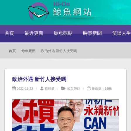
首頁
最近更新
鯨魚觀點
時事新聞
笑談人生
首頁
鯨魚觀點
政治外遇 新竹人接受嗎
政治外遇 新竹人接受嗎
2022-11-22
蔡彰盛
鯨魚觀點
推薦數：1658