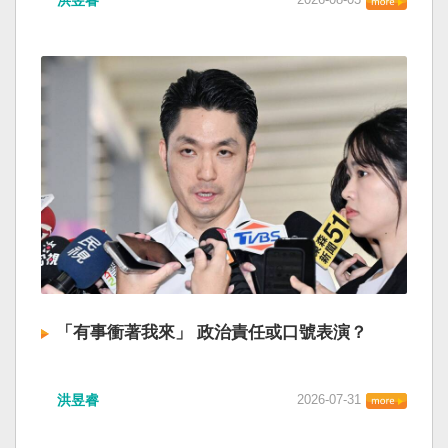
洪昱睿
「有事衝著我來」 政治責任或口號表演？
洪昱睿
2026-07-31