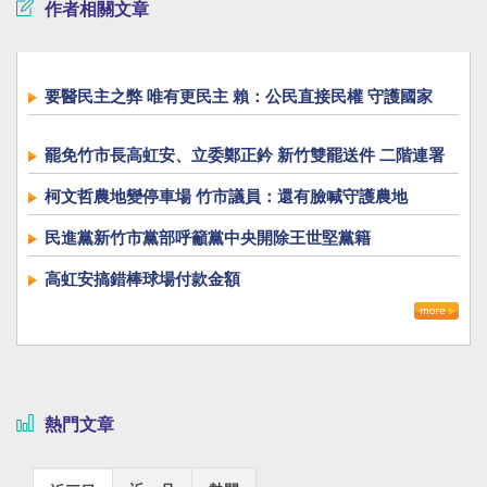
作者相關文章
要醫民主之弊 唯有更民主 賴：公民直接民權 守護國家
罷免竹市長高虹安、立委鄭正鈐 新竹雙罷送件 二階連署
破10萬份
柯文哲農地變停車場 竹市議員：還有臉喊守護農地
民進黨新竹市黨部呼籲黨中央開除王世堅黨籍
高虹安搞錯棒球場付款金額
熱門文章