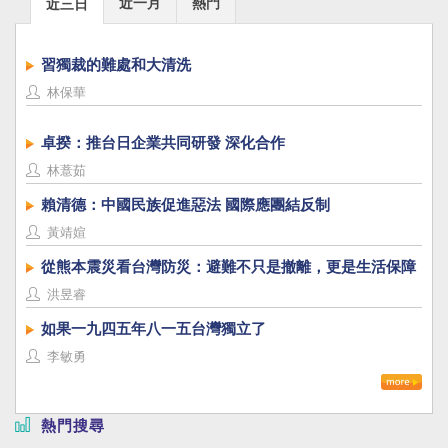
近一月
熱門
近三日
習獨裁的難處和大清洗
林保華
卓揆：推台日企業共同研發 深化合作
林薏茹
賴清德：中國民族促進惡法 國際應團結反制
黃靖媗
從熊本震災看台灣防災：避難不只是撤離，更是生活保障
洪昱睿
如果一九四五年八一五台灣獨立了
李敏勇
熱門搜尋