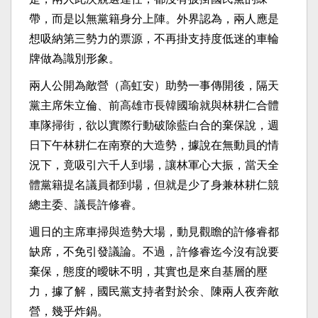
帶，而是以無黨籍身分上陣。外界認為，兩人應是
想吸納第三勢力的票源，不再掛支持度低迷的車輪
牌做為識別形象。
兩人公開為敵營（高虹安）助勢一事傳開後，隔天
黨主席朱立倫、前高雄市長韓國瑜就與林耕仁合體
車隊掃街，欲以實際行動破除藍白合的棄保說，週
日下午林耕仁在南寮的大造勢，據說在無動員的情
況下，竟吸引六千人到場，讓林軍心大振，當天全
體黨籍提名議員都到場，但就是少了身兼林耕仁競
總主委、議長許修睿。
週日的主席車掃與造勢大場，動見觀瞻的許修睿都
缺席，不免引發議論。不過，許修睿迄今沒有說要
棄保，態度的曖昧不明，其實也是來自基層的壓
力，據了解，國民黨支持者對於余、陳兩人夜奔敵
營，幾乎炸鍋。