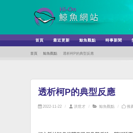
首頁
最近更新
鯨魚觀點
時事新聞
首頁
鯨魚觀點
透析柯P的典型反應
透析柯P的典型反應
2022-11-22
洪世才
鯨魚觀點
推薦