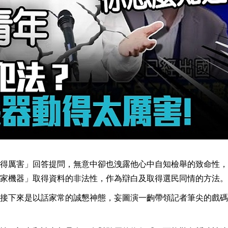
得厲害」回答提問，無意中卻也洩露他心中自知檢舉的致命性，
家機器」取得資料的非法性，作為辯白及取得選民同情的方法。
接下來是以話家常的誠懇神態，妄圖演一齣帶領記者筆尖的戲碼