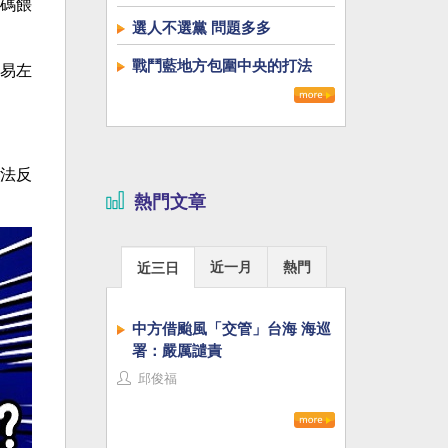
碼餵
選人不選黨 問題多多
戰鬥藍地方包圍中央的打法
易左
法反
熱門文章
近一月
熱門
近三日
中方借颱風「交管」台海 海巡
署：嚴厲譴責
邱俊福