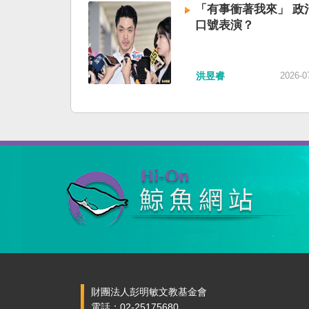
「有事衝著我來」 政
口號表演？
洪昱睿
2026-0
財團法人彭明敏文教基金會
電話：02-25175680