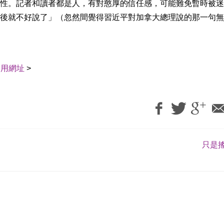
性。記者和讀者都是人，有對憨厚的信任感，可能難免暫時被迷
後就不好說了」（忽然間覺得習近平對加拿大總理說的那一句無
引用網址
>
只是搖