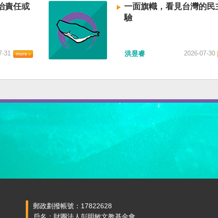
治責任或
一面旗幟，看見台灣的民
驗
7-31
洪昱睿
2026-07-30
郵政劃撥帳號：17822628
戶名：財團法人彭明敏文教基金會