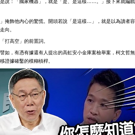
是說：「國家機器」，就是「是、是這樣……。」接下來就編戲
」掩飾他內心的驚慌。開頭若說「是這樣…」，就是以為讀者容
走向。
「打高空」的前置詞。
譬如，有憑有據還有人提出的高虹安小金庫案檢舉案，柯文哲無
移證據確鑿的模糊槓桿。