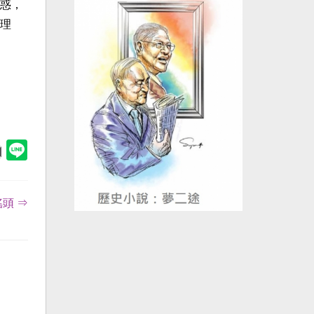
惑，
理
頭 ⇒