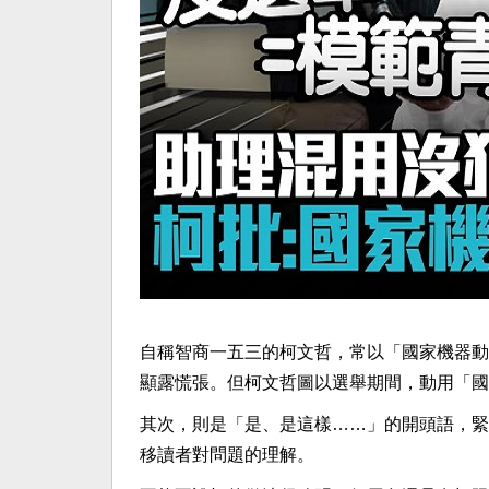
自稱智商一五三的柯文哲，常以「國家機器動
顯露慌張。但柯文哲圖以選舉期間，動用「國
其次，則是「是、是這樣……」的開頭語，緊
移讀者對問題的理解。