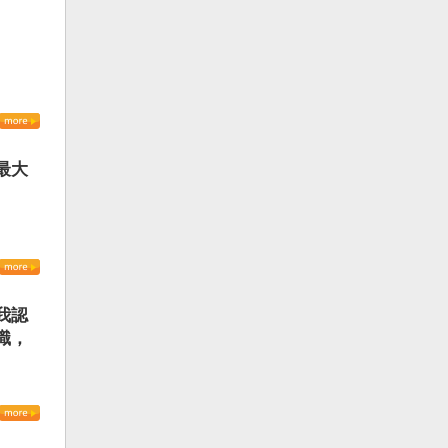
最大
我認
識，