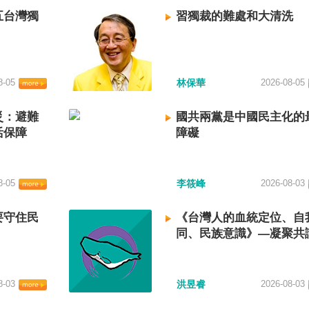
五台灣獨
習獨裁的難處和大清洗
8-05
林保華
2026-08-05
災：避難
國共兩黨是中國民主化的
活保障
障礙
8-05
李筱峰
2026-08-03
要守住民
《台灣人的血統定位、自
同、民族意識》—凝聚共
建立台灣國族認同
8-03
洪昱睿
2026-08-03