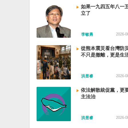
如果一九四五年八一
立了
李敏勇
2026-0
從熊本震災看台灣防
不只是撤離，更是生
洪昱睿
2026-0
依法解散統促黨，更
主法治
洪昱睿
2026-0