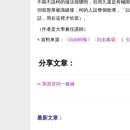
不能不說柯的做法很聰明，但用久還是有極限
但假憨厚被識破後，柯的人設整個敗壞，「以
話，用在這裡才恰當）。
（作者是大學兼任講師）
< 資料來源：
《自由時報》〈自由廣場〉
｜
分享文章：
⇐ 馬習穿同一條褲
最新文章：