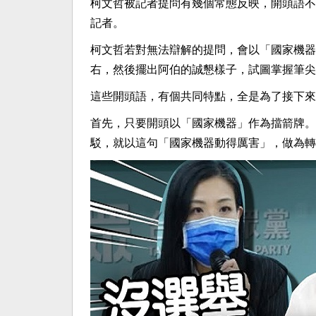
柯文哲被記者提問有幾個常態反映，開頭語不
記者。
柯文哲若對無法辯解的提問，會以「國家機器
右，然後擺出阿伯的誠懇樣子，試圖掌握筆尖
這些開頭語，有個共同特點，全是為了接下來
首先，只要開頭以「國家機器」作為擋箭牌。
駁，就以這句「國家機器動得厲害」，做為轉