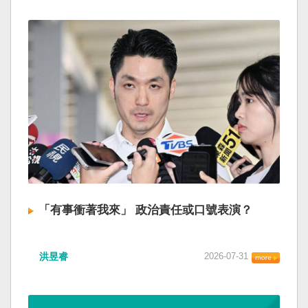
「有事衝著我來」 政治責任或口號表演？
洪昱睿
2026-07-31