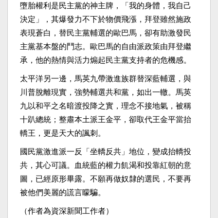
墮胎權利是民主黨的神主牌，「我的身體，我自己
決定」，其爆發力不下於物價飛漲，拜登雖然施政
表現蒼白，替民主黨輔選的歐巴馬，卻有助激發民
主黨基本盤的鬥志。歐巴馬的自由派政策由拜登繼
承，他的熱情與活力煽起民主黨支持者的危機感。
太平洋另一邊，馬英九帶激進族群替深藍輔選，與
川普脫離現實，強勢輔選共和黨，如出一轍。馬英
九以和平之名暗渡投降之實，理念不接地氣，被稱
十趴總統；整肅本土派王金平，卻取代王金平當抬
轎王，更是天大的諷刺。
國民黨激進派一反「坐轎反共」地位，變成抬轎投
共，其心可議。血統藍的權力飢渴和投靠紅朝的意
圖，已經原形畢露。不願再做奴隸的選民，不要再
被他們美麗的謊言矇騙。
（作者為資深新聞工作者）