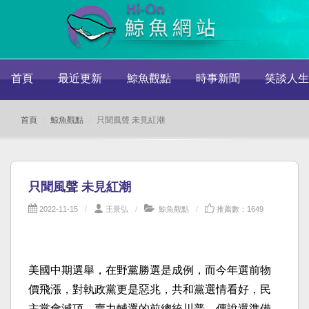
首頁
最近更新
鯨魚觀點
時事新聞
笑談人生
首頁
鯨魚觀點
只聞風聲 未見紅潮
只聞風聲 未見紅潮
2022-11-15
王景弘
鯨魚觀點
推薦數：1649
美國中期選舉，在野黨勝選是成例，而今年選前物
價飛漲，對執政黨更是惡兆，共和黨選情看好，民
主黨會滅頂，賣力輔選的前總統川普，傳說還準備