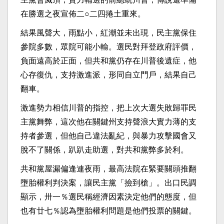
在勝選之夜宣佈二○二四捲土重來。
結果風聲大，雨點小，紅潮並未出現，民主黨保住
參院多數，眾院可能小輸。選民對拜登政府評價，
負面遠高於正面，但共和黨仍存在川普後遺症，他
心存復仇，支持激進派，形同自立門戶，結果自己
翻車。
激進勢力相信川普的指控，把上次大選失敗歸罪民
主黨舞弊，這次他在關鍵州支持聲浪大實力薄的支
持者參選，但他自己違法亂紀，與暴力攻擊國會又
脫不了關係，趴趴走助選，對共和黨弊多於利。
共和黨屋漏偏逢連夜雨，最高法院在緊要關頭推翻
墮胎權利判決案，讓民主黨「撿到槍」。出口民調
顯示，卅一％選民稱經濟因素決定他們的態度，但
也有廿七％認為墮胎權利問題是他們投票的關鍵。