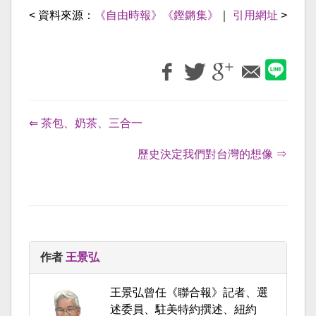
< 資料來源：
《自由時報》《鏗鏘集》
｜
引用網址
>
⇐ 茶包、奶茶、三合一
歷史決定我們對台灣的想像 ⇒
作者
王景弘
王景弘曾任《聯合報》記者、選
述委員、駐美特約撰述、紐約