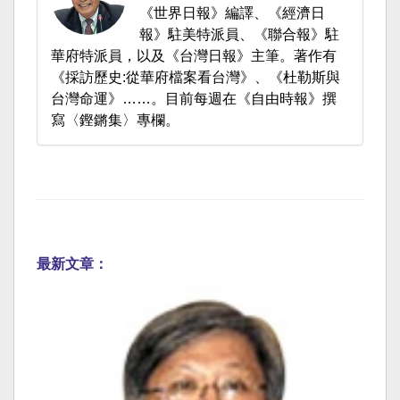
《世界日報》編譯、《經濟日
報》駐美特派員、《聯合報》駐
華府特派員，以及《台灣日報》主筆。著作有
《採訪歷史:從華府檔案看台灣》、《杜勒斯與
台灣命運》……。目前每週在《自由時報》撰
寫〈鏗鏘集〉專欄。
最新文章：