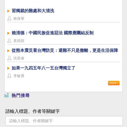
習獨裁的難處和大清洗
林保華
賴清德：中國民族促進惡法 國際應團結反制
黃靖媗
從熊本震災看台灣防災：避難不只是撤離，更是生活保障
洪昱睿
如果一九四五年八一五台灣獨立了
李敏勇
熱門搜尋
請輸入標題、作者等關鍵字