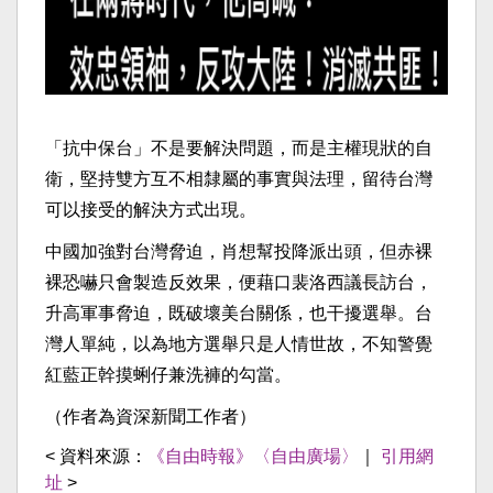
「抗中保台」不是要解決問題，而是主權現狀的自
衛，堅持雙方互不相隸屬的事實與法理，留待台灣
可以接受的解決方式出現。
中國加強對台灣脅迫，肖想幫投降派出頭，但赤裸
裸恐嚇只會製造反效果，便藉口裴洛西議長訪台，
升高軍事脅迫，既破壞美台關係，也干擾選舉。台
灣人單純，以為地方選舉只是人情世故，不知警覺
紅藍正幹摸蜊仔兼洗褲的勾當。
（作者為資深新聞工作者）
< 資料來源：
《自由時報》〈自由廣場〉
｜
引用網
址
>