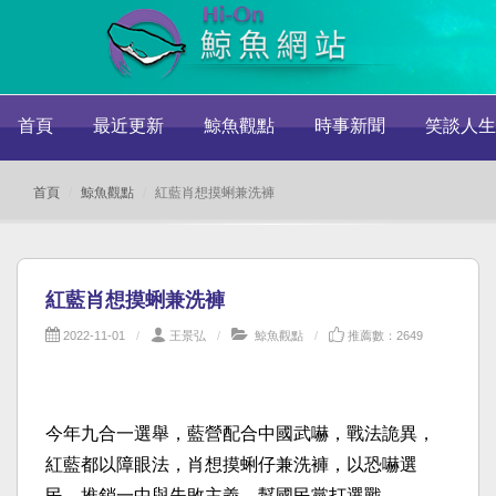
首頁
最近更新
鯨魚觀點
時事新聞
笑談人生
首頁
鯨魚觀點
紅藍肖想摸蜊兼洗褲
紅藍肖想摸蜊兼洗褲
2022-11-01
王景弘
鯨魚觀點
推薦數：2649
今年九合一選舉，藍營配合中國武嚇，戰法詭異，
紅藍都以障眼法，肖想摸蜊仔兼洗褲，以恐嚇選
民，推銷一中與失敗主義，幫國民黨打選戰。