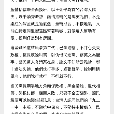
藍營抬轎層全面換班。以王金平為首的台灣人轎
夫，幾乎消聲匿跡，熱情抬轎的是馬英九們，不是
染紅的深藍就是過氣藍，坐轎成習，不接地氣，只
能在特定同溫層選區幫著吶喊，對候選人幫助有
限，摸蜊仔是別有所圖。
這些國民黨殖民者第二代，已坐過轎，不甘心失去
政權，擅長鼓譟叫罵，以仇恨民進黨、蔡英文為能
事，國民黨人貪污案在身，論文不知所云雜抄，都
非違法失德。他們仗打手多，虛張聲勢，控制輿情
風向，他們說行就行，不行就不行。
國民黨長期靠地方角頭保政權，黑金梟雄，世代相
傳，盤根錯節，爛而未敗，只要不全面翻盤，國民
黨便可以炮製錯誤訊息：台灣人認同他們的「九二
一中」主張，不願抗中保台，不堅持主權獨立，民