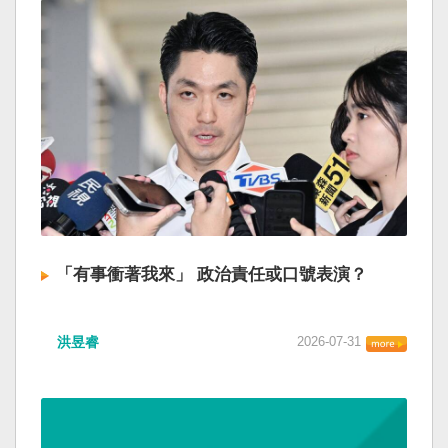
「有事衝著我來」 政治責任或口號表演？
洪昱睿
2026-07-31