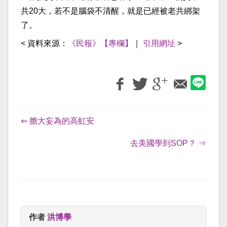
共20大，若不是腦袋不清醒，就是已經被老共綁架
了。
< 資料來源：
《民報》【專欄】
｜
引用網址
>
⇐ 膽大妄為的高虹安
去美國學到SOP？ ⇒
作者
洪博學