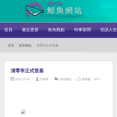
首頁
最近更新
鯨魚觀點
時事新聞
笑談人生
首頁
鯨魚觀點
清零帝正式登基
清零帝正式登基
2022-10-24
洪博學
鯨魚觀點
推薦數：1472