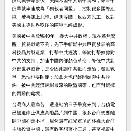
俄烏戰爭爆發後，美國希望中共居中調和，結果中
俄早就串連成為「獨裁者同盟」，控制很多國際組
織，若再加上北韓、伊朗等國，反西方民主、反對
美國主導世界秩序的陣容已經成形。
美國被中共欺騙40年，養大中共政權，現在驀然驚
醒，貿易戰還不夠，先下手斬斷中共巨資發展的高
科技晶片製造業，打擊中共經濟，等於打擊奴隸對
中共的支持，加速中國內部顏色革命，降低中共對
外部世界威脅，是否因此讓中共鋌而走險，發動戰
爭，恐怕也要防範；加拿大也已經開始與中共脫
鉤，被中共經濟綑綁最深的歐盟國家，也面對選擇
的兩難的處境。
台灣商人最痛苦，選邊站的日子畢竟來到，台積電
已被迫停止供應高階晶片到中國，很多台商想要離
開中國卻走不掉，居然還有紅光罩頂的林姓大台商
主張投資中國，還有政客想著小三通，甚至祝賀中