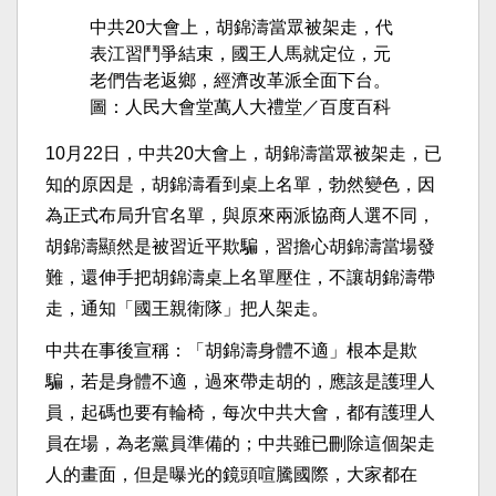
中共20大會上，胡錦濤當眾被架走，代
表江習鬥爭結束，國王人馬就定位，元
老們告老返鄉，經濟改革派全面下台。
圖：人民大會堂萬人大禮堂／百度百科
10月22日，中共20大會上，胡錦濤當眾被架走，已
知的原因是，胡錦濤看到桌上名單，勃然變色，因
為正式布局升官名單，與原來兩派協商人選不同，
胡錦濤顯然是被習近平欺騙，習擔心胡錦濤當場發
難，還伸手把胡錦濤桌上名單壓住，不讓胡錦濤帶
走，通知「國王親衛隊」把人架走。
中共在事後宣稱：「胡錦濤身體不適」根本是欺
騙，若是身體不適，過來帶走胡的，應該是護理人
員，起碼也要有輪椅，每次中共大會，都有護理人
員在場，為老黨員準備的；中共雖已刪除這個架走
人的畫面，但是曝光的鏡頭喧騰國際，大家都在