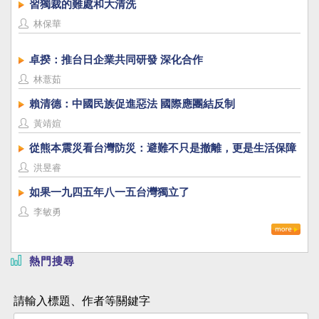
習獨裁的難處和大清洗
林保華
卓揆：推台日企業共同研發 深化合作
林薏茹
賴清德：中國民族促進惡法 國際應團結反制
黃靖媗
從熊本震災看台灣防災：避難不只是撤離，更是生活保障
洪昱睿
如果一九四五年八一五台灣獨立了
李敏勇
熱門搜尋
請輸入標題、作者等關鍵字