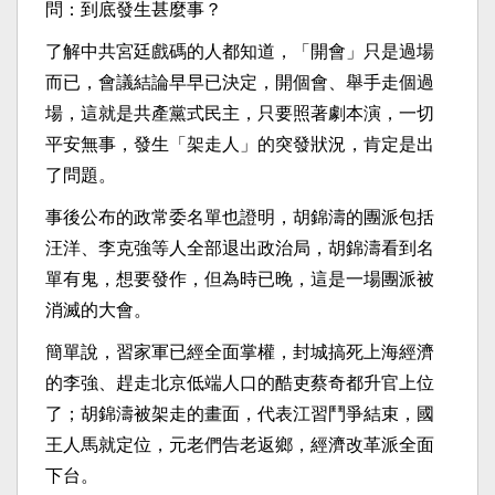
問：到底發生甚麼事？
了解中共宮廷戲碼的人都知道，「開會」只是過場
而已，會議結論早早已決定，開個會、舉手走個過
場，這就是共產黨式民主，只要照著劇本演，一切
平安無事，發生「架走人」的突發狀況，肯定是出
了問題。
事後公布的政常委名單也證明，胡錦濤的團派包括
汪洋、李克強等人全部退出政治局，胡錦濤看到名
單有鬼，想要發作，但為時已晚，這是一場團派被
消滅的大會。
簡單說，習家軍已經全面掌權，封城搞死上海經濟
的李強、趕走北京低端人口的酷吏蔡奇都升官上位
了；胡錦濤被架走的畫面，代表江習鬥爭結束，國
王人馬就定位，元老們告老返鄉，經濟改革派全面
下台。