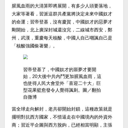
腥風血雨的大清算即將展開，有多少人頭要落地，
大家等著看，習派這群共產黨將決定未來中國奴才
的命運；習帝登基，沒有慶賀，中國奴才的惡夢才
剛開始，北上廣深封城還沒完，二線城市西安，鄭
州，武漢，重慶每天核酸，中國人自己嘲諷自己是
「核酸強國偷著樂」。
習帝登基了，中國奴才的噩夢才要開
始，20大後中共內鬥更加腥風血雨，這
也使得人民大會堂外「喜迎二十大」巨
型花果籃愈發令人覺得諷刺。圖／翻拍
自微博
當全球走向解封，老共卻開始封鎖，這種政策就是
擺明對抗西方國家，不惜逼走在中國境內的外資外
商；習近平企圖與西方脫鉤，已經相當明顯，主張