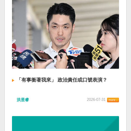
「有事衝著我來」 政治責任或口號表演？
洪昱睿
2026-07-31