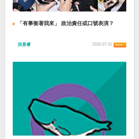
「有事衝著我來」 政治責任或口號表演？
洪昱睿
2026-07-31