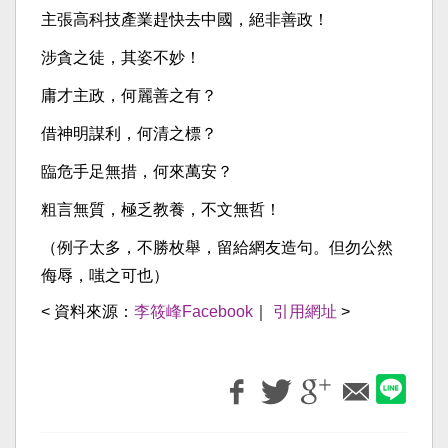
主張高科技產業趕快去中國，絕非善政！
涉貪之徒，其姿不妙！
庸才主政，何麗善之有？
借神明謀利，何清之標？
臨危手足無措，何來萬安？
粗言無質，極乏教養，不文無哲！
（例子太多，不勝枚舉，留給網友造句。但勿公然
侮辱，嗤之可也）
< 資料來源：
李筱峰Facebook
｜
引用網址
>