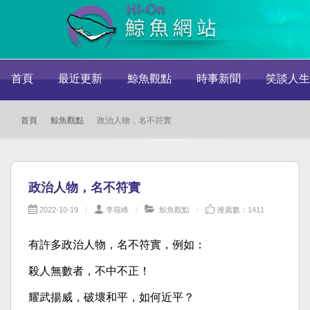
首頁
最近更新
鯨魚觀點
時事新聞
笑談人生
首頁
鯨魚觀點
政治人物，名不符實
政治人物，名不符實
2022-10-19
李筱峰
鯨魚觀點
推薦數：1411
有許多政治人物，名不符實，例如：
殺人無數者，不中不正！
耀武揚威，破壞和平，如何近平？