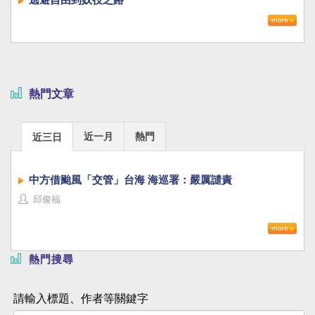
熱門文章
近一月
熱門
近三日
中方借颱風「交管」台海 海巡署：嚴厲譴責
邱俊福
熱門搜尋
請輸入標題、作者等關鍵字