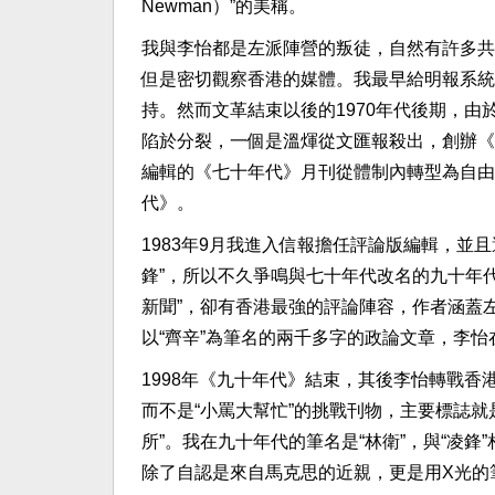
Newman）”的美稱。
我與李怡都是左派陣營的叛徒，自然有許多共
但是密切觀察香港的媒體。我最早給明報系統
持。然而文革結束以後的1970年代後期，
陷於分裂，一個是溫煇從文匯報殺出，創辦《
編輯的《七十年代》月刊從體制內轉型為自由
代》。
1983年9月我進入信報擔任評論版編輯，並
鋒”，所以不久爭鳴與七十年代改名的九十年
新聞”，卻有香港最強的評論陣容，作者涵蓋
以“齊辛”為筆名的兩千多字的政論文章，李
1998年《九十年代》結束，其後李怡轉戰
而不是“小罵大幫忙”的挑戰刊物，主要標誌
所”。我在九十年代的筆名是“林衛”，與“凌鋒
除了自認是來自馬克思的近親，更是用X光的