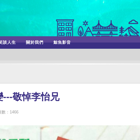
笑談人生
關於我們
鯨魚影音
---敬悼李怡兄
數：1466