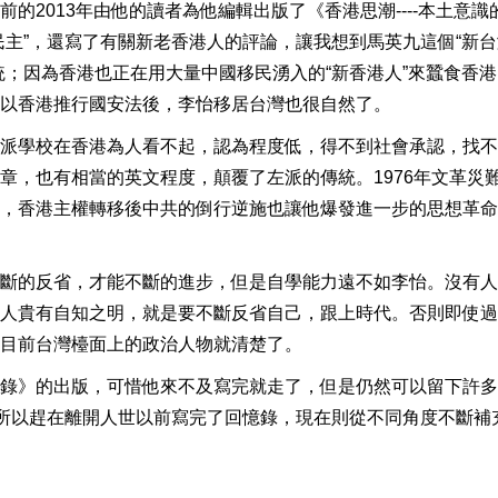
的2013年由他的讀者為他編輯出版了《香港思潮----本土意識
民主”，還寫了有關新老香港人的評論，讓我想到馬英九這個“新台
統；因為香港也正在用大量中國移民湧入的“新香港人”來蠶食香
以香港推行國安法後，李怡移居台灣也很自然了。
派學校在香港為人看不起，認為程度低，得不到社會承認，找不
章，也有相當的英文程度，顛覆了左派的傳統。1976年文革災
，香港主權轉移後中共的倒行逆施也讓他爆發進一步的思想革命
斷的反省，才能不斷的進步，但是自學能力遠不如李怡。沒有人
人貴有自知之明，就是要不斷反省自己，跟上時代。否則即使過
目前台灣檯面上的政治人物就清楚了。
錄》的出版，可惜他來不及寫完就走了，但是仍然可以留下許多
，所以趕在離開人世以前寫完了回憶錄，現在則從不同角度不斷補