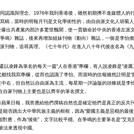
同認識與理念。1976年我到香港後，雖然初期擠不進媒體人的
寫稿，當時的明報月刊是文化學術性的，由自由派文化人胡菊人
由於爆出共產黨內部許多驚世醜聞，使一貫聽命於中央的香港左派
爭鳴》雜誌，後來再增加姐妹刊物《動向》雜誌，一個是李怡擔
派刊物，追尋真理。《七十年代》在進入八十年代後改名為《九
且還以凌鋒為筆名的每天一篇“人在香港”專欄，有人說凌鋒是“凌厲
代都找我寫專欄，從而也認識了李怡。而當時的信報雖然註明是“
左中右，但自然以自由派為主流，每星期一評論版的頭條就是李
怡在自家刊物上主要也是以齊辛的筆名撰文。
香港蘋果日報，我答應給他們撰稿自然也是確定他們是真正的反共
就是能否跳出大中華民族主義的框框，因為“愛國主義是惡棍的最
”相對應，作為“後衛”，文字比較平穩。在爭鳴的主要筆名是“艾克
筆法來透視中國。