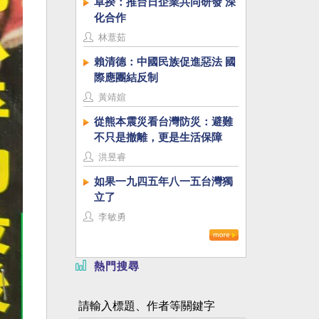
卓揆：推台日企業共同研發 深
化合作
林薏茹
賴清德：中國民族促進惡法 國
際應團結反制
黃靖媗
從熊本震災看台灣防災：避難
不只是撤離，更是生活保障
洪昱睿
如果一九四五年八一五台灣獨
立了
李敏勇
熱門搜尋
請輸入標題、作者等關鍵字