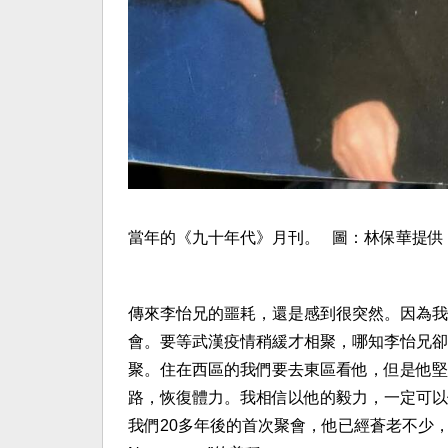
當年的《九十年代》月刊。 圖：林保華提供
傳來李怡兄的噩耗，還是感到很突然。因為我
會。要等武漢疫情稍緩才相聚，哪知李怡兄卻
聚。住在西區的我們要去東區看他，但是他堅
路，恢復體力。我相信以他的毅力，一定可以
我們20多年後的首次聚會，他已經蒼老不少，當年