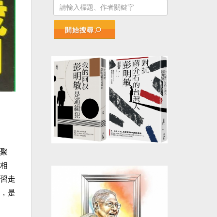
開始搜尋
聚
相
習走
，是