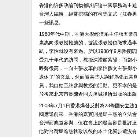
香港的許多政論刊物都以評論中國事務為主題
台灣人編輯，經常撰稿的有司馬文武（江春男
一些訊息。
1980年代中期，香港大學經濟系主任張五
素惠向張教授推薦的，據說張教授也徵求過李
趴，李怡就沒有來過。所以1988年9月教授
受九十年代的訪問，教授深讚趙紫陽；而鄧小
呼聲很高，一向主張改革的李怡撰文主張鄧小
退休了”的文章，然而被某些人誤解為張五常
員，我自始至終參與教授的活動。更不幸的是
於後來北京市長陳希同與屠城後所出版的出版
2003年7月1日香港爆發反對為23條國安
國應邀前來，香港的嘉賓則是民主黨的立法會
台灣而應邀參與，但在會上的發言卻是批評這
他對台灣民進黨執政以後的本土化腳步還沒有