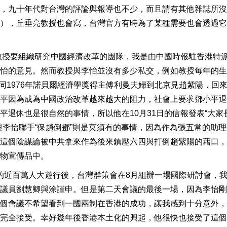
，九十年代對台灣的評論與報導也不少，而且請有其他雜誌所沒
），丘垂亮教授也會寫，台灣官方有時為了某種需要也會透過它
常教授要組織研究中國經濟改革的團隊，我是由中國時報駐香港特
怡的意見。然而教授與李怡並沒有多少私交，例如教授每年的生
陪同1976年諾貝爾經濟學獎得主傅利曼夫婦到北京見趙紫陽，回
平因為成為中國政治改革越來越大的阻力，社會上要求鄧小平退
平退休也是很自然的事情，所以他在10月31日的信報發表“大家
與李怡聯手“保趙倒鄧”則是莫須有的事情，因為作為張五常的助
這個陰謀論被中共拿來作為後來鎮壓六四與打倒趙紫陽的藉口，
物宣傳品中。
立法的近百萬人大遊行後，台灣群策會在8月組辦一場國際研討會，
議員劉慧卿與涂謹申。但是第二天會議的最後一場，因為李怡剛
個會議不希望看到一國兩制在香港的成功，讓我感到十分意外，
完全接受。幸好幾年後香港本土化的興起，他很快也接受了這個