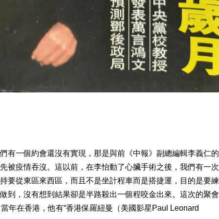
們有一個約會還沒有實現，那是與前《中報》副總編輯李義仁的
先被疫情吞沒。這以前，在李怡動了心臟手術之後，我們有一次
持要從東區來西區，而且不是坐計程車而是搭捷運，目的是要練
做到，沒有想到結果卻是半路殺出一個程咬金出來。這次的聚會
在香港，他有“香港保羅紐曼（美國影星Paul Leonard