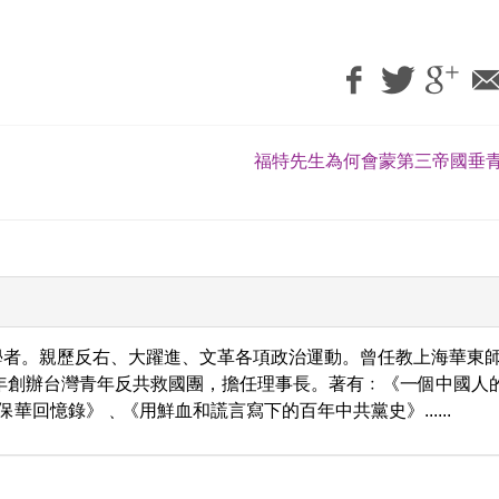
福特先生為何會蒙第三帝國垂青
學者。親歷反右、大躍進、文革各項政治運動。曾任教上海華東
9年創辦台灣青年反共救國團，擔任理事長。著有﹕《一個中國人
保華回憶錄》﹑《用鮮血和謊言寫下的百年中共黨史》......