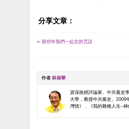
分享文章：
⇐ 那些年我們一起念的咒語
作者
林保華
資深政經評論家、中共黨史
大學，教授中共黨史。200
灣情》﹑《我的雜種人生--林