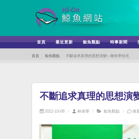
首頁
最近更新
鯨魚觀點
時事新聞
首頁
鯨魚觀點
不斷追求真理的思想演變---敬悼李怡兄
不斷追求真理的思想演變
2022-10-08
林保華
鯨魚觀點
推薦