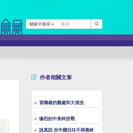
關鍵字搜尋
作者相關文章
習獨裁的難處和大清洗
慘烈的中美科技戰
說真話 在中國往往不得善終