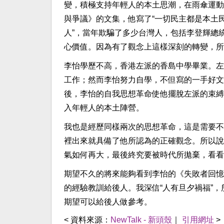
變，積極支持年輕人的本土思潮，在雨傘運動前
與爭議》的文集，他寫了“一切民主都是本土
人”，當年欺騙了多少台灣人，包括李登輝總
心價值。因為有了觀念上這樣深刻的轉變，所
李怡學歷不高，香港左派的香島中學畢業。左
工作；然而李怡努力自學，不但寫的一手好文
後，李怡的自我思想革命使他擺脫左派的束縛
入年輕人的本土陣營。
我也是經歷同樣兩次的思想革命，這是需要不
裡出來就具備了他所認為的正確觀念。所以說
氣如何再大，最後終究要被時代所拋棄，看看
期望不久的將來能夠看到李怡的《失敗者回憶
的經驗教訓給後人。我深信“人有旦夕禍福”
期望可以給後人做參考。
< 資料來源：
NewTalk - 新頭殼
｜
引用網址
>