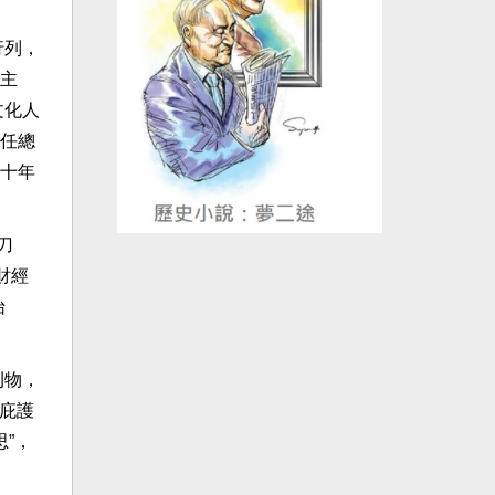
行列，
主
文化人
任總
十年
刀
財經
怡
刊物，
後庇護
思”，