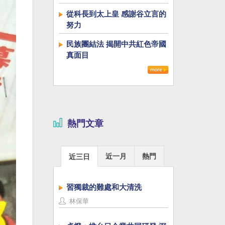
從科長到太上皇 感謝谷立言的
努力
民族團結法 揭開中共紅色帝國
真面目
熱門文章
近一月
熱門
近三日
習獨裁的難處和大清洗
林保華