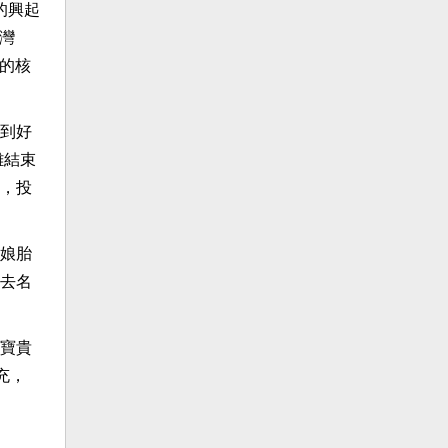
的興起
灣
港的核
到好
難結束
，投
娘胎
去名
寶貴
充，