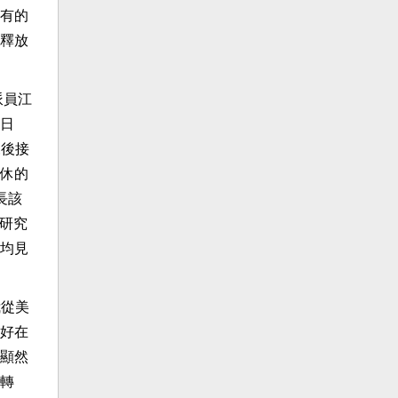
有的
釋放
派員江
日
來後接
休的
長該
理研究
均見
我從美
好在
顯然
轉