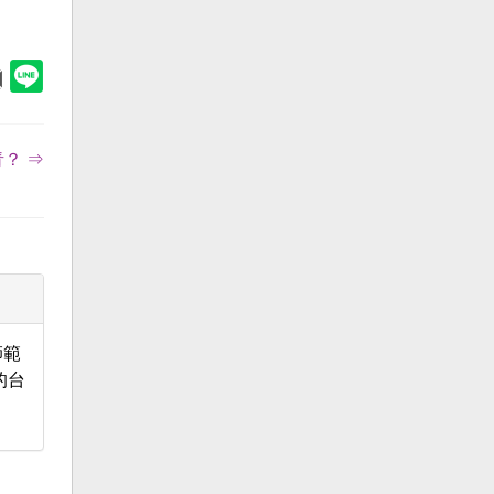
？ ⇒
師範
的台