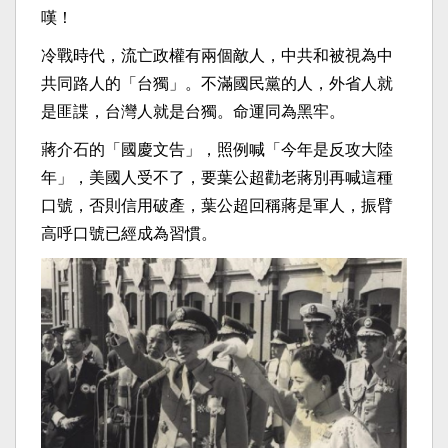
嘆！
冷戰時代，流亡政權有兩個敵人，中共和被視為中
共同路人的「台獨」。不滿國民黨的人，外省人就
是匪諜，台灣人就是台獨。命運同為黑牢。
蔣介石的「國慶文告」，照例喊「今年是反攻大陸
年」，美國人受不了，要葉公超勸老蔣別再喊這種
口號，否則信用破產，葉公超回稱蔣是軍人，振臂
高呼口號已經成為習慣。