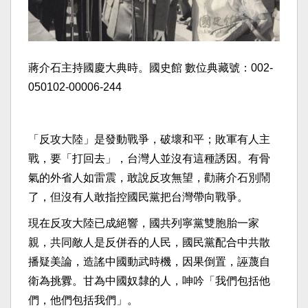
蔣介石主持國慶大典時。國史館 數位典藏號：002-
050102-00006-244
「反攻大陸」是發動戰爭，破壞和平；敗軍有人主
戰，要「打回去」，台灣人並沒有這種誘因。有骨
氣的外省人如雷震，敢說反攻無望，勸蔣介石別鬧
了，但沒有人敢指控國民黨把台灣帶向戰爭。
現在反攻大陸已成絕響，國共列寧黨雙胞胎一家
親，共同敵人是反併吞的人民，國民黨配合中共散
播疑美論，造謠中國動武時機，因果倒置，誣蔑自
衛為挑釁。甘為中國奴隸的人，呻吟「我們包括他
們，他們包括我們」。