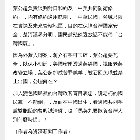
葉公超負責談判對日和約及「中美共同防衛條
約」，均有條約適用範圍，「中華民國」領域只限
在實際及未來管轄地區，目的在保障台灣國家安
全，楚河漢界分明，國民黨殘餘還放話不能稱「台
灣國慶」。
因為外蒙入聯案，蔣介石寧可玉碎，葉公超要瓦
全，以保小朝廷，美國密使透過蔣經國，說服老蔣
改變立場，葉公超卻成替罪羔羊，被召回免職並禁
止出國，公理何在？
加入變色國民黨的台灣政客盲目表忠，說老朽的國
民黨「不能倒」，反而在中國出生，看過國共列寧
黨雙胞胎的曹興誠清醒，嗆「馬英九要欺負台灣人
到什麼時候」！
（作者為資深新聞工作者）