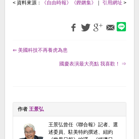
< 資料來源：
《自由時報》《鏗鏘集》
｜
引用網址
>
⇐ 美國科技不再養虎為患
國慶表演最大亮點 我喜歡！ ⇒
作者
王景弘
王景弘曾任《聯合報》記者、選
述委員、駐美特約撰述、紐約