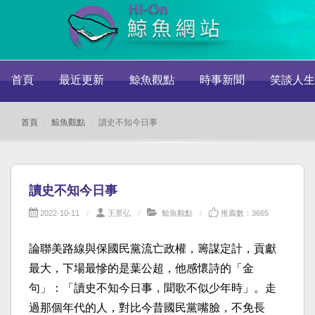
首頁
最近更新
鯨魚觀點
時事新聞
笑談人生
首頁
鯨魚觀點
讀史不知今日事
讀史不知今日事
2022-10-11
王景弘
鯨魚觀點
推薦數：3665
論聯美路線與保國民黨流亡政權，籌謀定計，貢獻
最大，下場最慘的是葉公超，他感懷詩的「金
句」：「讀史不知今日事，聞歌不似少年時」。走
過那個年代的人，對比今昔國民黨嘴臉，不免長