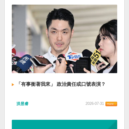
「有事衝著我來」 政治責任或口號表演？
洪昱睿
2026-07-31