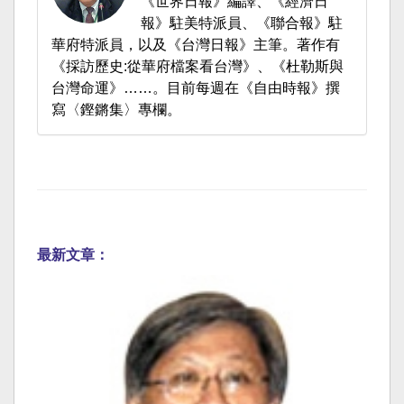
《世界日報》編譯、《經濟日
報》駐美特派員、《聯合報》駐
華府特派員，以及《台灣日報》主筆。著作有
《採訪歷史:從華府檔案看台灣》、《杜勒斯與
台灣命運》……。目前每週在《自由時報》撰
寫〈鏗鏘集〉專欄。
最新文章：