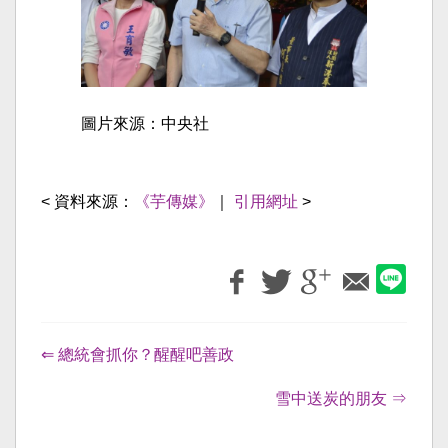
圖片來源：中央社
< 資料來源：
《芋傳媒》
｜
引用網址
>
⇐ 總統會抓你？醒醒吧善政
雪中送炭的朋友 ⇒