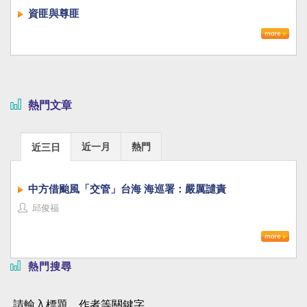
資匪與尊匪
熱門文章
近一月
熱門
近三日
中方借颱風「交管」台海 海巡署：嚴厲譴責
邱俊福
熱門搜尋
請輸入標題、作者等關鍵字