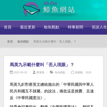
首頁
最近更新
鯨魚觀點
時事新聞
笑談人生
首頁
鯨魚觀點
馬英九示範什麼叫「丟人現眼」？
馬英九示範什麼叫「丟人現眼」？
2022-09-30
鄭肇基
鯨魚觀點
推薦數：2629
馬英九針對蔡英文總統拋出的「
中華民國與中華人
民共和國互不隸屬」的說法，痛批這是挑釁、
且違
反《中華民國憲法》。
陸委會回應指出，翻遍《中華民國憲法》，
都找不