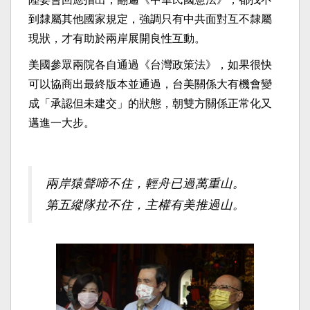
到隸屬其他國家規定，強調只有中共面對互不隸屬
現狀，
才有助於兩岸展開良性互動。
美國參眾兩院各自通過《台灣政策法》，
如果很快
可以協商出最終版本並通過，台美關係大有機會變
成「
承認但未建交」的狀態，朝雙方關係正常化又
邁進一大步。
兩岸猿聲啼不住，輕舟已過萬重山。
第五縱隊拉不住，主權有美推過山。