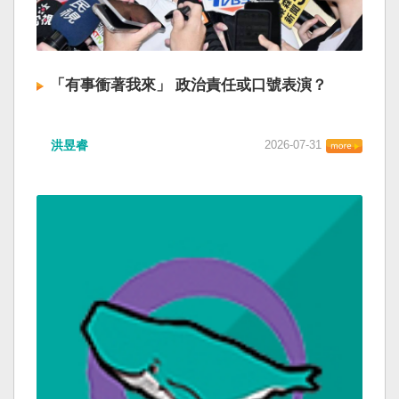
「有事衝著我來」 政治責任或口號表演？
洪昱睿
2026-07-31