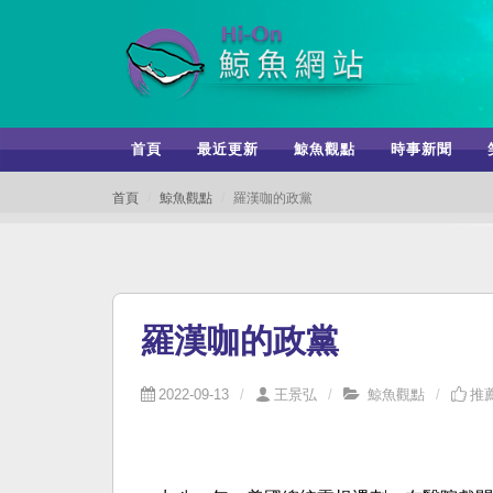
首頁
最近更新
鯨魚觀點
時事新聞
首頁
鯨魚觀點
羅漢咖的政黨
羅漢咖的政黨
2022-09-13
王景弘
鯨魚觀點
推薦