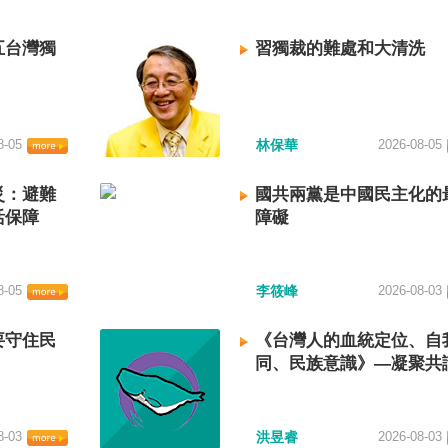
五台灣獨
習獨裁的難處和大清洗
8-05
林保華
2026-08-05
災：避難
國共兩黨是中國民主化的
活保障
障礙
8-05
李筱峰
2026-08-03
要守住民
《台灣人的血統定位、自
同、民族意識》—凝聚共
建立台灣國族認同
8-03
洪昱睿
2026-08-03