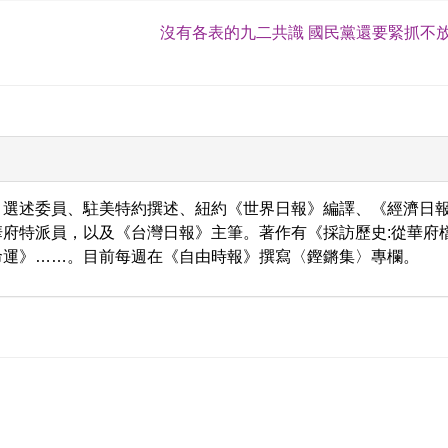
沒有各表的九二共識 國民黨還要緊抓不放
、選述委員、駐美特約撰述、紐約《世界日報》編譯、《經濟日
府特派員，以及《台灣日報》主筆。著作有《採訪歷史:從華府
命運》……。目前每週在《自由時報》撰寫〈鏗鏘集〉專欄。