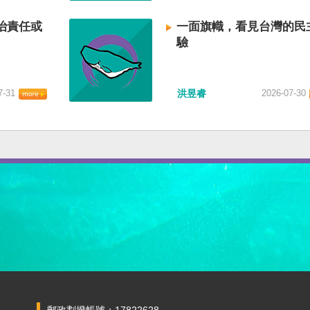
治責任或
一面旗幟，看見台灣的民
驗
7-31
洪昱睿
2026-07-30