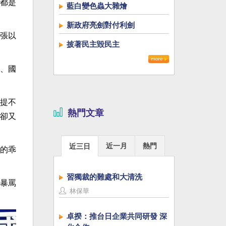
都是
藍白變色蟲大雜燴
新政府亮劍對付利劍
張以
披著民主毀民主
、國
提不
熱門文章
卻又
近一月
熱門
近三日
的乖
習獨裁的難處和大清洗
暴罵
林保華
卓揆：推台日企業共同研發 深