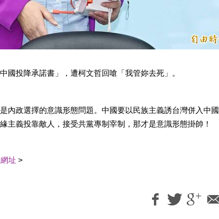
中國投降承諾書」，遭柯文哲回嗆「我管妳去死」。
是內政選擇的意識形態問題。中國要以民族主義誘台灣併入中國
緣主義投靠敵人，接受共黨專制宰制，那才是意識形態掛帥！
用網址
>