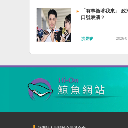
「有事衝著我來」 政
口號表演？
洪昱睿
2026-0