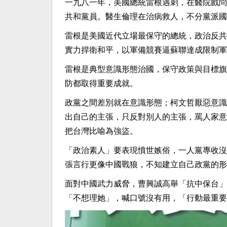
一九八一年，美國總統雷根遇刺，在醫院戲問
共和黨員。醫生倫理在治病救人，不分黨派國
雷根是美國近代立場最保守的總統，政治反共
實力捍衛和平，以軍備競賽逼蘇聯達成限制軍
雷根是典型意識形態治國，保守政策與目標旗
防都取得重要成就。
政黨之間差別就在意識形態；柯文哲厭惡意識
出自己的主張，只反對別人的主張，罵人家意
把台灣比喻為強盜。
「政治素人」要表現憤世嫉俗，一人黨專收沒
張言行更像中國戰狼，不知建立自己政黨的形
面對中國武力威脅，曹興誠高舉「抗中保台」
「不想理她」，喊口號沒有用，「行動最重要