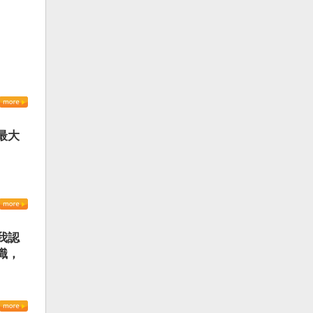
最大
我認
識，