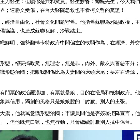
主刀醫生：但願你是共和黨員。醫生妙答：總統先生，今天我們
界；連勝文受傷，在台大醫院急救也不看柯文哲的黨證！
，經濟自由化，社會文化問題守舊。他指舊蘇聯為邪惡政權，主
備協議，也造成蘇聯瓦解，冷戰結束。
幟鮮明，強勢翻轉卡特政府中間偏左的軟弱作為，在經濟、外交
形態，卻要搞政黨，無理念，無是非，內外、敵友與善惡不分；
識形態治國；把敵我關係比為夫妻間的床頭床尾；要左右逢源，
有門票的政治羅漢咖，有票就是娘，目的在攪局和抵制政府。他
象與信用，獨創的風格只是娘娘腔的「討厭」別人的主張。
大旗，他就罵意識形態治國；市議員問他是否簽署拒降宣言，他
」，但他既無口號，也無行動，只會繼續討厭別人抗中保台。