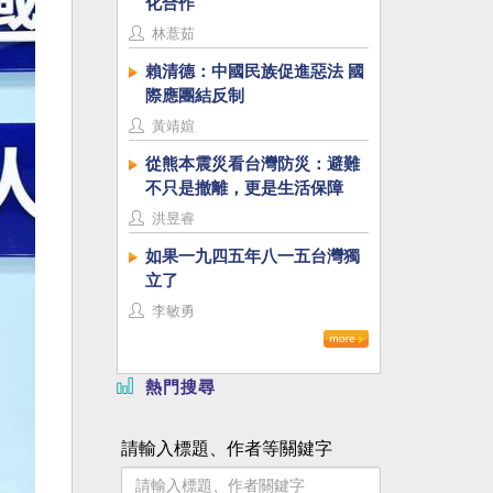
化合作
林薏茹
賴清德：中國民族促進惡法 國
際應團結反制
黃靖媗
從熊本震災看台灣防災：避難
不只是撤離，更是生活保障
洪昱睿
如果一九四五年八一五台灣獨
立了
李敏勇
熱門搜尋
請輸入標題、作者等關鍵字