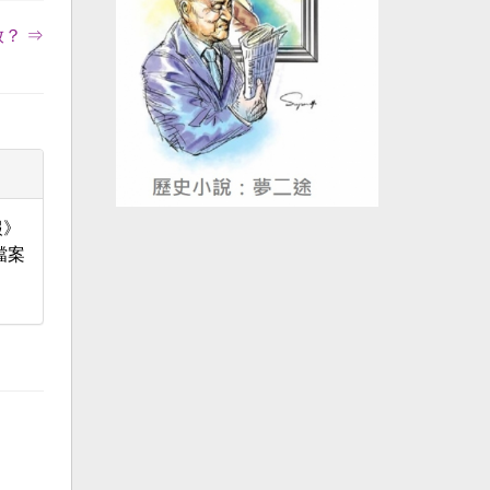
？ ⇒
報》
檔案