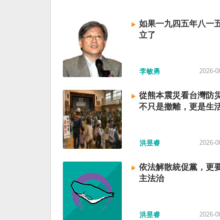
如果一九四五年八一
立了
李敏勇
2026-0
從熊本震災看台灣防
不只是撤離，更是生
洪昱睿
2026-0
依法解散統促黨，更
主法治
洪昱睿
2026-0