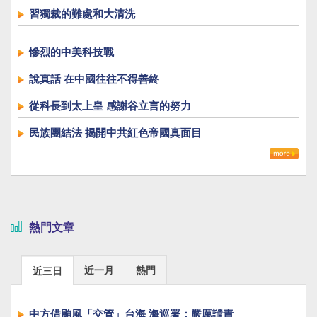
習獨裁的難處和大清洗
慘烈的中美科技戰
說真話 在中國往往不得善終
從科長到太上皇 感謝谷立言的努力
民族團結法 揭開中共紅色帝國真面目
熱門文章
近一月
熱門
近三日
中方借颱風「交管」台海 海巡署：嚴厲譴責