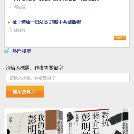
邱俊福
扯！體驗一日站長 頭戴中共國徽帽
陳鈺馥
熱門搜尋
請輸入標題、作者等關鍵字
開始搜尋