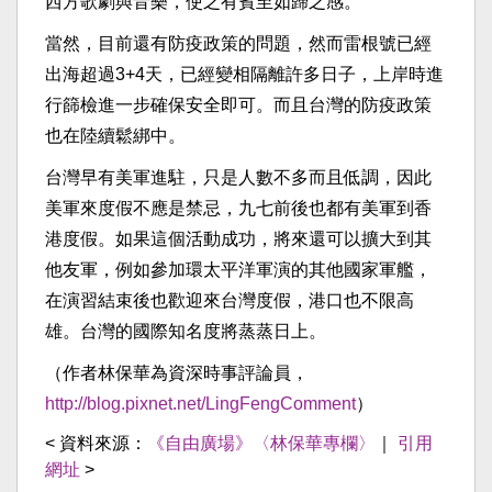
西方歌劇與音樂，使之有賓至如歸之感。
當然，目前還有防疫政策的問題，然而雷根號已經
出海超過3+4天，已經變相隔離許多日子，上岸時進
行篩檢進一步確保安全即可。而且台灣的防疫政策
也在陸續鬆綁中。
台灣早有美軍進駐，只是人數不多而且低調，因此
美軍來度假不應是禁忌，九七前後也都有美軍到香
港度假。如果這個活動成功，將來還可以擴大到其
他友軍，例如參加環太平洋軍演的其他國家軍艦，
在演習結束後也歡迎來台灣度假，港口也不限高
雄。台灣的國際知名度將蒸蒸日上。
（作者林保華為資深時事評論員，
http://blog.pixnet.net/LingFengComment
）
< 資料來源：
《自由廣場》〈林保華專欄〉
｜
引用
網址
>