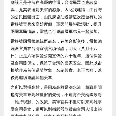
應該只是停留在高層的往還，台灣民眾也應該參
與，尤其表達對美軍的感激。因此我建議，由台灣
的公民團體出面，由政府協助邀請這次護台有功的
雷根號官兵來高雄度假，軍民開展聯歡活動，提升
兩國軍民情誼，當然也可邀請國軍弟兄一起參加。
雷根號因雷根總統而命名，在美台斷交後，雷根總
統派官員在台灣宣讀六項保證，明天（八月十八
日）正是六項保證公開宣佈的四十週年。這個保證
及台灣關係法，保證了台灣的國家安全。因此以雷
根號作為首個邀請對象，名副其實、名正言順，以
後再繼續邀請其他美軍。
之所以選擇高雄，是因為高雄是深水港，越戰期間
也有美軍來高雄度假的先例，不違背台美兩國政府
「維持現狀」的政策。美軍官兵不但可以來高雄享
受台灣美食，還可以到衛武營欣賞由台灣人演出的