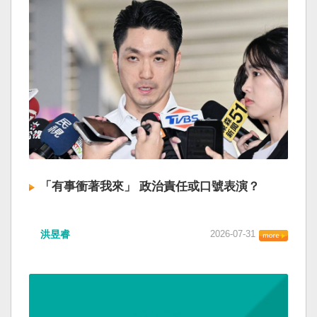
「有事衝著我來」 政治責任或口號表演？
洪昱睿
2026-07-31