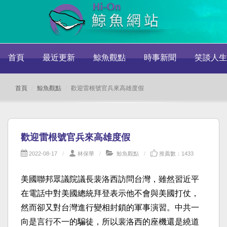
首頁
最近更新
鯨魚觀點
時事新聞
笑談人生
首頁
鯨魚觀點
歡迎雷根號官兵來高雄度假
歡迎雷根號官兵來高雄度假
2022-08-17
林保華
鯨魚觀點
推薦數：1433
美國聯邦眾議院議長裴洛西訪問台灣，雖然習近平
在電話中對美國總統拜登表示他不會與美國打仗，
然而卻又對台灣進行變相封鎖的軍事演習。中共一
向是言行不一的騙徒，所以裴洛西的座機還是繞道