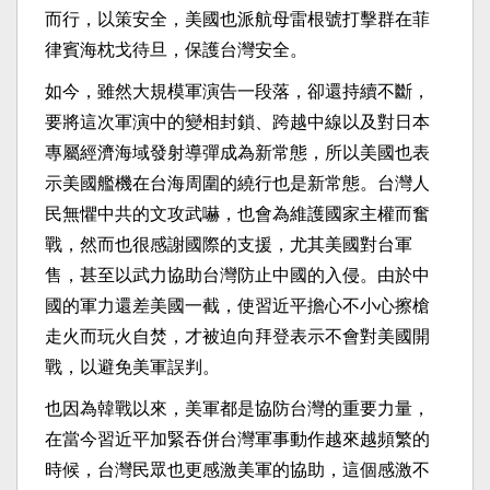
而行，以策安全，美國也派航母雷根號打擊群在菲
律賓海枕戈待旦，保護台灣安全。
如今，雖然大規模軍演告一段落，卻還持續不斷，
要將這次軍演中的變相封鎖、跨越中線以及對日本
專屬經濟海域發射導彈成為新常態，所以美國也表
示美國艦機在台海周圍的繞行也是新常態。台灣人
民無懼中共的文攻武嚇，也會為維護國家主權而奮
戰，然而也很感謝國際的支援，尤其美國對台軍
售，甚至以武力協助台灣防止中國的入侵。由於中
國的軍力還差美國一截，使習近平擔心不小心擦槍
走火而玩火自焚，才被迫向拜登表示不會對美國開
戰，以避免美軍誤判。
也因為韓戰以來，美軍都是協防台灣的重要力量，
在當今習近平加緊吞併台灣軍事動作越來越頻繁的
時候，台灣民眾也更感激美軍的協助，這個感激不