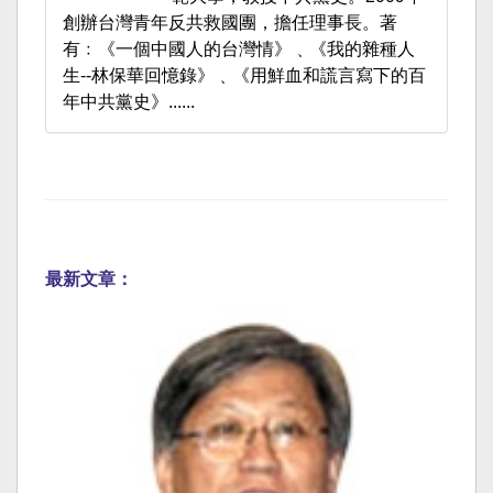
創辦台灣青年反共救國團，擔任理事長。著
有﹕《一個中國人的台灣情》﹑《我的雜種人
生--林保華回憶錄》﹑《用鮮血和謊言寫下的百
年中共黨史》......
最新文章：