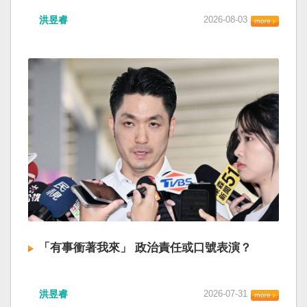
洪昱睿
2026-08-03
「有事衝著我來」 政治責任或口號表演？
洪昱睿
2026-07-31