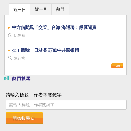
近一月
熱門
近三日
中方借颱風「交管」台海 海巡署：嚴厲譴責
邱俊福
扯！體驗一日站長 頭戴中共國徽帽
陳鈺馥
熱門搜尋
請輸入標題、作者等關鍵字
開始搜尋