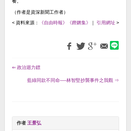
餐。
（作者是資深新聞工作者）
< 資料來源：
《自由時報》《鏗鏘集》
｜
引用網址
>
⇐ 政治迴力鏢
藍綠同款不同命──林智堅抄襲事件之我觀 ⇒
作者
王景弘