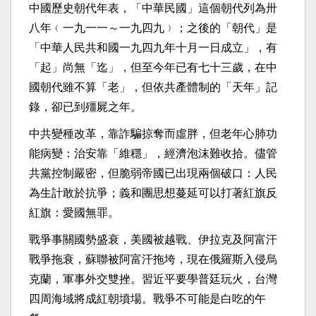
中國歷史朝代年表，「中華民國」這個朝代列為卅
八年﹙一九一一～一九四九﹚；之後的「朝代」是
「中華人民共和國一九四九年十月一日成立」，有
「起」尚無「迄」，但至今年已有七十三歲，在中
國朝代雖不算「老」，但依共產體制的「天年」記
錄，卻已到殭屍之年。
中共變種改革，靠詐騙掠奪而虛胖，但老年心肺功
能病變：治安靠「維穩」，經濟泡沫難收拾。儘管
共黨控制嚴密，但脆弱帝國已出現兩個破口：人民
為生計敢於抗爭；義和團思想蔓延可以打著紅旗反
紅旗：愛國無罪。
戰爭事關國勢盛衰，美國被越戰、伊拉克及阿富汗
戰爭拖衰，蘇聯被阿富汗拖垮，現在俄羅斯入侵烏
克蘭，軍事外交雙挫。習近平要學普廷玩火，台灣
四周海域將成紅朝墳場。戰爭不可能是白吃的午