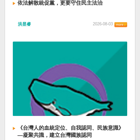
依法解散統促黨，更要守住民主法治
洪昱睿
2026-08-03
《台灣人的血統定位、自我認同、民族意識》
—凝聚共識，建立台灣國族認同