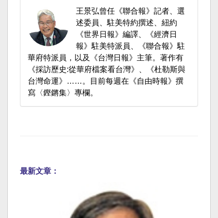
王景弘曾任《聯合報》記者、選
述委員、駐美特約撰述、紐約
《世界日報》編譯、《經濟日
報》駐美特派員、《聯合報》駐
華府特派員，以及《台灣日報》主筆。著作有
《採訪歷史:從華府檔案看台灣》、《杜勒斯與
台灣命運》……。目前每週在《自由時報》撰
寫〈鏗鏘集〉專欄。
最新文章：