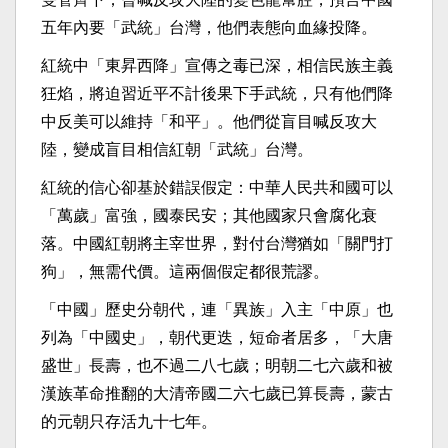
五年內要「武統」台灣，他們表態向血緣投降。
紅統中「東昇西降」宣傳之毒已深，相信民族主義
狂焰，將迫習近平不計後果下手武統，只有他們降
中反美可以維持「和平」。他們從盲目喊反攻大
陸，變成盲目相信紅朝「武統」台灣。
紅統的信心卻基於錯誤假定：中華人民共和國可以
「萬歲」富強，國泰民安；其他國家只會腐化衰
落。中國紅朝將主宰世界，對付台灣猶如「關門打
狗」，無需代價。這兩個假定都很荒謬。
「中國」歷史分朝代，連「異族」入主「中原」也
列為「中國史」，朝代更迭，短命者居多，「大唐
盛世」長壽，也不過二八七歲；明朝二七六歲和被
漢族革命推翻的大清帝國二六七歲已算長壽，蒙古
的元朝只存活九十七年。