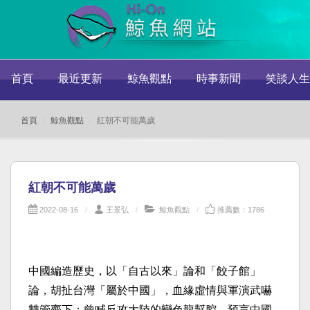
首頁
最近更新
鯨魚觀點
時事新聞
笑談人生
首頁
鯨魚觀點
紅朝不可能萬歲
紅朝不可能萬歲
2022-08-16
王景弘
鯨魚觀點
推薦數：1786
中國編造歷史，以「自古以來」論和「餃子館」
論，胡扯台灣「屬於中國」，血緣虛情與軍演武嚇
雙管齊下；曾喊反攻大陸的變色龍幫腔，預言中國