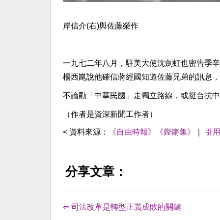
岸信介(右)與佐藤榮作
一九七二年八月，駐美大使沈劍虹也密告季辛
楊西崑說他確信蔣經國知道佐藤兄弟的訊息，
不論勸「中華民國」走獨立路線，或挺台抗中
（作者是資深新聞工作者）
< 資料來源：
《自由時報》《鏗鏘集》
｜
引
分享文章：
⇐ 司法改革是轉型正義成敗的關鍵