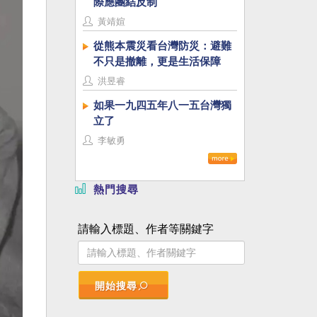
際應團結反制
黃靖媗
從熊本震災看台灣防災：避難
不只是撤離，更是生活保障
洪昱睿
如果一九四五年八一五台灣獨
立了
李敏勇
熱門搜尋
請輸入標題、作者等關鍵字
開始搜尋