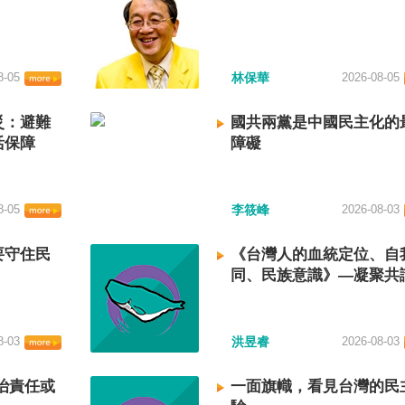
8-05
林保華
2026-08-05
災：避難
國共兩黨是中國民主化的
活保障
障礙
8-05
李筱峰
2026-08-03
要守住民
《台灣人的血統定位、自
同、民族意識》—凝聚共
建立台灣國族認同
8-03
洪昱睿
2026-08-03
治責任或
一面旗幟，看見台灣的民