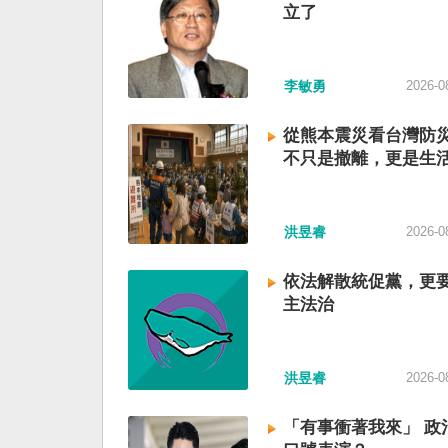
立了
李敏勇
2026-0
從熊本震災看台灣防
不只是撤離，更是生
洪昱睿
2026-0
依法解散統促黨，更
主法治
洪昱睿
2026-0
「有事衝著我來」 政