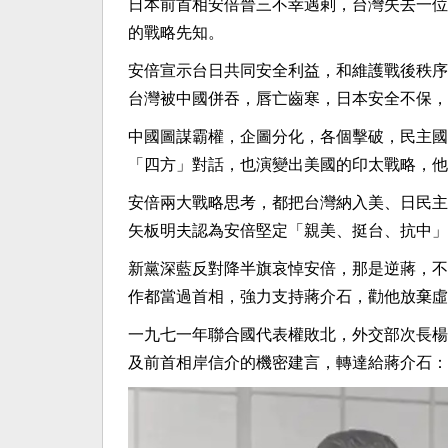
日本前首相安倍晉三不幸遇剌，台灣失去一位
的戰略先知。
安倍宣示台日共同安全利益，和維護戰後秩序
台灣被中國併吞，唇亡齒寒，日本安全不保，
中國圖謀霸權，企圖分化，各個擊破，民主國
「四方」對話，也演變出美國的印太戰略，他
安倍兩大戰略思考，都把台灣納入美、日民主
矢板明夫認為安倍堅定「親美、挺台、抗中」
新黨深藍反對降半旗哀悼安倍，那是逆蔣，不
作都當過首相，強力支持蔣介石，勸他放棄虛
一九七一年聯合國代表權敗北，外交部次長楊
及前首相岸信介的機密建言，轉達給蔣介石：