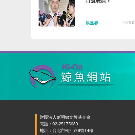
口號表演？
洪昱睿
2026-0
財團法人彭明敏文教基金會
電話：02-25175680
地址：台北市松江路9號14樓