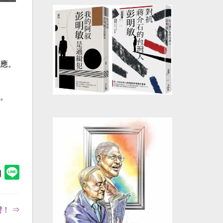
應。
。
！ ⇒