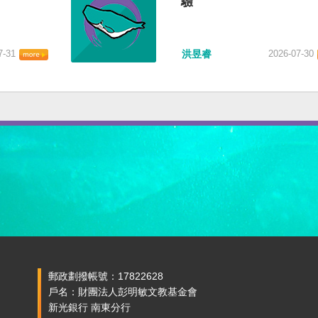
驗
7-31
洪昱睿
2026-07-30
郵政劃撥帳號：17822628
戶名：財團法人彭明敏文教基金會
新光銀行 南東分行