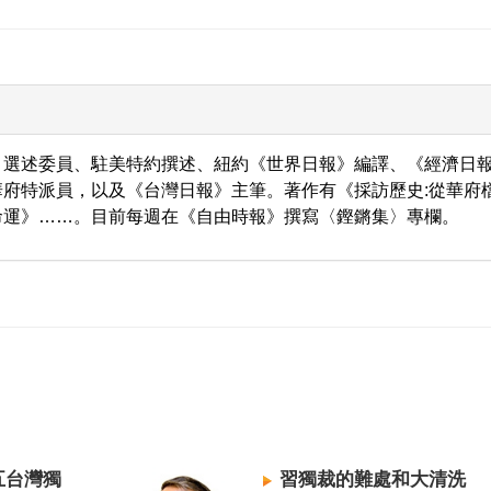
、選述委員、駐美特約撰述、紐約《世界日報》編譯、《經濟日
府特派員，以及《台灣日報》主筆。著作有《採訪歷史:從華府
命運》……。目前每週在《自由時報》撰寫〈鏗鏘集〉專欄。
五台灣獨
習獨裁的難處和大清洗