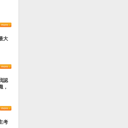
最大
我認
識，
主考