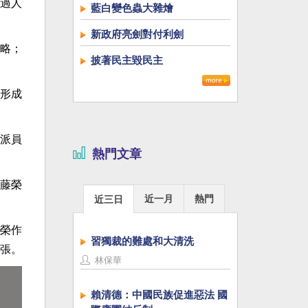
過人
藍白變色蟲大雜燴
新政府亮劍對付利劍
略；
披著民主毀民主
形成
派員
熱門文章
藤榮
近一月
熱門
近三日
榮作
習獨裁的難處和大清洗
張。
林保華
賴清德：中國民族促進惡法 國