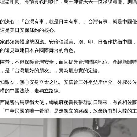
理念相同、有情有義的夥伴，民主陣營失去一位深謀遠慮、膽識
的決心：「台灣有事，就是日本有事。」台灣有事，就是中國侵
這是美日安保條約的核心。
家必須集體強勢因應。安倍倡議美、澳、印、日合作抗衡中國，
的遠見重建日本在國際舞台的角色。
陣營，不但保障台灣安全，而且提升台灣國際地位。產經新聞特
，是「台灣最好的朋友」，實為最忠實的定論。
知敵友，無心安身立命之地。安倍晉三外祖父岸信介，外叔公佐
構的中國法統，走獨立路線。
西崑密告馬康衛大使，總統府秘書長張群訪日歸來，有首相佐藤
「中華民國的唯一希望」是走獨立的路線，放棄所有對大陸的主