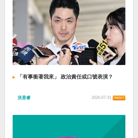
「有事衝著我來」 政治責任或口號表演？
洪昱睿
2026-07-31