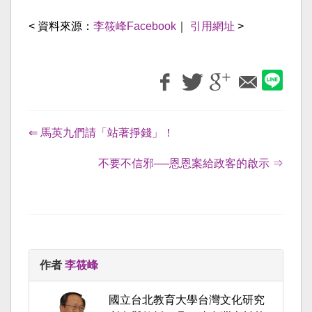
< 資料來源：
李筱峰Facebook
｜
引用網址
>
⇐ 馬英九們請「站著掙錢」！
不要不信邪──恩恩案給政客的啟示 ⇒
作者
李筱峰
國立台北教育大學台灣文化研究