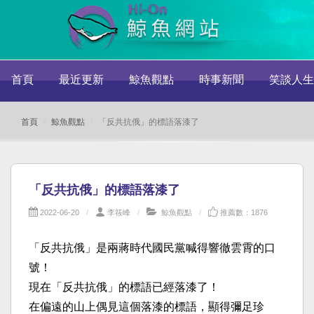
首頁
最近更新
鯨魚觀點
時事新聞
笑談人生
首頁
鯨魚觀點
「反共抗俄」的標語落漆了
「反共抗俄」的標語落漆了
2022-06-20
李筱峰
鯨魚觀點
推薦數：1876
「反共抗俄」是兩蔣時代國民黨喊得響徹雲霄的口
號！
現在「反共抗俄」的標語已經落漆了！
在偏遠的山上偶見這個落漆的標語，顯得彌足珍