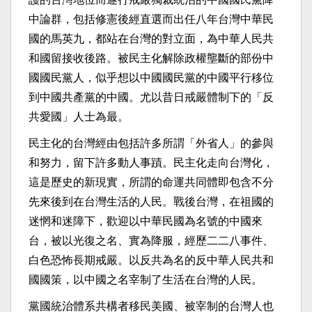
中論群，包括修憲後經直選而出任八年台灣中華民
國的馬英九，都站在台灣的對立面，為中華人民共
和國留接收後路。被民主化解除政權壟斷的部份中
國國民黨人，似乎想以中國國民黨的中國平行移位
到中國共產黨的中國。尤以昔日戒嚴體制下的「反
共愛國」人士為最。
民主化的台灣經由包括許多所謂「外省人」的參與
和努力，留下許多動人事蹟。民主化走向台灣化，
這是歷史的新現實，所謂的命運共同體即包含不分
先來後到在台灣生活的人民。戰後台灣，在祖國的
迷惘和迷障下，歡迎以中華民國為名號的中國來
台，被以光復之名、實為降服，經歷二二八事件、
白色恐怖長期戒嚴。以反共為名的反中華人民共和
國國策，以中國之名宰制了生活在台灣的人民。
黨國統治體系共構者移民美國、被宰制的台灣人也