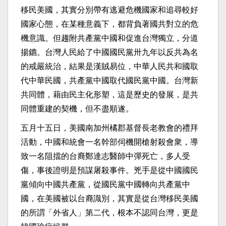
移民美國，其實分別帶有逃避危機國家和追尋較好
國家心態，在某種意義下，都背負著國共對立的危
機意識。但趨附共產黨中國和促進台灣獨立，分道
揚鑣。台灣人民給了中國國民黨卅九年以反共為名
的戒嚴統治，結果是漢賊易位，中華人民共和國取
代中華民國，共產黨中國取代國民黨中國。台灣新
共同體，藉由民主化形塑，這是歷史的發展，是共
同體重建的契機，但不盡順遂。
五月十五日，美國南加州橘郡基督長老教會的禮拜
活動，中國和統會一名幹部伺機開槍射殺會衆，導
致一名阻擋的台裔鄭達志醫師中彈死亡，多人受
傷，事後證明是預謀屠殺事件。兇手是從中國國民
黨傾向中國共產黨，從國民黨中國轉向共產黨中
國，在美國被以台裔識別，其實是從台灣移民美國
的所謂「外省人」第二代，根本不認同台灣，更是