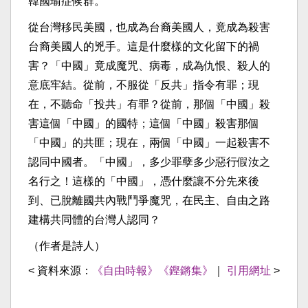
韓國瑜症候群。
從台灣移民美國，也成為台裔美國人，竟成為殺害
台裔美國人的兇手。這是什麼樣的文化留下的禍
害？「中國」竟成魔咒、病毒，成為仇恨、殺人的
意底牢結。從前，不服從「反共」指令有罪；現
在，不聽命「投共」有罪？從前，那個「中國」殺
害這個「中國」的國特；這個「中國」殺害那個
「中國」的共匪；現在，兩個「中國」一起殺害不
認同中國者。「中國」，多少罪孽多少惡行假汝之
名行之！這樣的「中國」，憑什麼讓不分先來後
到、已脫離國共內戰鬥爭魔咒，在民主、自由之路
建構共同體的台灣人認同？
（作者是詩人）
< 資料來源：
《自由時報》《鏗鏘集》
｜
引用網址
>