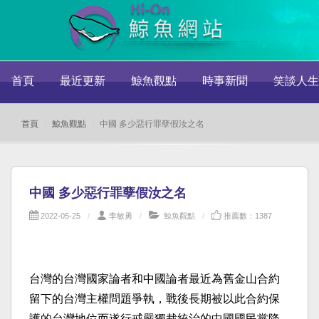
首頁
最近更新
鯨魚觀點
時事新聞
笑談人生
首頁
鯨魚觀點
中國 多少惡行罪孽假汝之名
中國 多少惡行罪孽假汝之名
2022-05-25
李敏勇
鯨魚觀點
推薦數：1387
台灣的台灣國家論者和中國論者最近為舊金山合約
留下的台灣主權問題爭執，戰後長期被以此合約保
護的台灣地位而遂行戒嚴獨裁統治的中國國民黨降