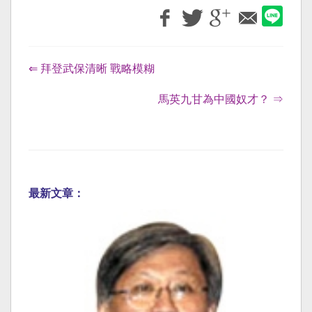
⇐ 拜登武保清晰 戰略模糊
馬英九甘為中國奴才？ ⇒
最新文章：