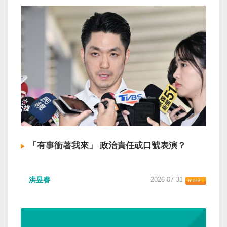
「有事衝著我來」 政治責任或口號表演？
洪昱睿
2026-07-31