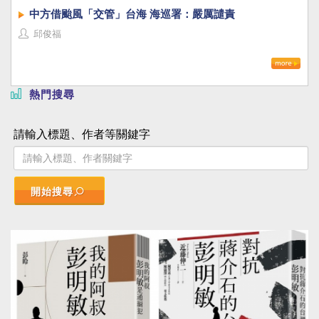
中方借颱風「交管」台海 海巡署：嚴厲譴責
邱俊福
熱門搜尋
請輸入標題、作者等關鍵字
開始搜尋