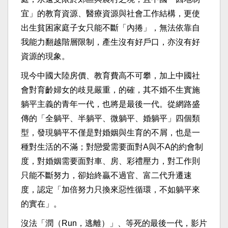
宜」的教育資源、醫療資源與社會工作結構，更使
出生貧困家庭子女只能不斷「內捲」，無法依靠自
我能力翻越階層限制，產生沒有好戶口，亦沒有好
資源的現象。
現今中國大陸房價、教育費高不可攀，加上中國社
會對育齡婦女的歧見嚴重，的確，其不婚不生實施
躺平主義的青年一代，也將是最後一代。從網路盛
傳的「全躺平、半躺平、微躺平、婚躺平」四個類
型，發現躺平不僅是對婚姻與生育的不屑，也是一
種對生活的不滿；對戀愛需要面對A與不A的約會制
度，對婚姻需要面對車、房、彩禮壓力，對工作則
只能不斷努力，卻始終贏不過官、富二代升遷速
度，認定「加倍努力只換來惡性循環，不如躺平來
的實在」。
沒法「潤（Run，逃離）」、等死的最後一代，影片