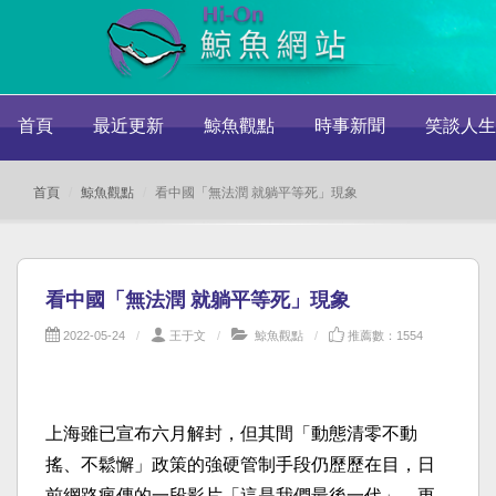
首頁
最近更新
鯨魚觀點
時事新聞
笑談人生
首頁
鯨魚觀點
看中國「無法潤 就躺平等死」現象
看中國「無法潤 就躺平等死」現象
2022-05-24
王于文
鯨魚觀點
推薦數：1554
上海雖已宣布六月解封，但其間「動態清零不動
搖、不鬆懈」政策的強硬管制手段仍歷歷在目，日
前網路瘋傳的一段影片「這是我們最後一代」，更