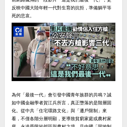
反映中國大陸年輕一代對生育的抗拒，準備躺平等
死的悲哀。
為何「最後一代」會引發中國青年族群的共鳴？誠
如中國金融學者賀江兵所言，真正墮落的是階層固
化。從中共「住宅環路文化」與「遷戶限制」來
看，不僅各階分層明顯，更導致貧窮家庭或農村家
庭，永遠受限於郊區與農村之境，且中國「因地制