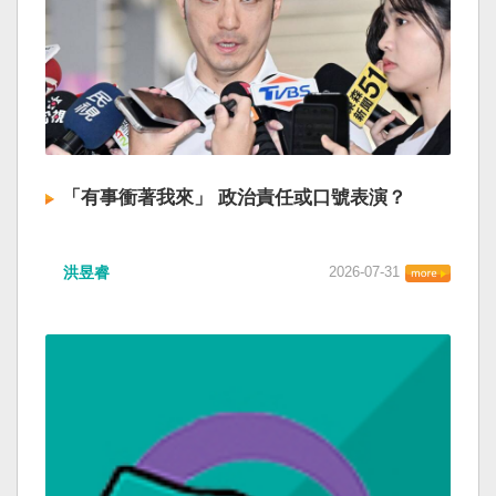
「有事衝著我來」 政治責任或口號表演？
洪昱睿
2026-07-31