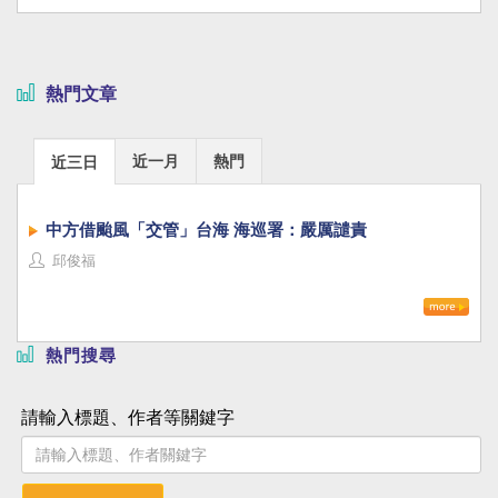
熱門文章
近一月
熱門
近三日
中方借颱風「交管」台海 海巡署：嚴厲譴責
邱俊福
熱門搜尋
請輸入標題、作者等關鍵字