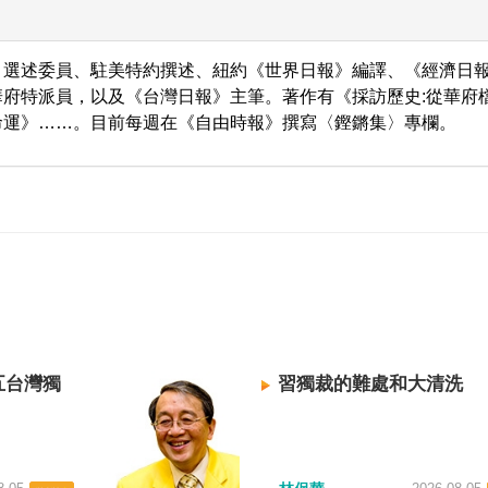
、選述委員、駐美特約撰述、紐約《世界日報》編譯、《經濟日
府特派員，以及《台灣日報》主筆。著作有《採訪歷史:從華府
命運》……。目前每週在《自由時報》撰寫〈鏗鏘集〉專欄。
五台灣獨
習獨裁的難處和大清洗