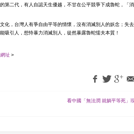
的第二代，有人自認天生優越，不甘在公平競爭下成魯蛇，「消
文化，台灣人有爭自由平等的情懷，沒有消滅別人的妖念；失去
能吸引人，想恃暴力消滅別人，徒然暴露魯蛇懦夫本質！
用網址
>
看中國「無法潤 就躺平等死」現