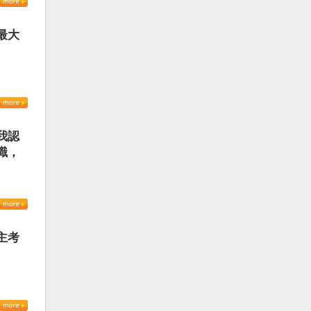
最大
我認
識，
主考