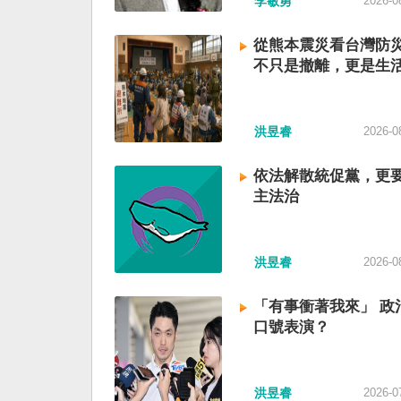
李敏勇
2026-0
從熊本震災看台灣防
不只是撤離，更是生
洪昱睿
2026-0
依法解散統促黨，更
主法治
洪昱睿
2026-0
「有事衝著我來」 政
口號表演？
洪昱睿
2026-0