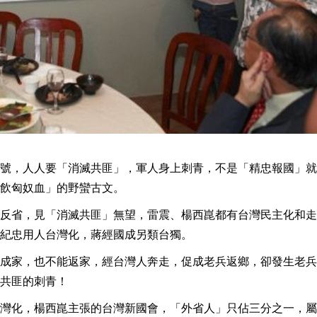
號，人人要「消滅共匪」，軍人身上刺青，不是「精忠報國」就
飲匈奴血」的野蠻古文。
反省，見「消滅共匪」無望，雷震、楊西崑都有台灣民主化和走
紀忠用人台灣化，蔣經國成另類台獨。
成家，也不能返家，經台灣人奔走，促成老兵返鄉，卻發生老兵
共匪的刺青！
灣化，楊西崑主張的台灣新國會，「外省人」只佔三分之一，屬