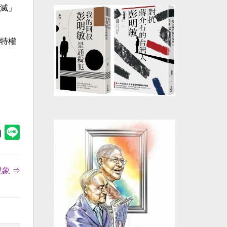
滅」
特權
象 ⇒