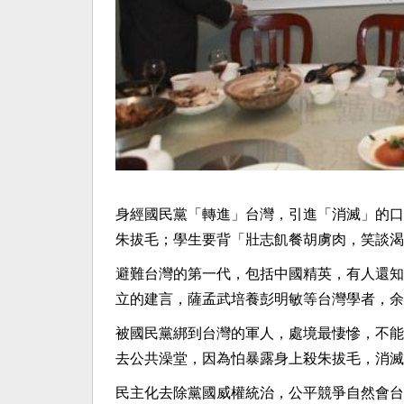
身經國民黨「轉進」台灣，引進「消滅」的口
朱拔毛；學生要背「壯志飢餐胡虜肉，笑談渴
避難台灣的第一代，包括中國精英，有人還知
立的建言，薩孟武培養彭明敏等台灣學者，余
被國民黨綁到台灣的軍人，處境最悽慘，不能
去公共澡堂，因為怕暴露身上殺朱拔毛，消滅
民主化去除黨國威權統治，公平競爭自然會台