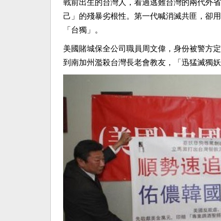
戰前出生的台灣人，看過逃難台灣的兩代外省
己」的殘暴劣根性。第一代喊消滅共匪，卻用
「台獨」。
美國賭城保全公司職員周文偉，身份被警方定
到南加州濫殺台灣長老會教友，「迅猛滅獨妖