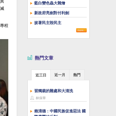
異
藍白變色蟲大雜燴
滅
新政府亮劍對付利劍
披著民主毀民主
專程
熱門文章
近一月
熱門
近三日
習獨裁的難處和大清洗
林保華
賴清德：中國民族促進惡法 國