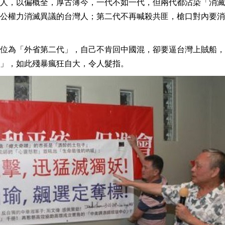
人，以偏概全，厚古薄今，一代不如一代，但兩代都沾染「消滅
公權力消滅異議的台灣人；第二代不再喊殺共匪，槍口對內要消
位為「外省第二代」，自己不肯回中國混，卻要逼台灣上賊船，
」，如此殘暴瘋狂自大，令人髮指。