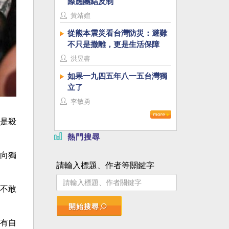
際應團結反制
黃靖媗
從熊本震災看台灣防災：避難
不只是撤離，更是生活保障
洪昱睿
如果一九四五年八一五台灣獨
立了
李敏勇
是殺
熱門搜尋
向獨
請輸入標題、作者等關鍵字
不敢
開始搜尋
有自