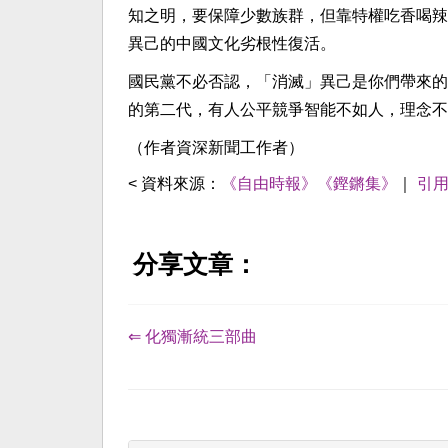
知之明，要保障少數族群，但靠特權吃香喝辣
異己的中國文化劣根性復活。
國民黨不必否認，「消滅」異己是你們帶來的
的第二代，有人公平競爭智能不如人，理念不
（作者資深新聞工作者）
< 資料來源：
《自由時報》《鏗鏘集》
｜
引
分享文章：
⇐ 化獨漸統三部曲