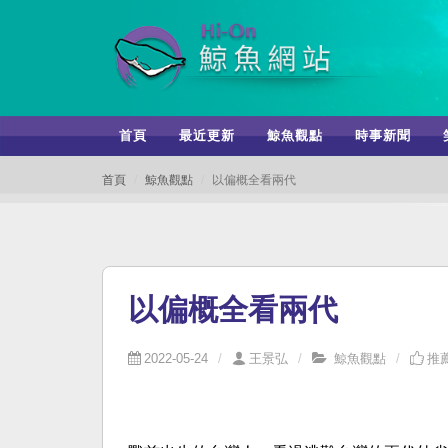
首頁
最近更新
鯨魚觀點
時事新聞
首頁
鯨魚觀點
以偏概全看兩代
以偏概全看兩代
2022-05-24
王景弘
鯨魚觀點
推薦