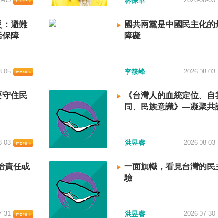
8-05
林保華
2026-08-05
災：避難
國共兩黨是中國民主化的
活保障
障礙
8-05
李筱峰
2026-08-03
要守住民
《台灣人的血統定位、自
同、民族意識》—凝聚共
建立台灣國族認同
8-03
洪昱睿
2026-08-03
治責任或
一面旗幟，看見台灣的民
驗
7-31
洪昱睿
2026-07-30