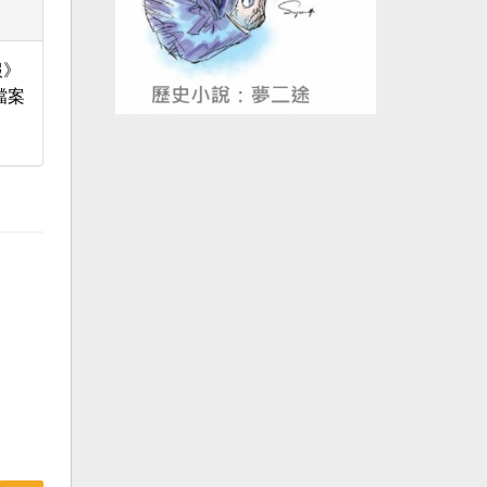
報》
檔案