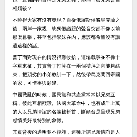
相殘殺？
不曉得大家有沒有發現？自從俄羅斯侵略烏克蘭之
後，兩岸一家親、統獨假議題的聲音突然不像以前
那麼囂張，甚至包括學姊在內，應該都希望沒有講
過這樣的話。
普丁面對現在的情況很難收拾，這場戰爭並不像十
字軍東征，其實普丁打算在一兩個禮拜之內能夠結
束，把頑劣的小弟教訓一下，然後帶烏克蘭回帝國
的家，可惜事與願違。
中國戰亂的時候，國民黨和共產黨常常以兄弟互
稱，彼此互相殘殺。法國大革命中，也有成千上萬
的人以兄弟情誼的名義被斬首，斷頭台是呈現兄弟
感情美好最特別的象徵。
其實背後的邏輯並不複雜，這種所謂兄弟情誼是人