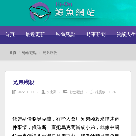
首頁
最近更新
鯨魚觀點
時事新聞
笑談人生
首頁
鯨魚觀點
兄弟殘殺
兄弟殘殺
2022-05-17
李忠憲
鯨魚觀點
推薦數：1636
俄羅斯侵略烏克蘭，有些人會用兄弟殘殺來描述這
件事情，俄羅斯一直把烏克蘭當成小弟，就像中國
也一直強調和台灣是兄弟之邦，那為什麼兄弟會自