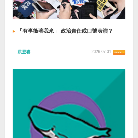
「有事衝著我來」 政治責任或口號表演？
洪昱睿
2026-07-31