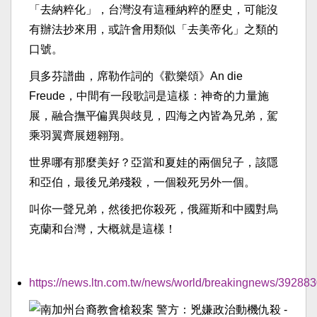
「去納粹化」，台灣沒有這種納粹的歷史，可能沒
有辦法抄來用，或許會用類似「去美帝化」之類的
口號。
貝多芬譜曲，席勒作詞的《歡樂頌》An die
Freude，中間有一段歌詞是這樣：神奇的力量施
展，融合撫平偏異與歧見，四海之內皆為兄弟，駕
乘羽翼齊展翅翱翔。
世界哪有那麼美好？亞當和夏娃的兩個兒子，該隱
和亞伯，最後兄弟殘殺，一個殺死另外一個。
叫你一聲兄弟，然後把你殺死，俄羅斯和中國對烏
克蘭和台灣，大概就是這樣！
https://news.ltn.com.tw/news/world/breakingnews/39288