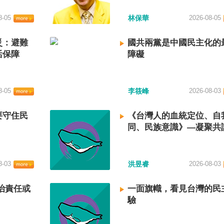
8-05
林保華
2026-08-05
災：避難
國共兩黨是中國民主化的
活保障
障礙
8-05
李筱峰
2026-08-03
要守住民
《台灣人的血統定位、自
同、民族意識》—凝聚共
建立台灣國族認同
8-03
洪昱睿
2026-08-03
治責任或
一面旗幟，看見台灣的民
驗