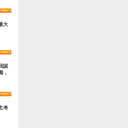
最大
我認
識，
主考