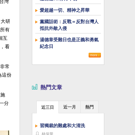
台灣
愛超越一切、精神之昇華
台大研
黨國話術：反戰＝反對台灣人
抵抗外敵入侵
所有
個互
湯德章受難日也是正義和勇氣
紀念日
，看
非常
為這份
熱門文章
實施
一分
近一月
熱門
近三日
習獨裁的難處和大清洗
林保華