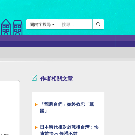
關鍵字搜尋
作者相關文章
「龍應台們」始終效忠「黨
國」
日本時代相對於戰後台灣：快
速前進vs.停滯不前