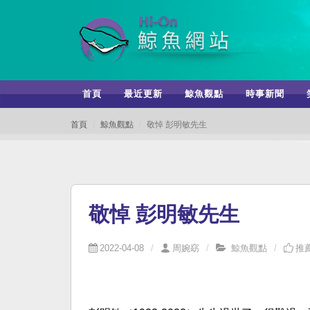
首頁
最近更新
鯨魚觀點
時事新聞
首頁
鯨魚觀點
敬悼 彭明敏先生
敬悼 彭明敏先生
2022-04-08
周婉窈
鯨魚觀點
推薦