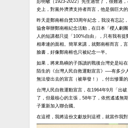
彭明敏（1923-2022）先生過世了，很
史上，對黨外濟濟支持者而言，他是個巨大的
昨天是鄭南榕自焚33周年紀念，我沒有忘記
協會舉辦鄭南榕紀念活動，在日本「櫻人劇團
人的短講都只提「100%自由」，只有我有
相牽連的面相。簡單來講，就鄭南榕而言，言
臉書，好像鄭南榕也只被紀念一半。
如果，將來島嶼的子孫讀的戰後台灣史是站在
陌生的《台灣人民自救運動宣言》──有多少
無法發出去的宣言（被舉發！），付出慘重的
台灣人民自救運動宣言，在1964年9月「出
了，但最核心的主張，58年了，依然遙遙無
子重新加入聯合國。
在這裡，我將這份文獻放到這裡，就當作我對