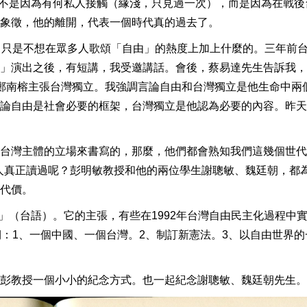
難過，不是因為有何私人接觸（緣淺，只見過一次），而是因為在戰後
象徵，他的離開，代表一個時代真的過去了。
，只是不想在眾多人歌頌「自由」的熱度上加上什麼的。三年前
」演出之後，有短講，我受邀講話。會後，蔡易達先生告訴我，
提鄭南榕主張台灣獨立。我強調言論自由和台灣獨立是他生命中兩
論自由是社會必要的框架，台灣獨立是他認為必要的內容。昨天
台灣主體的立場來書寫的，那麼，他們都會熟知我們這幾個世代
人真正讀過呢？彭明敏教授和他的兩位學生謝聰敏、魏廷朝，都
代價。
破」（台語）。它的主張，有些在1992年台灣自由民主化過程中
期：1、一個中國、一個台灣。2、制訂新憲法。3、以自由世界的
彭教授一個小小的紀念方式。也一起紀念謝聰敏、魏廷朝先生。