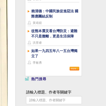
賴清德：中國民族促進惡法 國
際應團結反制
黃靖媗
從熊本震災看台灣防災：避難
不只是撤離，更是生活保障
洪昱睿
如果一九四五年八一五台灣獨
立了
李敏勇
熱門搜尋
請輸入標題、作者等關鍵字