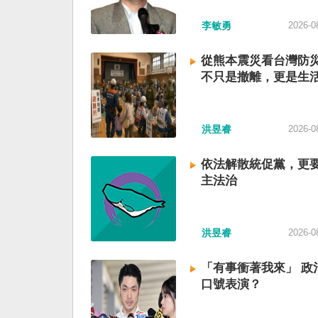
李敏勇
2026-0
從熊本震災看台灣防
不只是撤離，更是生
洪昱睿
2026-0
依法解散統促黨，更
主法治
洪昱睿
2026-0
「有事衝著我來」 政
口號表演？