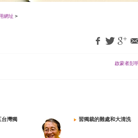
用網址
>
啟蒙者彭明
五台灣獨
習獨裁的難處和大清洗