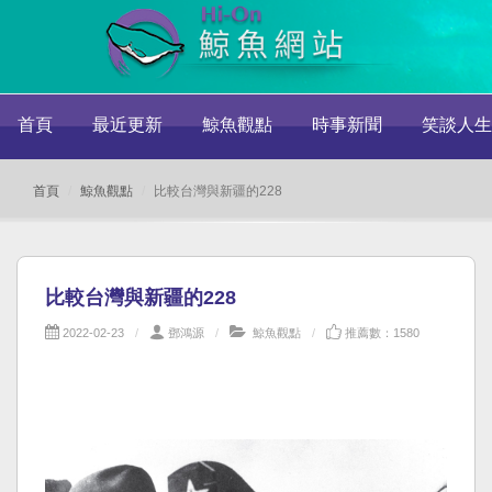
首頁
最近更新
鯨魚觀點
時事新聞
笑談人生
首頁
鯨魚觀點
比較台灣與新疆的228
比較台灣與新疆的228
2022-02-23
鄧鴻源
鯨魚觀點
推薦數：1580