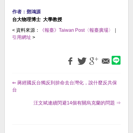
作者：鄧鴻源
台大物理博士 大學教授
< 資料來源：
《報臺》Taiwan Post〈報臺廣場〉
｜
引用網址
>
⇐ 蔣經國反台獨反到拚命去台灣化，說什麼反共保
台
汪文斌連續閃避14個有關烏克蘭的問題 ⇒