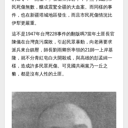
民死傷無數，釀成震驚全疆的大血案。而同樣的事
件，也在新疆塔城地區發生，而且市民死傷情況比
伊犁更嚴重。
這不是1947年台灣228事件的翻版嗎?當年土匪長官
陳儀在台灣貪污腐敗，引起民眾暴動，向老蔣要求
派兵來台鎮壓，師長劉雨卿所率領的21師一上岸基
隆，就不分青紅皂白大開殺戒，與高雄的彭孟緝一
樣，造成許多民眾死傷。可見國共兩黨乃一丘之
貉，都是沒有人性的土匪。