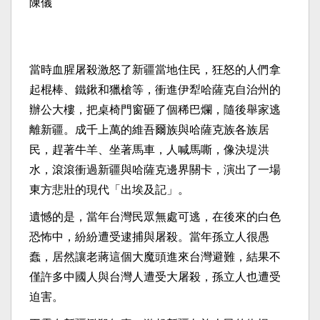
陳儀
當時血腥屠殺激怒了新疆當地住民，狂怒的人們拿
起棍棒、鐵鍬和獵槍等，衝進伊犁哈薩克自治州的
辦公大樓，把桌椅門窗砸了個稀巴爛，隨後舉家逃
離新疆。成千上萬的維吾爾族與哈薩克族各族居
民，趕著牛羊、坐著馬車，人喊馬嘶，像決堤洪
水，滾滾衝過新疆與哈薩克邊界關卡，演出了一場
東方悲壯的現代「出埃及記」。
遺憾的是，當年台灣民眾無處可逃，在後來的白色
恐怖中，紛紛遭受逮捕與屠殺。當年孫立人很愚
蠢，居然讓老蔣這個大魔頭進來台灣避難，結果不
僅許多中國人與台灣人遭受大屠殺，孫立人也遭受
迫害。