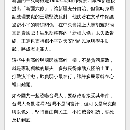
新疆的一次轉機是1980年胡耀邦視察西藏和新疆後
提出「新疆六條」，讓新疆充分自治。但當時身居
副總理要職的王震堅決反對，他仗著在文革中保護
過鄧小平的特殊關係，在中央會議上大罵胡耀邦簡
直是賣國賊！結果胡耀邦的「新疆六條」以失敗告
終。王震也支持鄧小平對天安門的民眾與學生動
武，將成歷史罪人。
這些中共高幹與國民黨高幹一樣，不是貪污腐敗，
就是專制獨裁的屠夫，多數長得像醜八怪的土匪，
打戰沒半撇，欺負弱小最在行，讓許多民眾幹在心
裡口難開。
如今國共一起恐嚇台灣人，要蔡政府接受其條件，
台灣人會畏懼嗎?台灣不是阿富汗，但可以是烏克蘭
與以色列，堅持自由與民主，不怕威脅利誘，誓死
反抗到底。