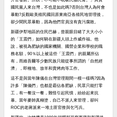
國民黨人來台灣，不也是如此嗎?否則台灣人為何會
暴動?反觀歐美殖民國回原東南亞各殖民地管理後，
卻少聞民眾暴動，因為他們官員沒有貪污腐敗。
新疆伊犁地區的住民巴赫，曾親眼目睹了大大小小
的「王震們」如何騎在新疆人頭上作威作福。他
說，被視為肥缺的國家機關、國營企業和學校的職
務名額，90％以上被這些「王震們」的親屬所佔
有，而維吾爾等少數民族只能從事所謂的「自然經
濟」，即種地、放羊和賣烤肉等工作。
這不是與當年陳儀在台灣管理期間一模一樣嗎?因為
許多「陳儀們」也都是霸佔各肥缺，民眾只能打零
工，有一餐沒一餐，難怪引起民憤，紛紛起來抗
暴。當年麥帥真糊塗，自己不派人來管理，卻叫
ROC的老蔣派來一堆土匪官僚與乞丐兵。