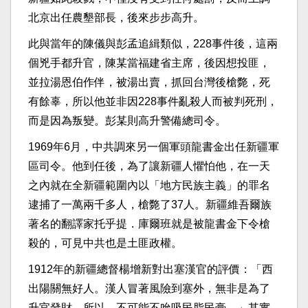
北京出任農墾部長，後來步步高升。
此與當年的陳儀與彭孟追緝類似，228事件後，這兩
個兇手都升官，陳某當福建省主席，後因想投匪，
並拉湯恩伯作伴，被湯出賣，抓回台灣後槍斃，死
有餘辜，所以他並非因228事件亂殺人而被判死刑，
而是因為叛變。彭某則高升警備總司令。
1969年6月，中共調來另一個軍頭龍書金出任新疆軍
區司令。他到任後，為了讓新疆人懼怕他，在一天
之內就在全新疆範圍內以「地方民族主義」的罪名
逮捕了一萬兩千多人，槍斃了37人。新疆維吾爾族
著名的翻譯家托乎提．庫爾班就是被龍書金下令槍
殺的，可見中共也是土匪政權。
1912年的新疆總督楊增新對出塞漢官的評價：「西
出陽關無好人。漢人冒著風險到塞外，無非是為了
升官發財。所以，不可能不吮吸民脂民膏。」其實