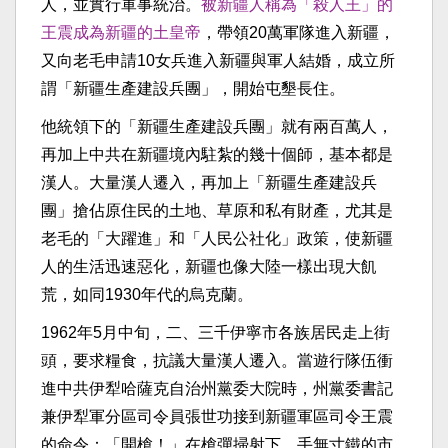
人，並實行軍事統治。
被新疆人稱為「殺人王」的
王震成為新疆的土皇帝
，帶領20萬軍隊進入新疆，
又向老毛申請10女兵進入新疆與軍人結婚，成立所
謂「新疆生產建設兵團」，開始屯墾長住。
他統領下的「新疆生產建設兵團」就有兩百萬人，
再加上中共在新疆境內駐紮的幾十個師，基本都是
漢人。大量漢人遷入，再加上「新疆生產建設兵
團」搶佔原住民的土地、草原和私有財產，尤其是
老毛的「大躍進」和「人民公社化」政策，使新疆
人的生活迅速惡化，新疆也像大陸一樣出現大飢
荒，如同1930年代的烏克蘭。
1962年5月中旬，二、三千伊寧市各族居民走上街
頭，要求糧食，抗議大量漢人遷入。當遊行隊伍衝
進中共伊犁哈薩克自治州黨委大院時，州黨委書記
兼伊犁軍分區司令員張世功接到新疆軍區司令王震
的命令：「開槍！」在槍彈掃射下，手無寸鐵的市