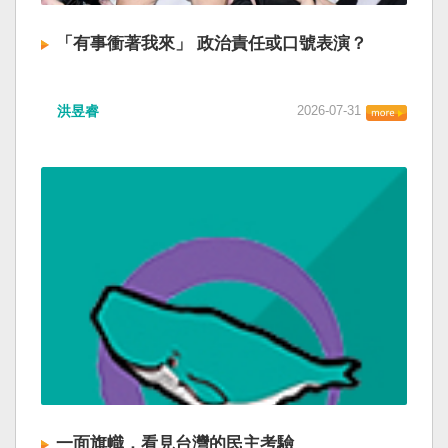
「有事衝著我來」 政治責任或口號表演？
洪昱睿
2026-07-31
一面旗幟，看見台灣的民主考驗