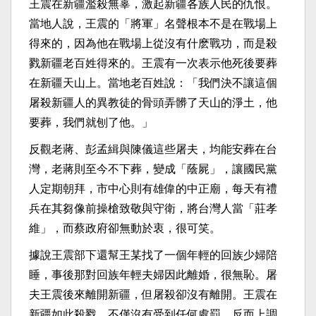
王震在新疆濫殺無辜，激起新疆各族人民的仇恨。
當地人說，王震的「將軍」名聲根本不是在戰場上
得來的，因為他在戰場上從沒有什麽戰功，而是殺
戮新疆老百姓得來的。王震有一次表示他死後要葬
在新疆天山上。當地老百姓說：「我們決不讓這個
屠殺新疆人的異教徒的骨頭弄髒了天山的淨土，他
要葬，我們就刨了他。」
反觀老蔣、彭孟緝與陳儀這些屠夫，均能安葬在台
灣，老蔣則至今不下葬，變成「蔭屍」，讓國民黨
人定期朝拜，市中心則有雄偉的中正廟，每天有禮
兵在其芻像前操槍致敬與守衛，將台灣人當「莊孝
維」，而蔡政府卻無動於衷，很可笑。
據說王震部下還幫王某找了一個年輕的回族少婦陪
睡，事後那對回族年輕夫婦因此離婚，很無恥。屠
夫王震後來離開新疆，但屠殺卻沒有離開。王震在
新疆如此殺戮，不僅沒有受到任何處罰，反而上調