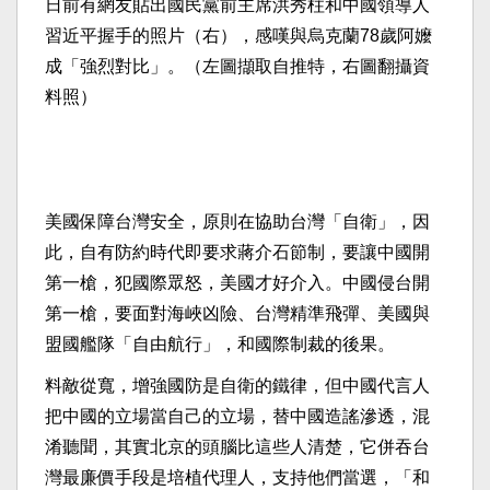
日前有網友貼出國民黨前主席洪秀柱和中國領導人
習近平握手的照片（右），感嘆與烏克蘭78歲阿嬤
成「強烈對比」。（左圖擷取自推特，右圖翻攝資
料照）
美國保障台灣安全，原則在協助台灣「自衛」，因
此，自有防約時代即要求蔣介石節制，要讓中國開
第一槍，犯國際眾怒，美國才好介入。中國侵台開
第一槍，要面對海峽凶險、台灣精準飛彈、美國與
盟國艦隊「自由航行」，和國際制裁的後果。
料敵從寬，增強國防是自衛的鐵律，但中國代言人
把中國的立場當自己的立場，替中國造謠滲透，混
淆聽聞，其實北京的頭腦比這些人清楚，它併吞台
灣最廉價手段是培植代理人，支持他們當選，「和