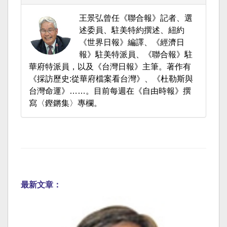
王景弘曾任《聯合報》記者、選
述委員、駐美特約撰述、紐約
《世界日報》編譯、《經濟日
報》駐美特派員、《聯合報》駐
華府特派員，以及《台灣日報》主筆。著作有
《採訪歷史:從華府檔案看台灣》、《杜勒斯與
台灣命運》……。目前每週在《自由時報》撰
寫〈鏗鏘集〉專欄。
最新文章：