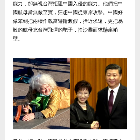
能力，卻無視台灣拒阻中國入侵的能力。他們把中
國航母當無敵至寶，狂想中國從東岸攻擊。中國好
像笨到把兩棲作戰當遊輪渡假，捨近求遠，更把易
毀的航母充台灣飛彈的靶子，捨沙灘而求懸崖峭
壁。