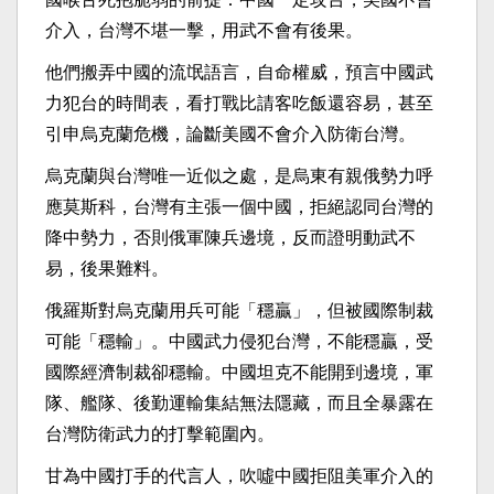
介入，台灣不堪一擊，用武不會有後果。
他們搬弄中國的流氓語言，自命權威，預言中國武
力犯台的時間表，看打戰比請客吃飯還容易，甚至
引申烏克蘭危機，論斷美國不會介入防衛台灣。
烏克蘭與台灣唯一近似之處，是烏東有親俄勢力呼
應莫斯科，台灣有主張一個中國，拒絕認同台灣的
降中勢力，否則俄軍陳兵邊境，反而證明動武不
易，後果難料。
俄羅斯對烏克蘭用兵可能「穩贏」，但被國際制裁
可能「穩輸」。中國武力侵犯台灣，不能穩贏，受
國際經濟制裁卻穩輸。中國坦克不能開到邊境，軍
隊、艦隊、後勤運輸集結無法隱藏，而且全暴露在
台灣防衛武力的打擊範圍內。
甘為中國打手的代言人，吹噓中國拒阻美軍介入的