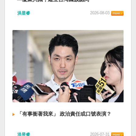
洪昱睿
2026-08-03
「有事衝著我來」 政治責任或口號表演？
洪昱睿
2026-07-31