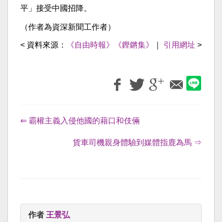
平」接受中國招降。
（作者為資深新聞工作者）
< 資料來源：
《自由時報》《鏗鏘集》
｜
引用網址
>
⇐ 霸權主義入侵他國的藉口和伎倆
貨車司機親身體驗到媒體指鹿為馬 ⇒
作者
王景弘