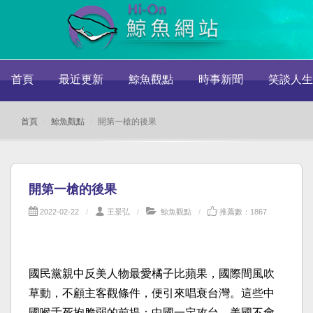
首頁
最近更新
鯨魚觀點
時事新聞
笑談人生
首頁
鯨魚觀點
開第一槍的後果
開第一槍的後果
2022-02-22
王景弘
鯨魚觀點
推薦數：1867
國民黨親中反美人物最愛橘子比蘋果，國際間風吹
草動，不顧主客觀條件，便引來唱衰台灣。這些中
國喉舌死抱脆弱的前提：中國一定攻台，美國不會