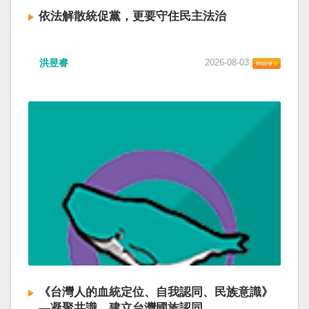
依法解散統促黨，更要守住民主法治
洪昱睿
2026-08-03
《台灣人的血統定位、自我認同、民族意識》
—凝聚共識，建立台灣國族認同