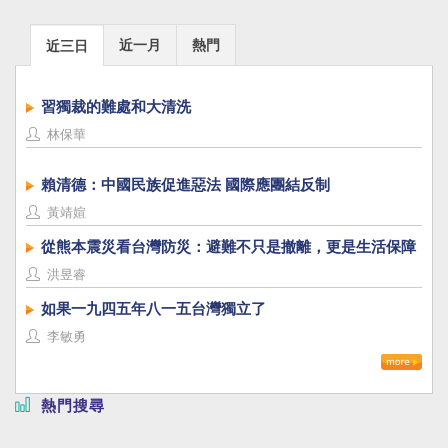
近一月
熱門
近三日
習獨裁的難處和大清洗
林保華
賴清德：中國民族促進惡法 國際應團結反制
黃靖媗
從熊本震災看台灣防災：避難不只是撤離，更是生活保障
洪昱睿
如果一九四五年八一五台灣獨立了
李敏勇
熱門搜尋