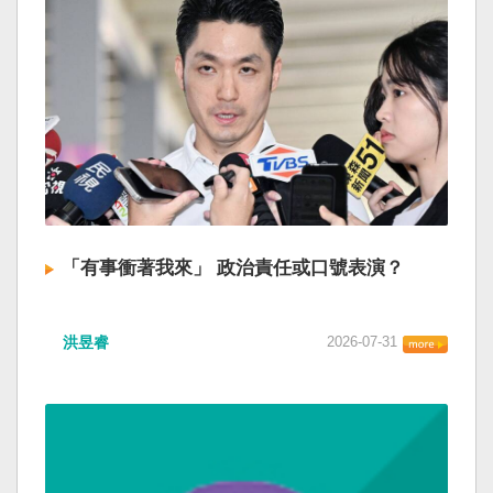
「有事衝著我來」 政治責任或口號表演？
洪昱睿
2026-07-31