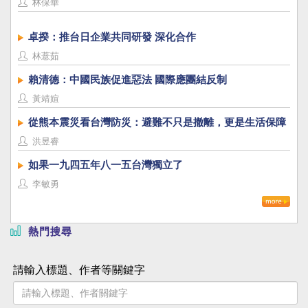
林保華
卓揆：推台日企業共同研發 深化合作
林薏茹
賴清德：中國民族促進惡法 國際應團結反制
黃靖媗
從熊本震災看台灣防災：避難不只是撤離，更是生活保障
洪昱睿
如果一九四五年八一五台灣獨立了
李敏勇
熱門搜尋
請輸入標題、作者等關鍵字