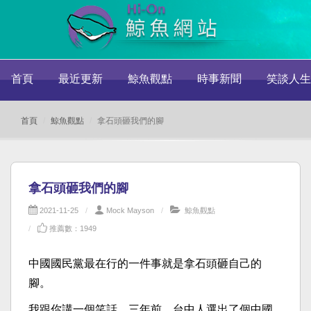
首頁
最近更新
鯨魚觀點
時事新聞
笑談人生
首頁
鯨魚觀點
拿石頭砸我們的腳​
拿石頭砸我們的腳​
2021-11-25
Mock Mayson
鯨魚觀點
推薦數：1949
中國國民黨最在行的一件事就是拿石頭砸自己的
腳。​
​我跟你講一個笑話。三年前，台中人選出了個中國