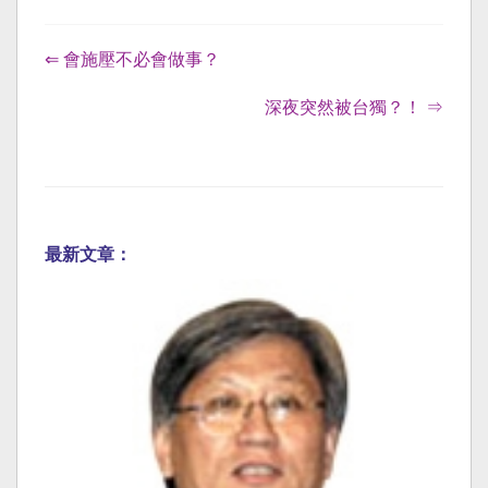
⇐ 會施壓不必會做事？
深夜突然被台獨？！ ⇒
最新文章：