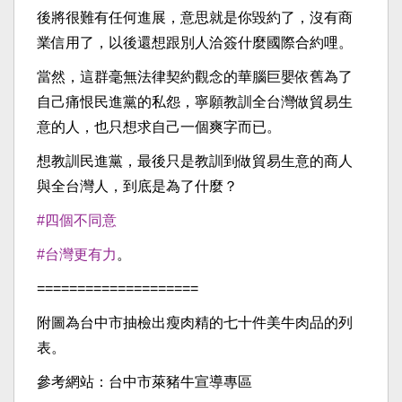
後將很難有任何進展，意思就是你毀約了，沒有商
業信用了，以後還想跟別人洽簽什麼國際合約哩。​
​當然，這群毫無法律契約觀念的華腦巨嬰依舊為了
自己痛恨民進黨的私怨，寧願教訓全台灣做貿易生
意的人，也只想求自己一個爽字而已。​
​想教訓民進黨，最後只是教訓到做貿易生意的商人
與全台灣人，到底是為了什麼？​
#四個不同意
#台灣更有力
。​
​====================​
附圖為台中市抽檢出瘦肉精的七十件美牛肉品的列
表。​
參考網站：台中市萊豬牛宣導專區​