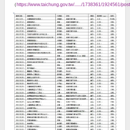
（
https://www.taichung.gov.tw/....../1738361/1924561/post