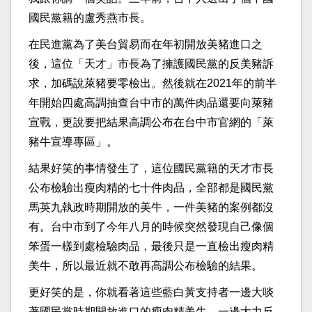
國民黨籍的盧秀燕市長。​
​在民進黨為了美台貿易而在年初開放美豬進口之
後，這位「天才」市長為了擁護國民黨的反美豬訴
求，加碼說萊豬要零檢出。然後就在2021年的前半
年開始四處高調抽查台中市的萬件肉品還要向萊豬
宣戰，更說要把結果高調公布在台中市官網的「萊
豬牛宣導專區」。​
​結果好笑的事情發生了，這位國民黨籍的天才市長
公布檢驗出瘦肉精的七十件肉品，全部都是國民黨
馬英九執政時期開放的美牛，一件美豬的案例都沒
有。台中市到了今年八月的時候突然發現自己像個
笨蛋一樣到處檢驗肉品，最後只是一直檢出瘦肉精
美牛，所以最近就不敢再高調公布檢驗的結果。​
​更好笑的是，你就看著這些藍白黃支持者一邊大啖
著國民黨時期開放進口的瘦肉精美牛，一邊大力反