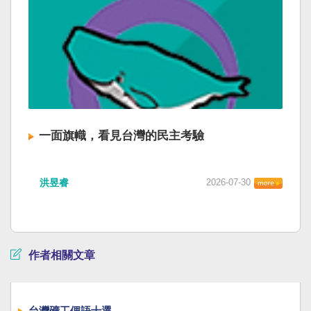
一面旗幟，看見台灣的民主考驗
洪昱睿
2026-07-30
作者相關文章
台灣礦工俚語十選