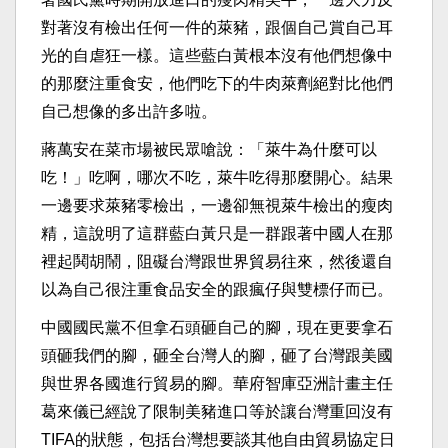
對著沒有檢出任何一件的萊豬，跟個自己賞自己耳
光的自虐狂一樣。這些藍白黃根本沒有他們想像中
的那麼注重食安，他們吃下的牛肉萊劑絕對比他們
自己想像的多出許多啦。​
​蔣萬安在菜市場被民眾嗆說：「萊牛為什麼可以
吃！」吃啊，哪次不吃，萊牛吃得那麼開心。結果
一邊要求萊豬零檢出，一邊卻無視萊牛檢出的瘦肉
精，這說明了這群藍白黃只是一群跟著中國人在那
裡起鬨胡鬧，阻礙台灣跟世界貿易往來，然後還自
以為自己很注重食品安全的跟瘋仔與雙標仔而已。​
​中國國民黨不但拿石頭砸自己的腳，現在更要拿石
頭砸我們的腳，砸全台灣人的腳，砸了台灣跟美國
與世界各國進行貿易的腳。華府智庫亞洲計畫主任
葛來儀已經說了限制美豬進口等於讓台灣重回沒有
TIFA的狀態，包括台灣想要談其他自由貿易協定日