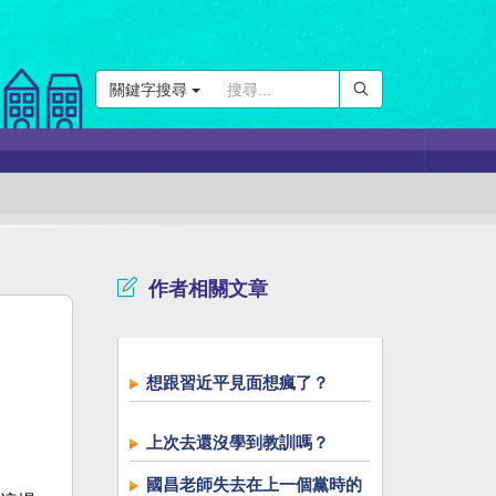
關鍵字搜尋
作者相關文章
想跟習近平見面想瘋了？
上次去還沒學到教訓嗎？
國昌老師失去在上一個黨時的