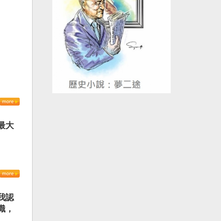
最大
我認
識，