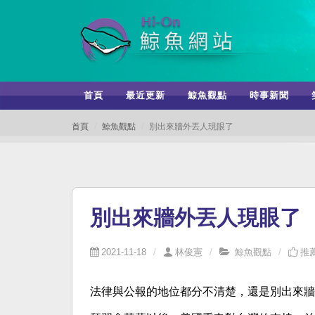
首頁
最近更新
鯨魚觀點
時事新聞
首頁
鯨魚觀點
別出來牆外丟人現眼了
別出來牆外丟人現眼了
2021-11-18
林俊憲
鯨魚觀點
推薦
法律與公報的地位都分不清楚，還是別出來牆