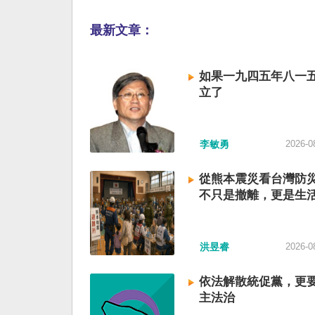
最新文章：
如果一九四五年八一
立了
李敏勇
2026-0
從熊本震災看台灣防
不只是撤離，更是生
洪昱睿
2026-0
依法解散統促黨，更
主法治