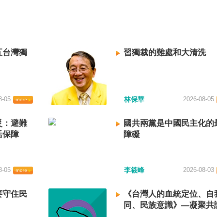
五台灣獨
習獨裁的難處和大清洗
8-05
林保華
2026-08-05
災：避難
國共兩黨是中國民主化的
活保障
障礙
8-05
李筱峰
2026-08-03
要守住民
《台灣人的血統定位、自
同、民族意識》—凝聚共
建立台灣國族認同