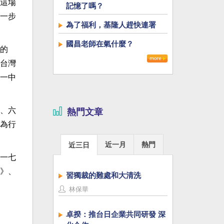
這場
記憶了嗎？
一步
為了福利，基隆人趕快連署
國昌老師在氣什麼？
的
台灣
一中
、六
熱門文章
為行
近一月
熱門
近三日
一七
》、
習獨裁的難處和大清洗
林保華
卓揆：推台日企業共同研發 深