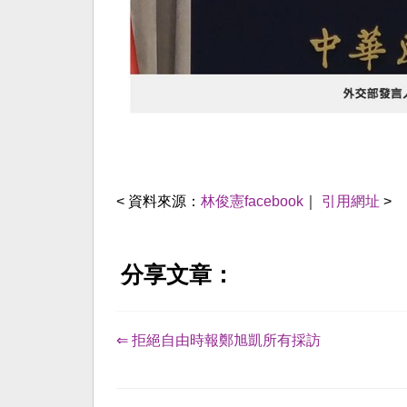
< 資料來源：
林俊憲facebook
｜
引用網址
>
分享文章：
⇐ 拒絕自由時報鄭旭凱所有採訪