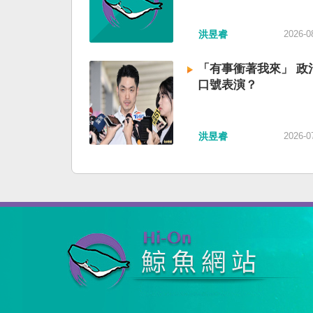
洪昱睿
2026-0
「有事衝著我來」 政
口號表演？
洪昱睿
2026-0