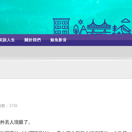
笑談人生
關於我們
鯨魚影音
數：1716
外丟人現眼了。