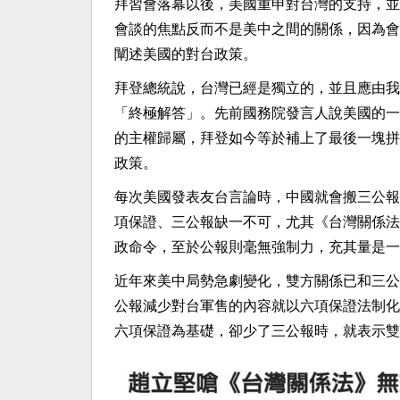
拜習會落幕以後，美國重申對台灣的支持，並
會談的焦點反而不是美中之間的關係，因為會
闡述美國的對台政策。
拜登總統說，台灣已經是獨立的，並且應由我
「終極解答」。先前國務院發言人說美國的一
的主權歸屬，拜登如今等於補上了最後一塊拼
政策。
每次美國發表友台言論時，中國就會搬三公報
項保證、三公報缺一不可，尤其《台灣關係法
政命令，至於公報則毫無強制力，充其量是一
近年來美中局勢急劇變化，雙方關係已和三公
公報減少對台軍售的內容就以六項保證法制化
六項保證為基礎，卻少了三公報時，就表示雙