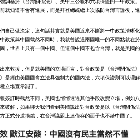
強調基於《台灣關係法》、美中三公報和六項保證的一中政策。
前就知道不會有進展，而是拜登總統繼上次協防台灣言論後，進
們自己做決定，這句話其實就是美國近來不斷將一中政策清晰化
中政策與中國截然不同時，我就曾說過兩國唯一的不同點就在於
圖，世界上只有一個中國、但這個中國不包含台灣，就是美國的
出來救援，但是就美國的立場而言，對台政策是《台灣關係法》
》是經由美國國會立法具強制力的國內法，六項保證則可以理解
種立場宣示罷了。
報簽訂時截然不同，美國也悄悄透過其他手段改變立場，例如八
來破解，如果哪天我們看到美國說出對台政策是以《台灣關係法
方正式分道揚鑣，在台灣議題上連僅存的面子也不給中國了。