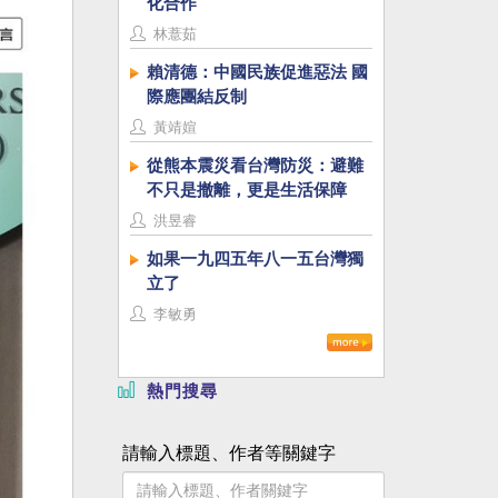
化合作
林薏茹
賴清德：中國民族促進惡法 國
際應團結反制
黃靖媗
從熊本震災看台灣防災：避難
不只是撤離，更是生活保障
洪昱睿
如果一九四五年八一五台灣獨
立了
李敏勇
熱門搜尋
請輸入標題、作者等關鍵字