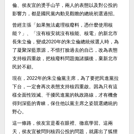
倫、侯友宜的燙手山芋，兩人的表態以及對公投的
影響力，都是國民黨內動見觀瞻的總統初選過招。
曾經主張「如果無法處理核廢料，憑什麼使用核
能？」、「沒有核安就沒有核能、核電」的新北市
長朱立倫，變成2020年的朱立倫總統候選人時，為
了凝聚深藍票源，不惜打臉過去的自己，改為表態
支持核四重啟，把核廢料問題拋諸腦後，棄新北市
民於不顧。
現在，2022年的朱立倫黨主席，為了要把民進黨拉
下台，一定會再次表態支持核四重啟。因為只有這
樣全面性毀滅、干擾民進黨的執政路線，才有機會
得到深藍的青睞，保住他以黨主席之姿競選總統的
野心。
這一條路，侯友宜是看在眼裡、徹底學習。這兩
天，侯友宜被問到核四公投的問題，就露出了狐狸