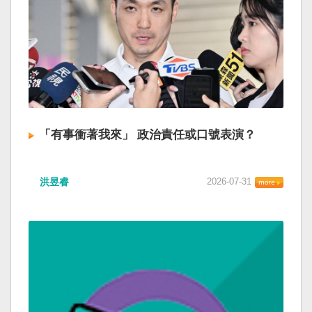
「有事衝著我來」 政治責任或口號表演？
洪昱睿
2026-07-31