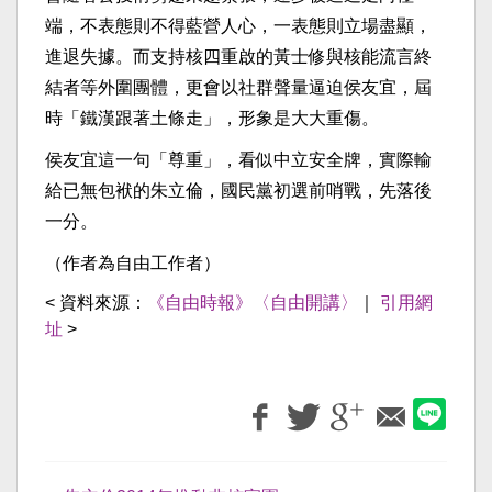
端，不表態則不得藍營人心，一表態則立場盡顯，
進退失據。而支持核四重啟的黃士修與核能流言終
結者等外圍團體，更會以社群聲量逼迫侯友宜，屆
時「鐵漢跟著土條走」，形象是大大重傷。
侯友宜這一句「尊重」，看似中立安全牌，實際輸
給已無包袱的朱立倫，國民黨初選前哨戰，先落後
一分。
（作者為自由工作者）
< 資料來源：
《自由時報》〈自由開講〉
｜
引用網
址
>