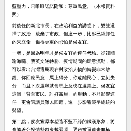
藍壓力，只唯唯諾諾附和：尊重民意。（本報資料
照）
前後任的新北市長，在政治利益的誘惑下，雙雙選
擇了政治，放棄了市政。但這一步，比起已經卸任
的朱立倫，傷得更重的恐怕是侯友宜。
一者，是因為明年才是侯友宜的連任考驗。從韓國
瑜海嘯、蔡英文逆轉勝、疫情期間的民意流動，都
可以看出台灣選民現在對政治人物的轉變非常敏
銳。你回應民意，馬上得分，你遠離民心，立刻失
分，而且下次選舉就會馬上反映在選票上。侯友宜
這個「背棄市民、討好黨員」的舉動，不只影響連
任，更會讓議員難以回應，進一步影響競爭總統的
聲望。
第二點，侯友宜原本塑造不藍不綠的鐵漢形象，將
會隨著公投情勢越來越緊張，逐步被逼迫走向極