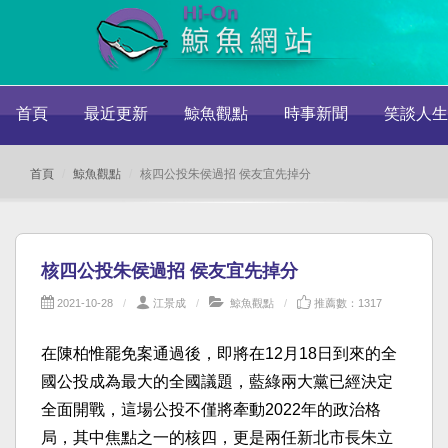
首頁
最近更新
鯨魚觀點
時事新聞
笑談人生
首頁
鯨魚觀點
核四公投朱侯過招 侯友宜先掉分
核四公投朱侯過招 侯友宜先掉分
2021-10-28
江景成
鯨魚觀點
推薦數：1317
在陳柏惟罷免案通過後，即將在12月18日到來的全
國公投成為最大的全國議題，藍綠兩大黨已經決定
全面開戰，這場公投不僅將牽動2022年的政治格
局，其中焦點之一的核四，更是兩任新北市長朱立