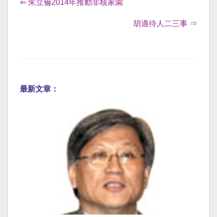
⇐ 朱立倫2014年推動非核家園
胡適待人二三事 ⇒
最新文章：