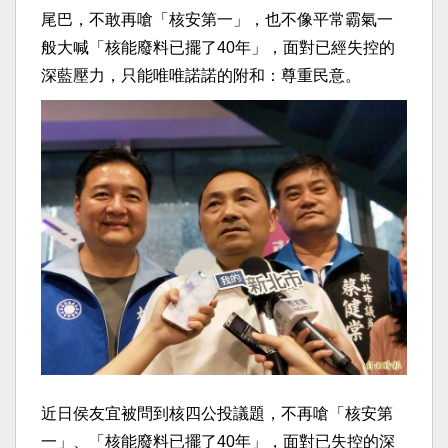
尾巴，不敢再嗆「核安第一」，也不像平常霸氣一
般大喊「核能廢料已擺了40年」，面對已經失控的
深藍壓力，只能唯唯諾諾的附和：尊重民意。
近日侯友宜被問到核四公投議題，不再嗆「核安第
一」、「核能廢料已擺了40年」，面對已失控的深