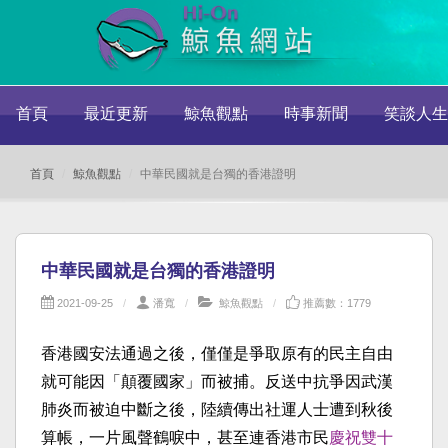
首頁
最近更新
鯨魚觀點
時事新聞
笑談人生
首頁
鯨魚觀點
中華民國就是台獨的香港證明
中華民國就是台獨的香港證明
2021-09-25
潘寬
鯨魚觀點
推薦數：1779
香港國安法通過之後，僅僅是爭取原有的民主自由
就可能因「顛覆國家」而被捕。反送中抗爭因武漢
肺炎而被迫中斷之後，陸續傳出社運人士遭到秋後
算帳，一片風聲鶴唳中，甚至連香港市民
慶祝雙十