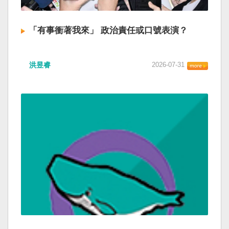
「有事衝著我來」 政治責任或口號表演？
洪昱睿
2026-07-31