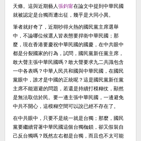
天條。這與近期藝人
張鈞甯
在論文中提到中華民國
就被認定是台獨而遭出征，幾乎是大同小異。
筆者就好奇了，近期吵得火熱的國民黨主席選舉
中，不論哪位候選人皆表態要捍衛中華民國；那
麼，現在香港要慶祝中華民國的國慶，在中共眼中
都是分裂國家的行為，試問，國民黨新任黨主席，
敢大聲主張中華民國嗎？敢大聲要求九二共識包含
一中各表嗎？中華人民共和國與中華民國，在國民
黨眼中，誰才是中國的正統呢？這是國民黨新任黨
主席不能迴避的問題，若還是持續打模糊仗，顯然
是無法取信於民。要一邊主張中華民國，一邊避免
中共不開心，這模糊空間可以說已經不存在了。
在中共眼中，只要不是統一就是台獨；那麼，國民
黨要繼續背著中華民國這個台獨枷鎖，卻又假裝自
己反台獨嗎？既然左右都是台獨，而且也不太可能