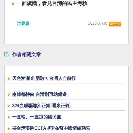
一面旗幟，看見台灣的民主考驗
洪昱睿
2026-07-30
作者相關文章
天色漸漸光 勇敢ㄟ台灣人向前行
南韓都轉向 台灣別再站錯邊
324血腥驅離糾正案 遲來正義
一直輸、一直跪的國民黨
要台灣廢除ECFA 柯P在幫中國情緒勒索