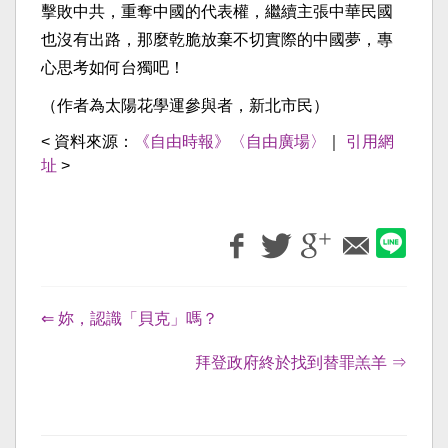
擊敗中共，重奪中國的代表權，繼續主張中華民國
也沒有出路，那麼乾脆放棄不切實際的中國夢，專
心思考如何台獨吧！
（作者為太陽花學運參與者，新北市民）
< 資料來源：
《自由時報》〈自由廣場〉
｜
引用網
址
>
⇐ 妳，認識「貝克」嗎？
拜登政府終於找到替罪羔羊 ⇒