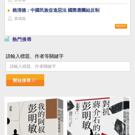
賴清德：中國民族促進惡法 國際應團結反制
黃靖媗
熱門搜尋
請輸入標題、作者等關鍵字
開始搜尋