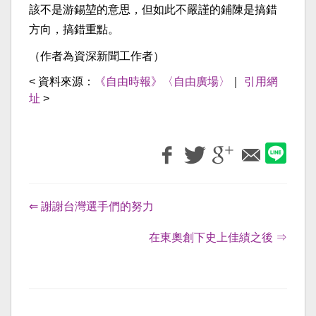
該不是游錫堃的意思，但如此不嚴謹的鋪陳是搞錯
方向，搞錯重點。
（作者為資深新聞工作者）
< 資料來源：
《自由時報》〈自由廣場〉
｜
引用網
址
>
⇐ 謝謝台灣選手們的努力
在東奧創下史上佳績之後 ⇒