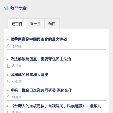
熱門文章
近一月
熱門
近三日
國共兩黨是中國民主化的最大障礙
李筱峰
依法解散統促黨，更要守住民主法治
洪昱睿
習獨裁的難處和大清洗
林保華
卓揆：推台日企業共同研發 深化合作
林薏茹
《台灣人的血統定位、自我認同、民族意識》—凝聚共
識，建立台灣國族認同
洪昱睿