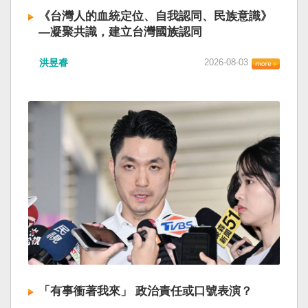
《台灣人的血統定位、自我認同、民族意識》
—凝聚共識，建立台灣國族認同
洪昱睿
2026-08-03
「有事衝著我來」 政治責任或口號表演？