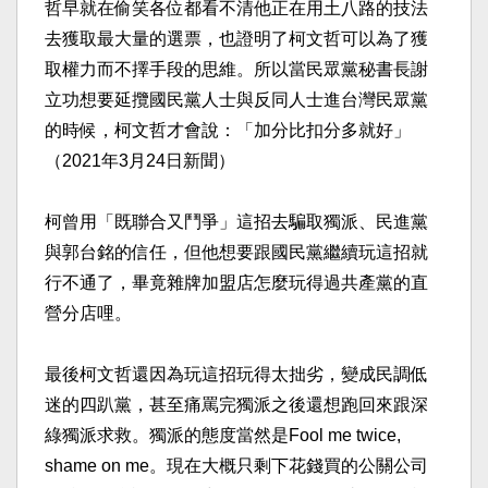
哲早就在偷笑各位都看不清他正在用土八路的技法
去獲取最大量的選票，也證明了柯文哲可以為了獲
取權力而不擇手段的思維。所以當民眾黨秘書長謝
立功想要延攬國民黨人士與反同人士進台灣民眾黨
的時候，柯文哲才會說：「加分比扣分多就好」
（2021年3月24日新聞）​
柯曾用「既聯合又鬥爭」這招去騙取獨派、民進黨
與郭台銘的信任，但他想要跟國民黨繼續玩這招就
行不通了，畢竟雜牌加盟店怎麼玩得過共產黨的直
營分店哩。​
最後柯文哲還因為玩這招玩得太拙劣，變成民調低
迷的四趴黨，甚至痛罵完獨派之後還想跑回來跟深
綠獨派求救。獨派的態度當然是Fool me twice,
shame on me。現在大概只剩下花錢買的公關公司