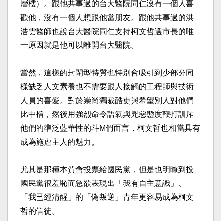
層樓）。跟他共事過的台大醫院同仁沒有一個人喜
歡他，沒有一個人想跟他當朋友。跟他共事過的洪
浩雲醫師也說台大醫院同仁支持柯文哲選市長的唯
一原因就是他可以離開台大醫院。​
當然，這樣的封閉型特質也特別會吸引到少部分同
樣缺乏人文素養也不需要跟人接觸的工程師與技術
人員的喜愛。對於崇尚獨裁酷吏與希望別人對他們
比中指，然後用強烈命令語氣與兇惡態度鞭打訓斥
他們的準泛藍華性的斗M們而言，柯文哲也相當具有
成為施虐主人的魅力。​
尤其是那種本質會投票給國民黨，但是也明瞭到投
國民黨很羞恥而急欲表現出「我有自主意識」、
「我已經清醒」的「偽叛逆」青年更容易成為柯文
哲的信徒。​