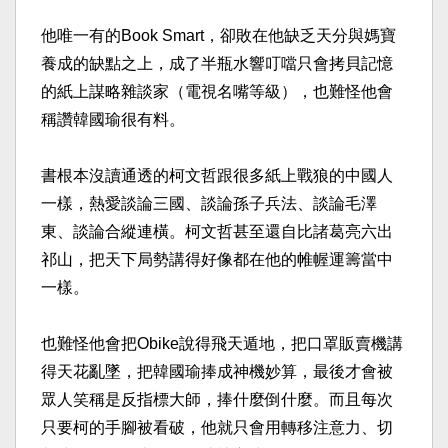
他唯一有的Book Smart，卻敗在他缺乏天分與媽寶
養成的缺點之上，成了半瓶水響叮噹只會拷貝記憶
的紙上謀略雜談家（電視名嘴等級），也難怪他會
稱讚韓國瑜很有料。​
書根本沒讀通透的柯文哲跟很多紙上戰狼的中國人
一樣，熱愛談論三國、談論孫子兵法、談論毛澤
東、談論合縱連橫。柯文哲甚至還自比諸葛亮六出
祁山，把天下局勢講得好像都在他的帷幄運籌當中
一樣。​
也難怪他會把Obike說得飛天遁地，把口罩販賣機講
得天花亂墜，把韓國瑜捧成神機妙算，最後才會被
眾人笑稱是反指標大師，捧什麼倒什麼。而且每次
只要柯的手腳被看破，他就只會用轉移注意力、切