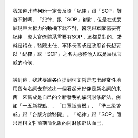
我知道此時柯粉一定會反嗆「紀律」跟「SOP」難
道不對嗎。「紀律」跟「SOP」都對，但是在想要
展現巨大權力的動機下就不對。醫院跟軍隊需要有
紀律，龐大官僚體系需要有SOP，這都是對的。錯
就是錯在，醫院主任、軍隊長官或是政府首長想要
以「紀律」或「SOP」之名去惡整他人或是展現官
威的時候。​
講到這，我就要跟各位提到柯文哲是怎麼經常性地
用舊有名詞去拼裝出一個看起來好像是新名詞的東
西，來當成是自己的全新發明的騙阿財修辭法。例
如「一五新觀點」、「口罩販賣機」、「準三級警
戒」跟「台版方艙醫院」。「紀律」跟「SOP」還
只是柯文哲前期簡化版的阿財修辭法而已。​