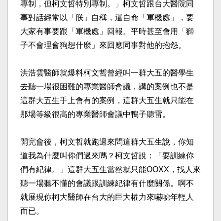
專制，但柯文哲特別專制。」柯文哲跟台大醫院同
事對話經常以「朕」自稱，還自命「軍機處」，要
大家有事要跟「軍機處」回報。平時甚至會用「獅
子不會理會狗想什麼」來回應同事對他的抱怨。​
洪浩雲醫師就爆料柯文哲曾經叫一群大五的醫學生
去聽一場很困難的專業醫師會議，講的案例也不是
這群大五生手上會有的案例，這群大五生就只能在
那場等級很高的專業醫師會議中鴨子聽雷。​
開完會後，柯文哲就跑過來問這群大五生說，你知
道我為什麼叫你們過來嗎？柯文哲說：「要訓練你
們有紀律。」這群大五生當然就只能OOXX，找人來
聽一場聽不懂的會議跟訓練紀律有什麼關係。啊不
就展現你柯大醫師在台大的巨大權力來嚇唬年輕人
而已。​