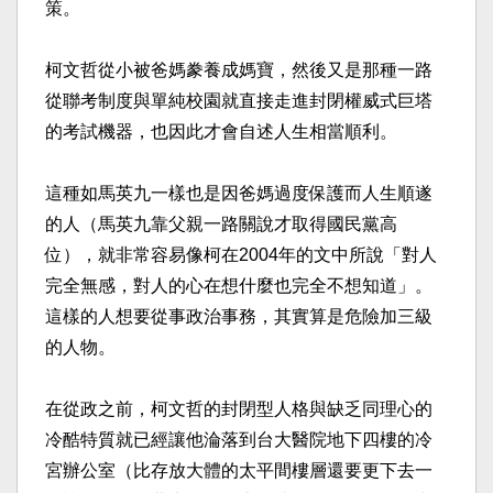
策。​
柯文哲從小被爸媽豢養成媽寶，然後又是那種一路
從聯考制度與單純校園就直接走進封閉權威式巨塔
的考試機器，也因此才會自述人生相當順利。​
這種如馬英九一樣也是因爸媽過度保護而人生順遂
的人（馬英九靠父親一路關說才取得國民黨高
位），就非常容易像柯在2004年的文中所說「對人
完全無感，對人的心在想什麼也完全不想知道」。
這樣的人想要從事政治事務，其實算是危險加三級
的人物。​
在從政之前，柯文哲的封閉型人格與缺乏同理心的
冷酷特質就已經讓他淪落到台大醫院地下四樓的冷
宮辦公室（比存放大體的太平間樓層還要更下去一