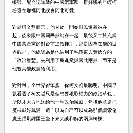
帳號、配合認知戰的中國網軍跟一群好騙的年輕柯
粉還在那裡阿北誤食阿北可愛。​
對於柯文哲而言，他甘於一開始跟民進黨站在一
起，後來跟中國國民黨站在一起，最後又甘於充當
中國共產黨的對台前進指揮所，那是因為在他的世
界觀裡，他總認為是他借用了毛澤東與黃信介的
「政治智慧」去利用了民進黨與國共兩黨，而不是
他被其他政黨給利用。​
對對對，全世界都笨蛋，你柯文哲最聰明。中國早
就看透了柯文哲只是個想要獲取權力的政治草包，
所以才大方地送給他一堆政治魔戒，然後他竟還把
魔戒戴好戴滿，還自以為自己可以成為那個讓索倫
魔王跟剛鐸國王坐下來大談和解的兩岸橋樑。​