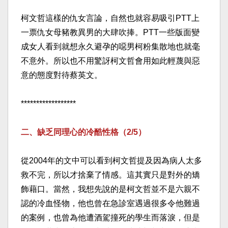
柯文哲這樣的仇女言論，自然也就容易吸引PTT上
一票仇女母豬教異男的大肆吹捧。PTT一些版面變
成女人看到就想永久避孕的噁男柯粉集散地也就毫
不意外。所以也不用驚訝柯文哲會用如此輕蔑與惡
意的態度對待蔡英文。​
******************​
二、缺乏同理心的冷酷性格（2/5）​
從2004年的文中可以看到柯文哲提及因為病人太多
救不完，所以才捨棄了情感。這其實只是對外的矯
飾藉口。當然，我想先說的是柯文哲並不是六親不
認的冷血怪物，他也曾在急診室遇過很多令他難過
的案例，也曾為他遭酒駕撞死的學生而落淚，但是