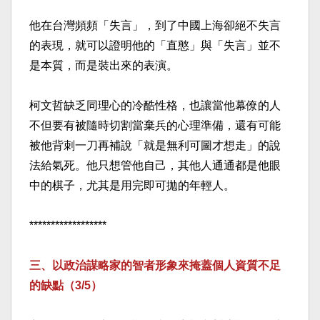
他在台灣頻頻「失言」，到了中國上海卻絕不失言
的表現，就可以證明他的「直憨」與「失言」並不
是本質，而是裝出來的表演。​
柯文哲缺乏同理心的冷酷性格，也讓當他幕僚的人
不但要有被隨時切割當棄兵的心理準備，還有可能
被他背刺一刀再補說「就是無利可圖才想走」的說
法給氣死。他只想管他自己，其他人通通都是他眼
中的棋子，尤其是用完即可拋的年輕人。​
******************​
三、以政治謀略家的智者形象來掩蓋個人資質不足
的缺點（3/5）​