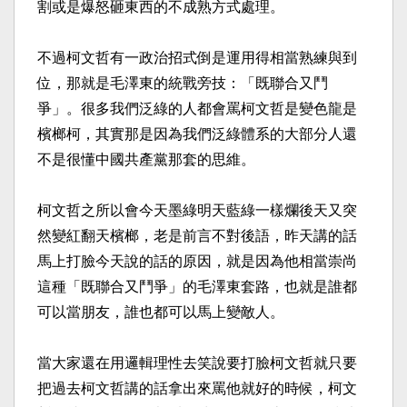
割或是爆怒砸東西的不成熟方式處理。​
不過柯文哲有一政治招式倒是運用得相當熟練與到
位，那就是毛澤東的統戰旁技：「既聯合又鬥
爭」。很多我們泛綠的人都會罵柯文哲是變色龍是
檳榔柯，其實那是因為我們泛綠體系的大部分人還
不是很懂中國共產黨那套的思維。​
柯文哲之所以會今天墨綠明天藍綠一樣爛後天又突
然變紅翻天檳榔，老是前言不對後語，昨天講的話
馬上打臉今天說的話的原因，就是因為他相當崇尚
這種「既聯合又鬥爭」的毛澤東套路，也就是誰都
可以當朋友，誰也都可以馬上變敵人。​
當大家還在用邏輯理性去笑說要打臉柯文哲就只要
把過去柯文哲講的話拿出來罵他就好的時候，柯文