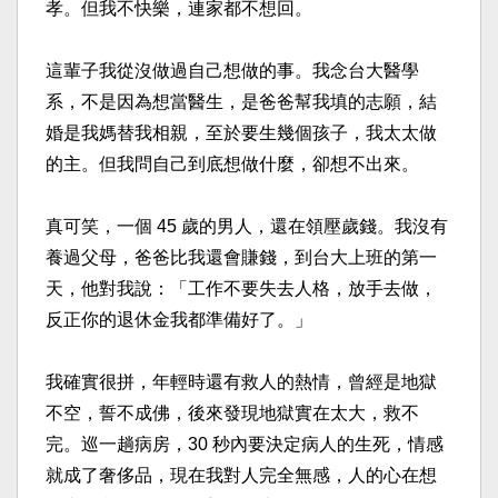
孝。但我不快樂，連家都不想回。 ​
這輩子我從沒做過自己想做的事。我念台大醫學
系，不是因為想當醫生，是爸爸幫我填的志願，結
婚是我媽替我相親，至於要生幾個孩子，我太太做
的主。但我問自己到底想做什麼，卻想不出來。 ​
真可笑，一個 45 歲的男人，還在領壓歲錢。我沒有
養過父母，爸爸比我還會賺錢，到台大上班的第一
天，他對我說：「工作不要失去人格，放手去做，
反正你的退休金我都準備好了。」 ​
我確實很拼，年輕時還有救人的熱情，曾經是地獄
不空，誓不成佛，後來發現地獄實在太大，救不
完。巡一趟病房，30 秒內要決定病人的生死，情感
就成了奢侈品，現在我對人完全無感，人的心在想