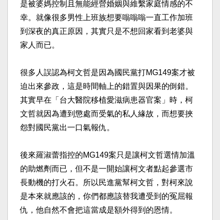
是被婆媽控制且無能經營婚姻與維繫家庭情感的不
幸。就像很多男性上班族想要嗡嗡嗡一直工作加班
到深夜的真正原因，其實只是不想回家看到老婆與
家人而已。​
很多人誤認為柯文哲是因為國民黨打MG149案才被
迫出來參政，這是時間軸上的錯置與因果的倒錯。
其實早在「台大醫院移植愛滋病患器官案」時，柯
文哲就因為遭到懲處而受氣的私人緣故，而想要挾
怨對國民黨出一口氣報仇。​
後來羅淑蕾指控的MG149案只是讓柯文哲選情加溫
的助燃劑而已，但不是一開始讓柯文者點起參選市
長動機的打火石。所以民進黨幫柯文哲，對柯來說
是本來就應該的，你們都應該替我遭受到的冤屈報
仇，他自然不會把這當成是額外得到的恩情。​