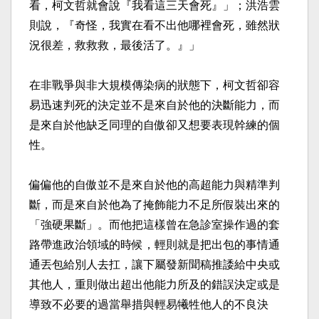
看，柯文哲就會說『我看這三天會死』」；洪浩雲
則說，『奇怪，我實在看不出他哪裡會死，雖然狀
況很差，救救救，最後活了。』」​
在非戰爭與非大規模傳染病的狀態下，柯文哲卻容
易迅速判死的決定並不是來自於他的決斷能力，而
是來自於他缺乏同理的自傲卻又想要表現幹練的個
性。​
偏偏他的自傲並不是來自於他的高超能力與精準判
斷，而是來自於他為了掩飾能力不足所假裝出來的
「強硬果斷」。而他把這樣曾在急診室操作過的套
路帶進政治領域的時候，輕則就是把出包的事情通
通丟包給別人去扛，讓下屬發新聞稿推諉給中央或
其他人，重則做出超出他能力所及的錯誤決定或是
導致不必要的過當舉措與輕易犧牲他人的不良決