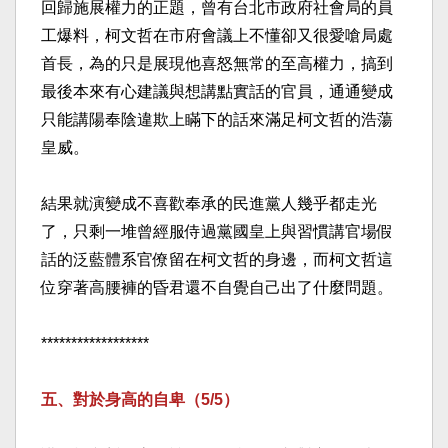
回歸施展權力的正題，曾有台北市政府社會局的員
工爆料，柯文哲在市府會議上不懂卻又很愛嗆局處
首長，為的只是展現他喜怒無常的至高權力，搞到
最後本來有心建議與想講點實話的官員，通通變成
只能講陽奉陰違欺上瞞下的話來滿足柯文哲的浩蕩
皇威。​
結果就演變成不喜歡奉承的民進黨人幾乎都走光
了，只剩一堆曾經服侍過黨國皇上與習慣講官場假
話的泛藍體系官僚留在柯文哲的身邊，而柯文哲這
位穿著高腰褲的昏君還不自覺自己出了什麼問題。​
******************​
五、對於身高的自卑（5/5）​