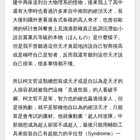
建中再保送到台大物理系的怪物，後來我上了高中
還有大學時也看過許多來自中南部的絕頂天才，長
大後到國外更看過各式各樣的高人奇才，也曾在歐
洲的研討會與餐會上見識過那種真正低調沉潛如小
說后翼棄兵等級的本物（ほんもの）是什麼樣子。
但是我不曾聽過這些天才臭屁地誇說自己智商很高
或是稱呼自己是智者，反而我還常聽到這些天才說
自己很笨，很多事情都不懂。​
所以柯文哲這類總想裝成天才或是自以為是天才的
人很容易就被我們這種「見過世面」的人看破手
腳。柯文哲不是笨，智力也的確也贏過很多人，但
是很抱歉，就不是那種他自以為的絕頂天才，只能
算是會考試的庸材。他就像動畫「超人特攻隊」中
那個想成為超人卻當不成超人，最後只能用輔助工
具來假裝自己有超能力的辛拉登（Syndrome）一