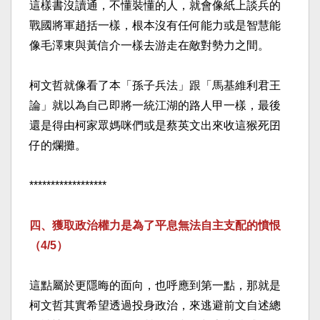
這樣書沒讀通，不懂裝懂的人，就會像紙上談兵的
戰國將軍趙括一樣，根本沒有任何能力或是智慧能
像毛澤東與黃信介一樣去游走在敵對勢力之間。​
柯文哲就像看了本「孫子兵法」跟「馬基維利君王
論」就以為自己即將一統江湖的路人甲一樣，最後
還是得由柯家眾媽咪們或是蔡英文出來收這猴死囝
仔的爛攤。​
******************​
四、獲取政治權力是為了平息無法自主支配的憤恨
（4/5）​
這點屬於更隱晦的面向，也呼應到第一點，那就是
柯文哲其實希望透過投身政治，來逃避前文自述總