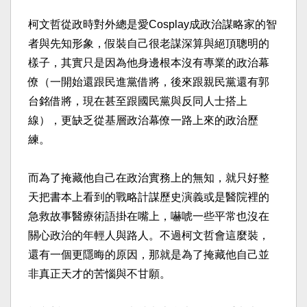
柯文哲從政時對外總是愛Cosplay成政治謀略家的智
者與先知形象，假裝自己很老謀深算與絕頂聰明的
樣子，其實只是因為他身邊根本沒有專業的政治幕
僚（一開始還跟民進黨借將，後來跟親民黨還有郭
台銘借將，現在甚至跟國民黨與反同人士搭上
線），更缺乏從基層政治幕僚一路上來的政治歷
練。​
而為了掩藏他自己在政治實務上的無知，就只好整
天把書本上看到的戰略計謀歷史演義或是醫院裡的
急救故事醫療術語掛在嘴上，嚇唬一些平常也沒在
關心政治的年輕人與路人。不過柯文哲會這麼裝，
還有一個更隱晦的原因，那就是為了掩藏他自己並
非真正天才的苦惱與不甘願。​