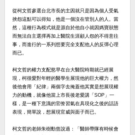
從柯文哲參選台北市長的主因就只是因為個人受氣
挾怨這點可以得知，他是一個沒在管別人的人。當
然，這種行為模式就是源自於他自小就因媽寶狀態
而無法自主選擇再加上醫院生涯顧人怨的不得意往
事，而進行的一系列想要完全支配他人的反彈心理
而已。​
柯文哲的權力支配慾早在台大醫院時期就已經展
現，柯很愛對年輕的醫學生展現他的巨大權力，然
後他會用「紀律」兩個字去掩蓋他其實是想展現權
力的動機，就像他當上市長後老愛講「SOP」一
樣，是一種下意識的官僚習氣在具現化之後的話語
表現，簡單說，想展現官威與面子而已。​
柯文哲的老師朱樹勳曾說過：「醫師帶隊有時候會