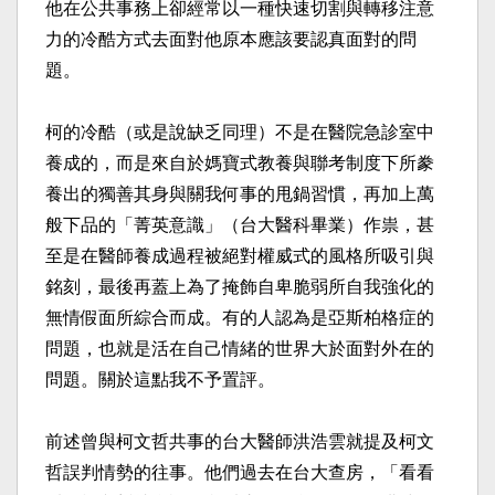
他在公共事務上卻經常以一種快速切割與轉移注意
力的冷酷方式去面對他原本應該要認真面對的問
題。​
柯的冷酷（或是說缺乏同理）不是在醫院急診室中
養成的，而是來自於媽寶式教養與聯考制度下所豢
養出的獨善其身與關我何事的甩鍋習慣，再加上萬
般下品的「菁英意識」（台大醫科畢業）作祟，甚
至是在醫師養成過程被絕對權威式的風格所吸引與
銘刻，最後再蓋上為了掩飾自卑脆弱所自我強化的
無情假面所綜合而成。有的人認為是亞斯柏格症的
問題，也就是活在自己情緒的世界大於面對外在的
問題。關於這點我不予置評。​
前述曾與柯文哲共事的台大醫師洪浩雲就提及柯文
哲誤判情勢的往事。他們過去在台大查房，「看看