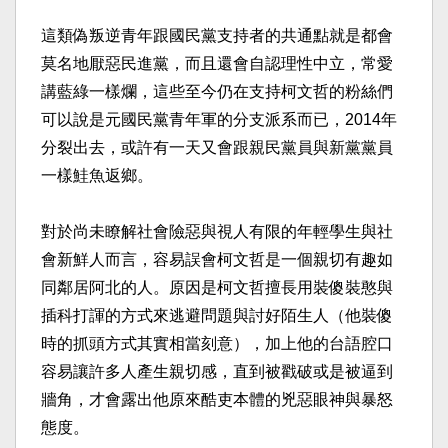
這類偽叛逆青年跟國民黨支持者的共通點就是都會
莫名地厭惡民進黨，而且還會自認理性中立，常愛
講藍綠一樣爛，這些至今仍在支持柯文哲的粉絲們
可以說是元國民黨青年軍的分支派系而已，2014年
分裂出去，或許有一天又會跟親民黨員與新黨黨員
一樣鮭魚返鄉。​
對於尚未瞭解社會險惡與視人有限的年輕學生與社
會新鮮人而言，容易誤會柯文哲是一個親切有趣如
同鄰居阿北的人。原因是柯文哲擅長用裝傻裝憨與
插科打諢的方式來逃避問題與討好陌生人（他裝傻
時的抓頭方式其實相當刻意），加上他的台語腔口
容易讓許多人產生親切感，直到被戳破或是被逼到
牆角，才會露出他原來酷吏本體的兇惡眼神與暴怒
態度。​