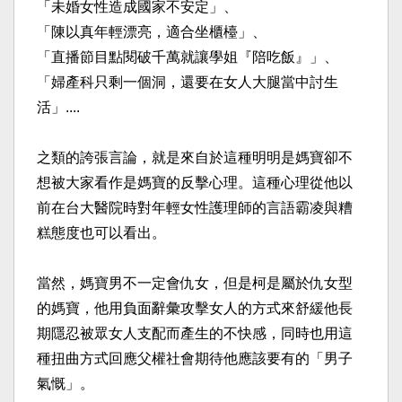
「未婚女性造成國家不安定」、​
「陳以真年輕漂亮，適合坐櫃檯」、​
「直播節目點閱破千萬就讓學姐『陪吃飯』」、​
「婦產科只剩一個洞，還要在女人大腿當中討生
活」....​
之類的誇張言論，就是來自於這種明明是媽寶卻不
想被大家看作是媽寶的反擊心理。這種心理從他以
前在台大醫院時對年輕女性護理師的言語霸凌與糟
糕態度也可以看出。​
當然，媽寶男不一定會仇女，但是柯是屬於仇女型
的媽寶，他用負面辭彙攻擊女人的方式來舒緩他長
期隱忍被眾女人支配而產生的不快感，同時也用這
種扭曲方式回應父權社會期待他應該要有的「男子
氣慨」。​