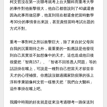
柯文哲沒在第一次聯考就考上台大醫科而重考大學
的事件對他衝擊很大，他自己都曾說到了40歲還會
因為此事而做惡夢，他直到現在都還會把當時數學
考30分的事情拿出來說，甚至責怪當時考試出題的
方式不對。​
重考一事對柯之所以衝擊巨大，除了來自於父母與
自我的沉重期待之外，最重要的一點應該是他發現
到自己其實並不如想像中的天才。這也造成他日後
很愛把「智商157」、「智者不回答愚人問題」等的
話語掛在嘴上，可說是一種對自己想當天才卻並非
天才的心理補償。你應該沒聽過國家防疫隊的張上
淳和李秉穎像柯文哲一樣整天把「我們台大醫科」
這件事掛在嘴上吧。​
我國中時期的好友就是從來沒考過聯考一路保送到