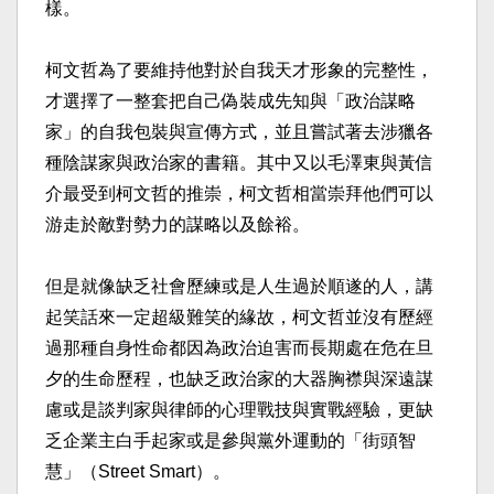
樣。​
柯文哲為了要維持他對於自我天才形象的完整性，
才選擇了一整套把自己偽裝成先知與「政治謀略
家」的自我包裝與宣傳方式，並且嘗試著去涉獵各
種陰謀家與政治家的書籍。其中又以毛澤東與黃信
介最受到柯文哲的推崇，柯文哲相當崇拜他們可以
游走於敵對勢力的謀略以及餘裕。​
但是就像缺乏社會歷練或是人生過於順遂的人，講
起笑話來一定超級難笑的緣故，柯文哲並沒有歷經
過那種自身性命都因為政治迫害而長期處在危在旦
夕的生命歷程，也缺乏政治家的大器胸襟與深遠謀
慮或是談判家與律師的心理戰技與實戰經驗，更缺
乏企業主白手起家或是參與黨外運動的「街頭智
慧」（Street Smart）。​