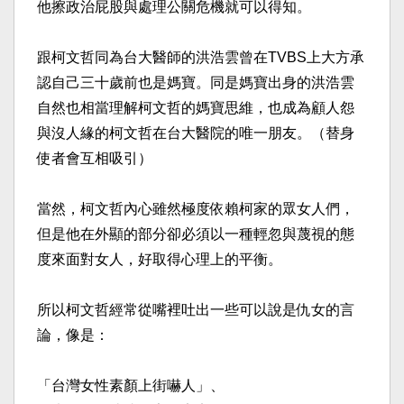
他擦政治屁股與處理公關危機就可以得知。​
跟柯文哲同為台大醫師的洪浩雲曾在TVBS上大方承
認自己三十歲前也是媽寶。同是媽寶出身的洪浩雲
自然也相當理解柯文哲的媽寶思維，也成為顧人怨
與沒人緣的柯文哲在台大醫院的唯一朋友。（替身
使者會互相吸引）​
當然，柯文哲內心雖然極度依賴柯家的眾女人們，
但是他在外顯的部分卻必須以一種輕忽與蔑視的態
度來面對女人，好取得心理上的平衡。​
所以柯文哲經常從嘴裡吐出一些可以說是仇女的言
論，像是：​
「台灣女性素顏上街嚇人」、​