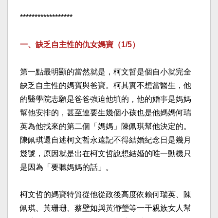
******************​
一、缺乏自主性的仇女媽寶（1/5）​
第一點最明顯的當然就是，柯文哲是個自小就完全
缺乏自主性的媽寶與爸寶。柯其實不想當醫生，他
的醫學院志願是爸爸強迫他填的，他的婚事是媽媽
幫他安排的，甚至連要生幾個小孩也是他媽媽何瑞
英為他找來的第二個「媽媽」陳佩琪幫他決定的。
陳佩琪還自述柯文哲永遠記不得結婚紀念日是幾月
幾號，原因就是出在柯文哲說想結婚的唯一動機只
是因為「要聽媽媽的話」。​
柯文哲的媽寶特質從他從政後高度依賴何瑞英、陳
佩琪、黃珊珊、蔡壁如與黃瀞瑩等一干親族女人幫