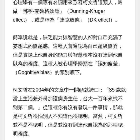
心理學有一個專有名詞用來形容柯文哲這類人，叫
做「鄧寧-克魯格效應」（Dunning-Kruger
effect），或是稱為「達克效應」（DK effect）。​
簡單說就是，缺乏能力與智慧的人卻對自己充滿了
妄想式的優越感。這種人普遍認為自己超級優秀，
但是實際上他自身的能力與智慧根本沒有達到他自
以為的程度。這種人被心理學歸類在「認知偏差」
（Cognitive bias）的類別底下。​
柯文哲在2004年的文章中一開頭就誇口：「35 歲就
當上主治兼外科加護病房主任，台大一百年來找不
到第二個。」從這裡你有沒有發現一件事情，那就
是柯文哲很怕別人不知道他很聰明。當然，柯文哲
並不是不聰明，但是並沒有到達他自認為的那種聰
明程度。​