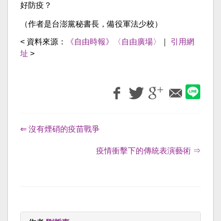
好防疫？
（作者是台澎黨秘書長，備役軍法少校）
< 資料來源：
《自由時報》〈自由廣場〉
｜
引用網
址
>
⇐ 沒有煙硝的疫苗戰爭
疫情衝擊下的傳統表演藝術 ⇒