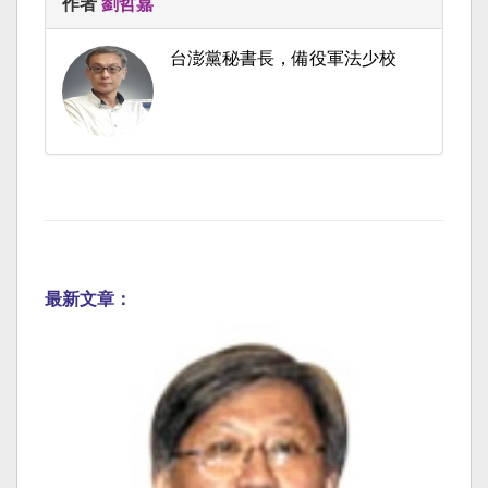
作者
劉哲嘉
台澎黨秘書長，備役軍法少校
最新文章：