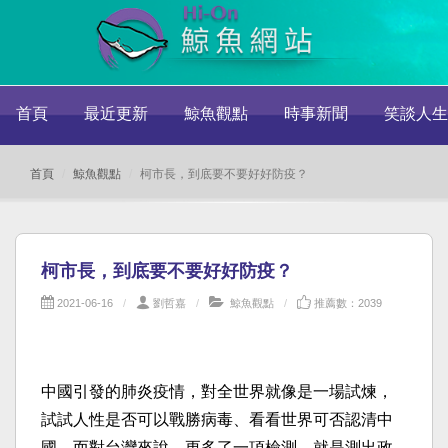
首頁
最近更新
鯨魚觀點
時事新聞
笑談人生
首頁
鯨魚觀點
柯市長，到底要不要好好防疫？
柯市長，到底要不要好好防疫？
2021-06-16
劉哲嘉
鯨魚觀點
推薦數：2039
中國引發的肺炎疫情，對全世界就像是一場試煉，
試試人性是否可以戰勝病毒、看看世界可否認清中
國。而對台灣來說，更多了一項檢測，就是測出政