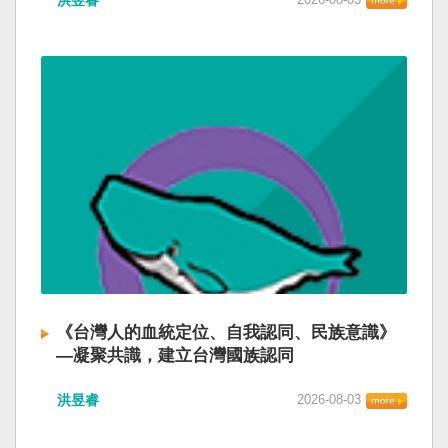
洪昱睿
《台灣人的血統定位、自我認同、民族意識》
—凝聚共識，建立台灣國族認同
洪昱睿
2026-08-03