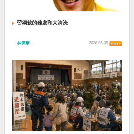
習獨裁的難處和大清洗
林保華
2026-08-05