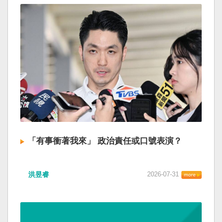
「有事衝著我來」 政治責任或口號表演？
洪昱睿
2026-07-31