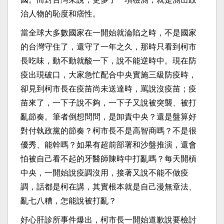
治人物的恥度和痞性。
當全球大多數國家在一開始就淪陷之時，不是國家
的台灣守住了，還守了一年之久，那時只看到柯市
長吃味，動不動就酸一下，說不能逆時中。現在防
疫出現破口，大家急忙配合中央實施三級防疫時，
卻見到柯市長在疫苗尚未送達時，罵說沒疫苗；疫
苗來了，一下子說不夠，一下子又說被突襲、被打
亂節奏。筆者倒想問問，是卸責中央？還是盤算好
對付執政黨的節奏？柯市長不是高智商嗎？不是很
優秀、能幹嗎？如果有超前部署和沙盤推演，還會
怕被自己看不起的牙醫師陳時中打亂嗎？每天開槓
中央，一開始說疫調沒用，接著又說不能不做疫
調，話都是柯在講，其實根本就是自己漫無章法、
亂七八糟，怎能說被打亂？
好心肝診所事件爆出，柯市長一開始道歉說要檢討