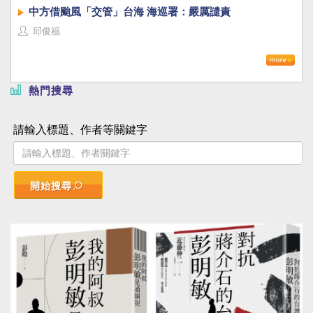
中方借颱風「交管」台海 海巡署：嚴厲譴責
邱俊福
熱門搜尋
請輸入標題、作者等關鍵字
開始搜尋