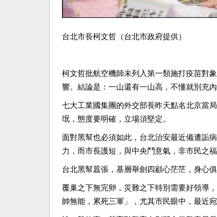
台北市長柯文哲（台北市政府提供）
柯文哲批航空機師未列入第一類施打疫苗對象
響。結論是：一山還有一山高，不懂就別充內
七大工業國集團的外交部長昨天點名北京當局
氓，態度要明確，立場須堅定。
面對黑幫也必須如此，台北治安最近備遭詬病
力，而市長護短，與中央鬥意氣，非市民之福
台北黑幫囂張，基層舉劍四顧心茫茫，身心俱
覆巢之下無完卵，災難之下特別需要好領導，
帥無能，累死三軍」，尤其市民眼中，最近宛