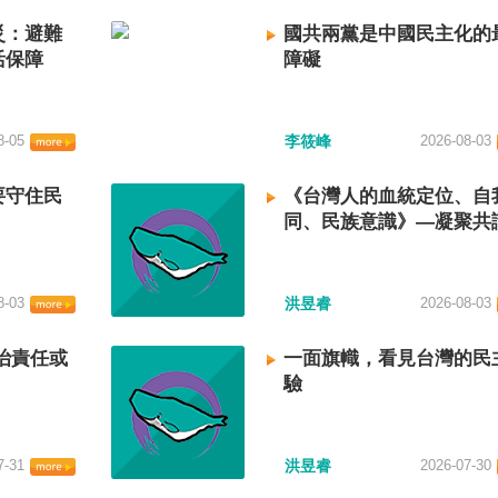
災：避難
國共兩黨是中國民主化的
活保障
障礙
8-05
李筱峰
2026-08-03
要守住民
《台灣人的血統定位、自
同、民族意識》—凝聚共
建立台灣國族認同
8-03
洪昱睿
2026-08-03
治責任或
一面旗幟，看見台灣的民
驗
7-31
洪昱睿
2026-07-30