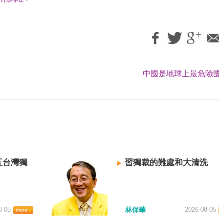
中國是地球上最危險國
五台灣獨
習獨裁的難處和大清洗
8-05
林保華
2026-08-05