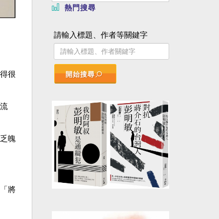
熱門搜尋
請輸入標題、作者等關鍵字
得很
開始搜尋
流
乏魄
「將