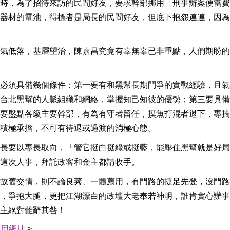
時，為了招待來訪的民間好友，要求幹部挪用「刑事辦案便當費
器材的電池，得標者是局長的民間好友，但底下抱怨連連，因為
氣低落，基層望治，陳嘉昌究竟有辜無辜已非重點，人們期盼的
必須具備幾個條件：第一要有和黑幫長期鬥爭的實戰經驗，且氣
台北黑幫的人脈組織和網絡，掌握知己知彼的優勢；第三要具備
要盤點各級主要幹部，有為有守者留任，摸魚打混者退下，專搞
積極承擔，不可有待退或過渡的消極心態。
長要以專長取向，「管它挺白挺綠或挺藍，能壓住黑幫就是好局
這次人事，拜託政客和金主都請收手。
故舊交情，則不論良莠、一體薦用，有門路的捷足先登，沒門路
，爭抱大腿，更把江湖漂白的政壇大老奉若神明，誰肯實心辦事
主絕對難辭其咎！
引用網址
>