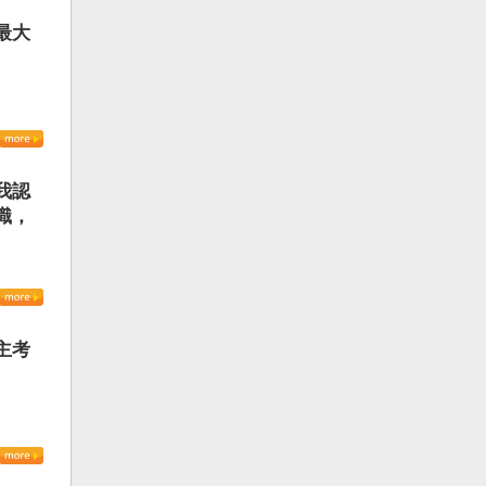
最大
我認
識，
主考