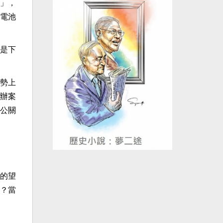
」，
電池
是下
勢上
辦案
公關
的望
？當