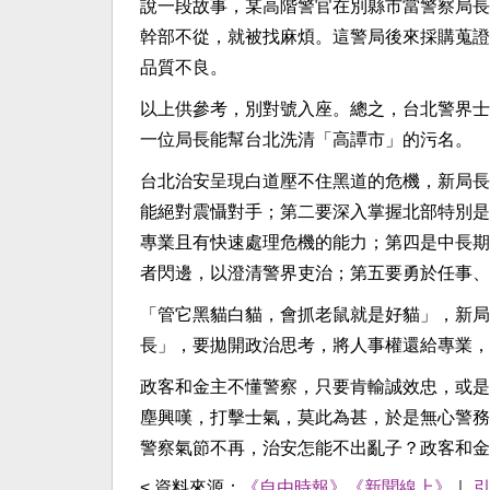
說一段故事，某高階警官在別縣市當警察局長
幹部不從，就被找麻煩。這警局後來採購蒐證
品質不良。
以上供參考，別對號入座。總之，台北警界士
一位局長能幫台北洗清「高譚市」的污名。
台北治安呈現白道壓不住黑道的危機，新局長
能絕對震懾對手；第二要深入掌握北部特別是
專業且有快速處理危機的能力；第四是中長期
者閃邊，以澄清警界吏治；第五要勇於任事、
「管它黑貓白貓，會抓老鼠就是好貓」，新局
長」，要拋開政治思考，將人事權還給專業，
政客和金主不懂警察，只要肯輸誠效忠，或是
塵興嘆，打擊士氣，莫此為甚，於是無心警務
警察氣節不再，治安怎能不出亂子？政客和金
< 資料來源：
《自由時報》《新聞線上》
｜