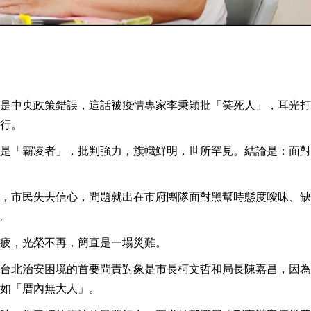
是中央政策錯誤，這話被疫情專家李秉穎批「笑死人」，耳光打
行。
是「霸凌者」，批判強力，旗幟鮮明，世所罕見。結論是：面對
，市民失去信心，問題就出在市府團隊面對黑幫時態度曖昧、缺
。
疲，光榮不再，簡直是一場災難。
台北治安困境的首要問責對象是市長柯文哲和局長陳嘉昌，因為
如「厝內無大人」。