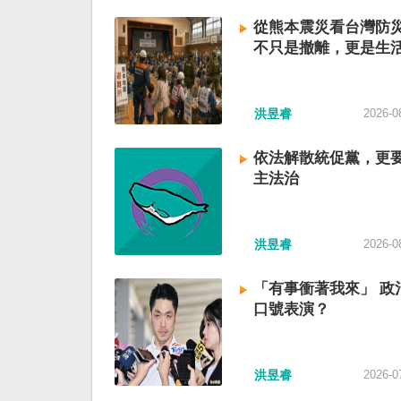
從熊本震災看台灣防
不只是撤離，更是生
洪昱睿
2026-0
依法解散統促黨，更
主法治
洪昱睿
2026-0
「有事衝著我來」 政
口號表演？
洪昱睿
2026-0