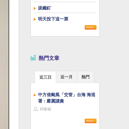
拔鐵釘
明天投下這一票
熱門文章
近一月
熱門
近三日
中方借颱風「交管」台海 海巡
署：嚴厲譴責
邱俊福