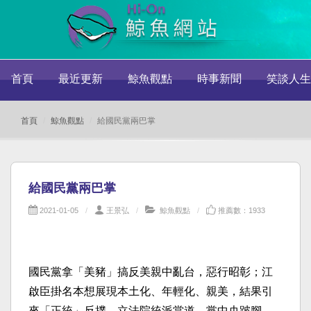
首頁
最近更新
鯨魚觀點
時事新聞
笑談人生
首頁
鯨魚觀點
給國民黨兩巴掌
給國民黨兩巴掌
2021-01-05
王景弘
鯨魚觀點
推薦數：1933
國民黨拿「美豬」搞反美親中亂台，惡行昭彰；江
啟臣掛名本想展現本土化、年輕化、親美，結果引
來「正統」反撲，立法院統派當道，黨中央跛腳，