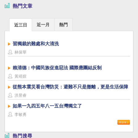
熱門文章
近一月
熱門
近三日
習獨裁的難處和大清洗
林保華
賴清德：中國民族促進惡法 國際應團結反制
黃靖媗
從熊本震災看台灣防災：避難不只是撤離，更是生活保障
洪昱睿
如果一九四五年八一五台灣獨立了
李敏勇
熱門搜尋