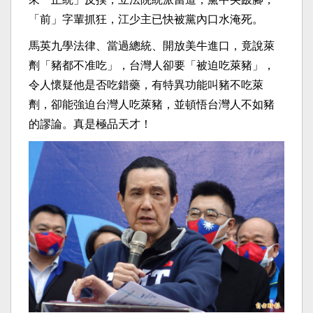
「前」字輩抓狂，江少主已快被黨內口水淹死。
馬英九學法律、當過總統、開放美牛進口，竟說萊
劑「豬都不准吃」，台灣人卻要「被迫吃萊豬」，
令人懷疑他是否吃錯藥，有特異功能叫豬不吃萊
劑，卻能強迫台灣人吃萊豬，並頓悟台灣人不如豬
的謬論。真是極品天才！