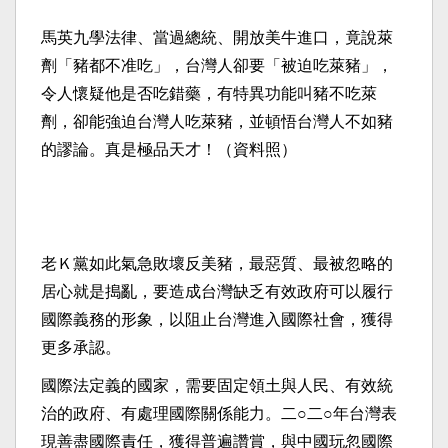
馬英九學法律、當過總統、開放美牛進口，竟說萊
劑「豬都不准吃」，台灣人卻要「被迫吃萊豬」，
令人懷疑他是否吃錯藥，有特異功能叫豬不吃萊
劑，卻能強迫台灣人吃萊豬，並頓悟台灣人不如豬
的謬論。真是極品天才！（資料照）
老Ｋ黨如此氣急敗壞反美豬，最惡質、最被忽略的
居心就是搗亂，要造成台灣缺乏有效政府可以履行
國際義務的形象，以阻止台灣進入國際社會，獲得
更多承認。
國際法定義的國家，需要固定領土與人民、有效統
治的政府、有處理國際關係能力。二○二○年台灣表
現善盡國際責任，獲得普遍讚賞，與中國玩忽國際