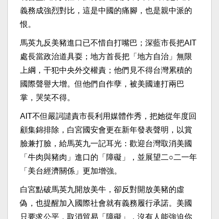
義務成強烈對比，這是中國的痛腳，也是親中派的
恨。
馬英九反美豬進口已不惜自打嘴巴；深藍市長把AIT
處長當政治道具耍；地方首長把「地方自治」無限
上綱，干犯中央外交權責；他們見不得台灣累積的
國際聲譽大增。但他們自作孽，被美國連打兩巴
掌，哭笑不得。
AIT不但嚴詞譴責市長利用媒體作秀，把她從年度回
顧集錦排除，白宮國安會更在新年發表聲明，以賞
臉兼打臉，給馬英九一記耳光：歡迎台灣取消美國
「牛肉與豬肉」進口的「障礙」，並展望二○二一年
「美台經濟關係」更加增強。
白宮點破馬英九開放美牛，卻反對開放美豬的虛
偽，也提醒加入國際社會就有義務履行承諾。美國
只要求公平，取消貿易「障礙」，沒有人能強迫你