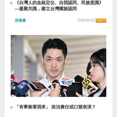
《台灣人的血統定位、自我認同、民族意識》
—凝聚共識，建立台灣國族認同
洪昱睿
2026-08-03
「有事衝著我來」 政治責任或口號表演？