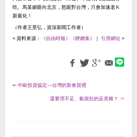
吃。馬某媚眼向北京，怒眼對台灣，只會加速老Ｋ
新黨化！
（作者王景弘，資深新聞工作者）
< 資料來源：
《自由時報》《鏗鏘集》
｜
引用網址
>
⇐ 中歐投資協定—台灣的新春賀禮
還要理不足、氣很壯的反美豬？ ⇒