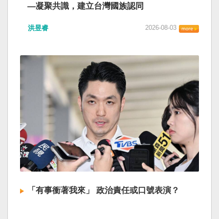
—凝聚共識，建立台灣國族認同
洪昱睿
2026-08-03
「有事衝著我來」 政治責任或口號表演？