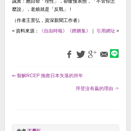
誠實：她自命「理性」，卻傲慢表態，「不管你怎
麼說」，老娘就是「反戰」！
（作者王景弘，資深新聞工作者）
< 資料來源：
《自由時報》《鏗鏘集》
｜
引用網址
>
⇐ 裂解RCEP 挽救日本失落的卅年
拜登沒有贏的理由 ⇒