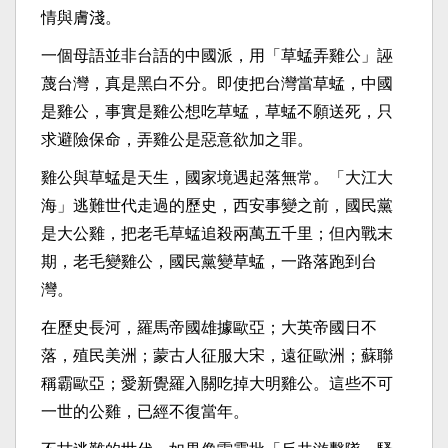
情與膚淺。
一個母語並非台語的中國派，用「草蜢弄雞公」誣
蔑台灣，真是黑白不分。即使把台灣當草蜢，中國
是雞公，事實是雞公想吃草蜢，草蜢不願送死，只
求避險保命，弄雞公是惡意欲加之罪。
雞公與草蜢是天生，國家境遇起落無常。「大江大
海」逃難世代走過的歷史，西安事變之前，國民黨
是大公雞，把老毛草蜢追殺兩萬五千里；但內戰末
期，老毛變雞公，國民黨變草蜢，一路落跑到台
灣。
在歷史長河，羅馬帝國雄據歐亞；大英帝國日不
落，殖民美洲；蒙古人征服大宋，遠征歐洲；蘇聯
稱霸歐亞；愛新覺羅入關吃掉大明雞公。這些不可
一世的公雞，已經不復當年。