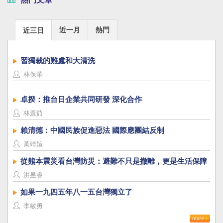
近一月
熱門
近三日
習獨裁的難處和大清洗
林保華
卓揆：推台日企業共同研發 深化合作
林薏茹
賴清德：中國民族促進惡法 國際應團結反制
黃靖媗
從熊本震災看台灣防災：避難不只是撤離，更是生活保障
洪昱睿
如果一九四五年八一五台灣獨立了
李敏勇