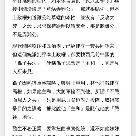
不甘逃難的世代，如果像雷震批「反共游擊隊」騷
擾中國沿海是「草蜢弄雞公」，那就很貼切，但本
土政權知道雞公吃草蜢的本性，並沒有「反攻大
陸」之念，只求保持距離以策安全，那是躲雞公，
不是弄雞公。
現代國際秩序和政治學，已經建立一套共同語言，
但這個統派批評本土政權，卻要找西元前中國的
「孫子兵法」，硬稱孫子思想是「主和」，真是見
人所未見。
孫子因熟諳軍事謀略，獲吳王重用，替他征戰建立
霸權；如果他主和，大將軍輪不到他。所謂「不戰
而屈人之兵」，只是用武力脅迫對方投降，取得戰
爭目的之謀略，據此說他「主和」是貶低他的「戰
神」地位。
醫生不務正業，要靠扭曲事實促統，還不如他妹妹