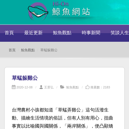
首頁
最近更新
鯨魚觀點
時事新聞
笑談人生
首頁
鯨魚觀點
草蜢躲雞公
草蜢躲雞公
2020-12-08
王景弘
鯨魚觀點
推薦數：2183
台灣農村小孩都知道「草蜢弄雞公」這句活潑生
動、描繪生活情境的俗話，但有人別有用心，扭曲
事實以比喻國與國關係，「兩岸關係」，便凸顯矯