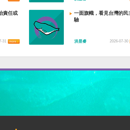
治責任或
一面旗幟，看見台灣的民
驗
7-31
洪昱睿
2026-07-30