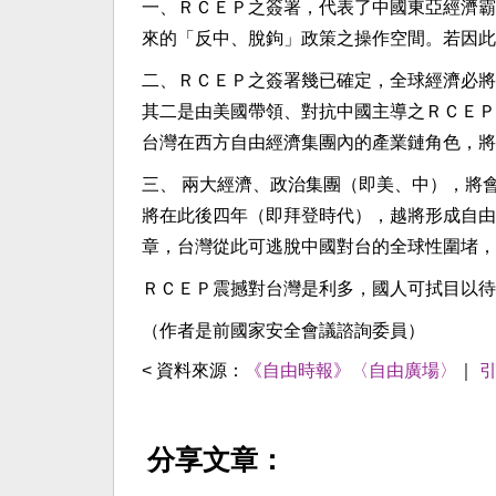
一、ＲＣＥＰ之簽署，代表了中國東亞經濟霸
來的「反中、脫鉤」政策之操作空間。若因此
二、ＲＣＥＰ之簽署幾已確定，全球經濟必將
其二是由美國帶領、對抗中國主導之ＲＣＥＰ
台灣在西方自由經濟集團內的產業鏈角色，將
三、 兩大經濟、政治集團（即美、中），將
將在此後四年（即拜登時代），越將形成自由
章，台灣從此可逃脫中國對台的全球性圍堵，
ＲＣＥＰ震撼對台灣是利多，國人可拭目以待
（作者是前國家安全會議諮詢委員）
< 資料來源：
《自由時報》〈自由廣場〉
｜
分享文章：