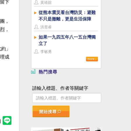
留下
黃靖媗
從熊本震災看台灣防災：避難
不只是撤離，更是生活保障
團，
洪昱睿
烈，
如果一九四五年八一五台灣獨
立了
北約」
李敏勇
理成
熱門搜尋
請輸入標題、作者等關鍵字
開始搜尋