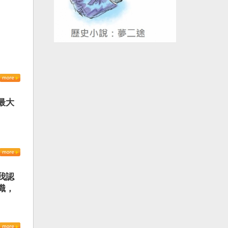
最大
我認
識，