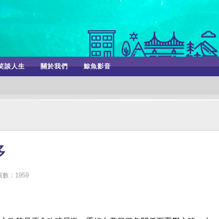
笑談人生
關於我們
鯨魚影音
多
數：1959