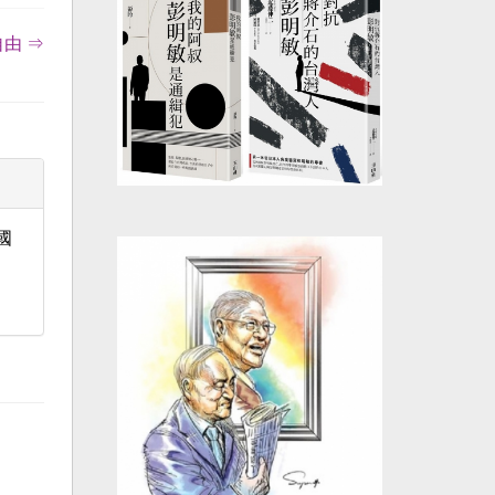
由 ⇒
國