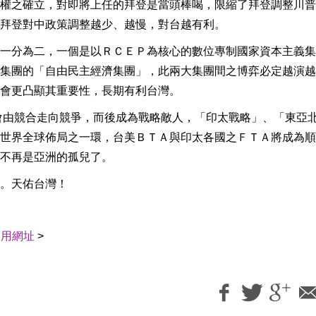
權之確立，對即將上任的拜登是當頭棒喝，限縮了拜登調整川普
拜登對中政策調整越少、越慢，對台越有利。
一分為二，一個是以ＲＣＥＰ為核心的數位專制國家資本主義集
集團的「自由民主經濟集團」，此兩大集團間之博弈必定越演越
會更凸顯其重要性，長期有利台灣。
會由競合走向競爭，而後成為戰略敵人，「印太戰略」、「東亞
世界全球佈局之一環，台美ＢＴＡ與印太各國之ＦＴＡ將成為順
不再是亞洲的孤兒了。
。天佑台灣！
引用網址
>