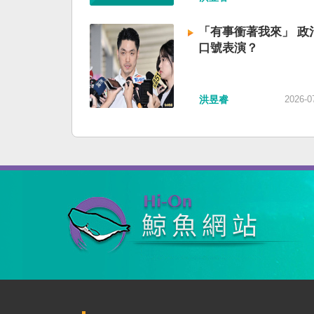
「有事衝著我來」 政
口號表演？
洪昱睿
2026-0