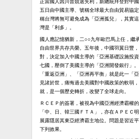
正當國人因川普競選失利，新總統拜登對中國
五日由中國主導、號稱全球最大自由貿易協定
稱台灣將無可避免成為「亞洲孤兒」，其實這
灣是「利多」。
國人應記憶猶新，二○○九年歐巴馬上任，繼
自由世界共存共榮。五年後，中國羽翼日豐，
對，決定加入中國主導的「亞洲基礎設施投資
七國，壓倒了美國主導的「亞洲開發銀行」。
「重返亞洲」、「亞洲再平衡」就是此一「亞
見諸於世，痛悔過去美國對中國政策的軟弱，
就，是一個歷史轉折，改變了全球走向。
ＲＣＥＰ的簽署，被視為中國亞洲經濟霸權的
「中、日、韓三國ＦＴＡ」，亦在ＡＰＥＣ明
展露隱居其東亞經濟霸主地位。問題是習近平
下列效果。