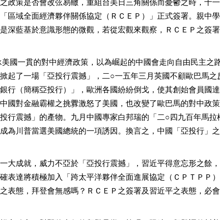
之政策是否會改弦易轍，重組台美日三角關係而憂鬱之時，十一
「區域全面經濟夥伴關係協定（ＲＣＥＰ）」正式簽署。親中學
是深藍基於意識形態的微觀，若從宏觀來觀察，ＲＣＥＰ之簽署
承美國一貫的對中經濟政策，以為崛起的中國會走向自由民主之
掀起了一場「亞投行震撼」，二○一五年三月英國不顧歐巴馬之
銀行（簡稱亞投行）」，歐洲各國紛紛倒戈，使其創始會員國達
中國對金融霸權之挑釁激怒了美國，也改變了歐巴馬的對中政策
投行震撼」的產物。九月中國專家白邦瑞的「二○四九百年馬拉
成為川普當選美國總統的一項誘因。換言之，中國「亞投行」之
一大成就，威力不亞於「亞投行震撼」，習近平得意忘形之餘，
確表達將積極加入「跨太平洋夥伴全面進展協定（ＣＰＴＰＰ）
之表態，拜登會無感嗎？ＲＣＥＰ之簽署及習近平之表態，必會