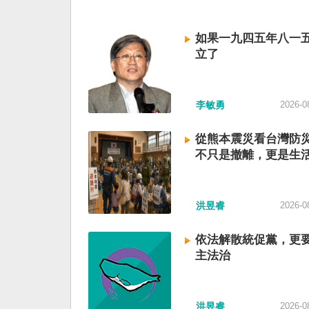
如果一九四五年八一
立了
李敏勇
2026-0
從熊本震災看台灣防
不只是撤離，更是生
洪昱睿
2026-0
依法解散統促黨，更
主法治
洪昱睿
2026-0