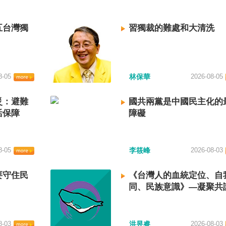
五台灣獨
習獨裁的難處和大清洗
8-05
林保華
2026-08-05
災：避難
國共兩黨是中國民主化的
活保障
障礙
8-05
李筱峰
2026-08-03
要守住民
《台灣人的血統定位、自
同、民族意識》—凝聚共
建立台灣國族認同
8-03
洪昱睿
2026-08-03