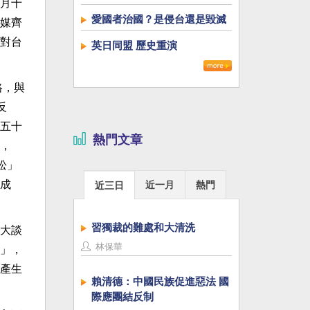
月十
愛國者治國？是侵台還是毀滅
媒齊
對台
英日同盟 歷史重演
路，與
反
五十
熱門文章
，
松」
成
近一月
熱門
近三日
習獨裁的難處和大清洗
大談
林保華
」，
產生
賴清德：中國民族促進惡法 國
際應團結反制