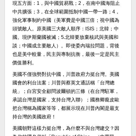
現五方面：1，與中國貿易戰；2，在南中國海阻止
中共擴張；3，在全球範圍抵制中國一帶一路；4，
強化軍事制約中國（美軍費是中國三倍；視中國為
頭號敵人。原美國三大敵人順序：ISIS；北韓；中
國。現伊斯蘭國被滅；5.北韓要放棄核武與美國和
談；中國成主要敵人）。即使委內瑞拉問題，背後
也是美中較量，民主與專制抗衡，最後一定是民主
價值勝利。
美國不僅強勢對抗中國，川普政府力挺台灣。美國
國會的利台法案；川普與蔡英文通話稱「台灣總
統」；白宮安全顧問波爾頓的三條（在台灣駐軍，
承認台灣是國家，支持台灣入聯）；國務卿龐皮歐
把台灣稱為國家等等，都展示現在川普內閣是最支
持台灣的美國政府！
美國朝野這樣力挺台灣，為什麼不與台灣建交？因