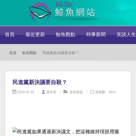
首頁
最近更新
鯨魚觀點
時事新聞
笑談人生
首頁
鯨魚觀點
民進黨新決議要自殺？
民進黨新決議要自殺？
2019-01-31
曹長青
鯨魚觀點
推薦數：2611