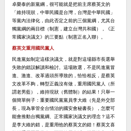
卓榮泰的新黨綱，很可能就是把前主席蔡英文的
「維持現狀，中華民國是台灣，台灣是中華民國」
等黨內法律化，由此否定之前的三個黨綱，尤其台
獨黨綱的兩目標（制憲，建立台灣共和國），《正
常國家決議文》的三要點（制憲正名入聯）。
蔡英文重用國民黨人
民進黨如制定這樣決議文，就是對這場縣市長選舉
失敗的錯誤解讀和檢討。這場敗選，不是民進黨冒
進、激進、改革過頭所導致的，恰恰相反，是蔡英
文改革不夠，轉型正義沒有做，重用國民黨人（所
謂老男藍），維持現狀（舊體制）的結果！只舉一
個簡單例子：重要國民黨黨員李大維（先是外交部
長，現為掌管全台情治的國安會秘書長），怎麼可
能會推動台獨黨綱、正常國家決議文的理念？這不
是李大維的錯，是重用他的蔡英文的錯！蔡英文喜