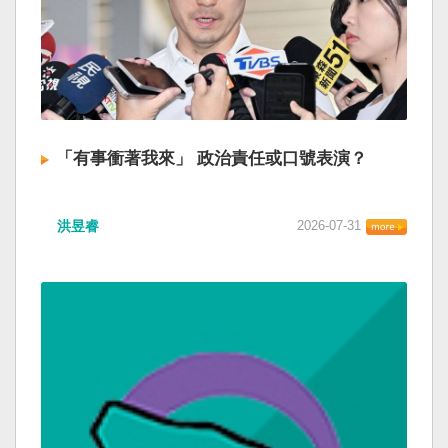
「有事衝著我來」 政治責任或口號表演？
洪昱睿
2026-07-31