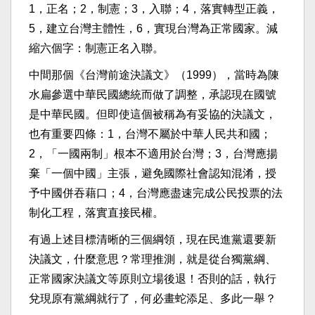
1，正名；2，制憲；3，入聯；4，落實轉型正義，
5，建立台灣主體性，6，實現台灣為正常國家。減
縮六個字：制憲正名入聯。
中間那個《台灣前途決議文》（1999），當時為陳
水扁參選中華民國總統而做了調整，承認現在國號
是中華民國。但即使這個被稱為有妥協的決議文，
也有重要四條：1，台灣不屬於中華人民共和國；
2，「一國兩制」根本不適用於台灣；3，台灣應揚
棄「一個中國」主張，避免國際社會認知混淆，授
予中國併吞藉口；4，台灣應盡速完成公民投票的法
制化工程，落實直接民權。
有過上述目標清晰的三個綱領，現在民進黨還要新
決議文，什麼意思？常理推測，就是從台獨黨綱、
正常國家決議文等原則立場後退！否則的話，執行
兌現原有黨綱就行了，何必畫蛇添足、多此一舉？