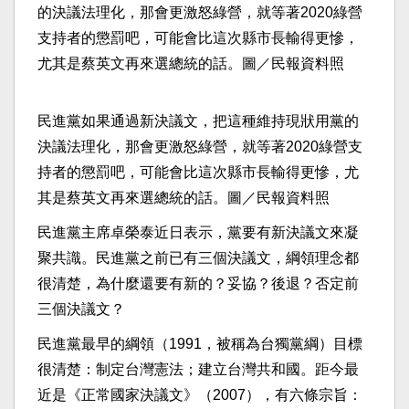
民進黨如果通過新決議文，把這種維持現狀用黨的
決議法理化，那會更激怒綠營，就等著2020綠營支
持者的懲罰吧，可能會比這次縣市長輸得更慘，尤
其是蔡英文再來選總統的話。圖／民報資料照
民進黨主席卓榮泰近日表示，黨要有新決議文來凝
聚共識。民進黨之前已有三個決議文，綱領理念都
很清楚，為什麼還要有新的？妥協？後退？否定前
三個決議文？
民進黨最早的綱領（1991，被稱為台獨黨綱）目標
很清楚：制定台灣憲法；建立台灣共和國。距今最
近是《正常國家決議文》（2007），有六條宗旨：