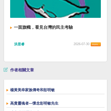
一面旗幟，看見台灣的民主考驗
洪昱睿
2026-07-30
作者相關文章
楊黃美幸家族傳奇和彭明敏
高貴靈魂者—懷念彭明敏先生