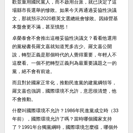
歡並重用國民黨人，而不啟用台派，就已決定了這
場縣市長選舉的慘敗。如果今天再通過妥協性決議
文，那就預示2020蔡英文選總統會慘敗。因綠營基
本盤會更不滿，甚至憤怒！
卓榮泰會不會推出這種妥協性決議文？看看他選用
的黨秘書長羅文嘉就知道兇多吉少。羅文嘉公開
說，轉型正義是那個時代的人覺得重要，年輕人不
這麼看。一個不把轉型正義列為最重要議題之一的
黨，絕不會有前途。
而且對於國家正常化，推動民進黨的建黨綱領等，
羅文嘉也強調，國際環境不允許，意思很清楚，他
不會推動。
什麼叫國際環境不允許？1986年民進黨成立時（33
年前），國際環境允許了嗎？當時哪個國家支持
了？1991年台獨黨綱時，國際環境怎麼樣，哪個外