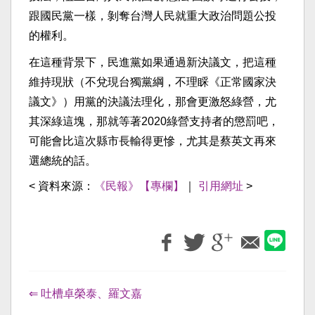
跟國民黨一樣，剝奪台灣人民就重大政治問題公投
的權利。
在這種背景下，民進黨如果通過新決議文，把這種
維持現狀（不兌現台獨黨綱，不理睬《正常國家決
議文》）用黨的決議法理化，那會更激怒綠營，尤
其深綠這塊，那就等著2020綠營支持者的懲罰吧，
可能會比這次縣市長輸得更慘，尤其是蔡英文再來
選總統的話。
< 資料來源：
《民報》【專欄】
｜
引用網址
>
⇐ 吐槽卓榮泰、羅文嘉