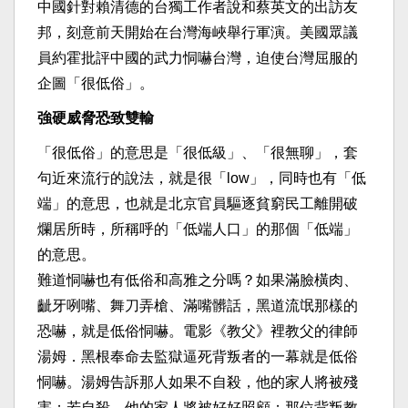
中國針對賴清德的台獨工作者說和蔡英文的出訪友
邦，刻意前天開始在台灣海峽舉行軍演。美國眾議
員約霍批評中國的武力恫嚇台灣，迫使台灣屈服的
企圖「很低俗」。
強硬威脅恐致雙輸
「很低俗」的意思是「很低級」、「很無聊」，套
句近來流行的說法，就是很「low」，同時也有「低
端」的意思，也就是北京官員驅逐貧窮民工離開破
爛居所時，所稱呼的「低端人口」的那個「低端」
的意思。
難道恫嚇也有低俗和高雅之分嗎？如果滿臉橫肉、
齜牙咧嘴、舞刀弄槍、滿嘴髒話，黑道流氓那樣的
恐嚇，就是低俗恫嚇。電影《教父》裡教父的律師
湯姆．黑根奉命去監獄逼死背叛者的一幕就是低俗
恫嚇。湯姆告訴那人如果不自殺，他的家人將被殘
害；若自殺，他的家人將被好好照顧；那位背叛教