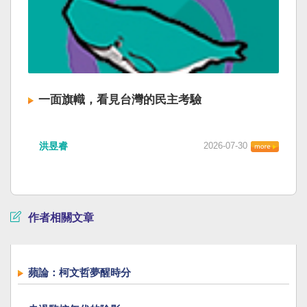
一面旗幟，看見台灣的民主考驗
洪昱睿
2026-07-30
作者相關文章
蘋論：柯文哲夢醒時分