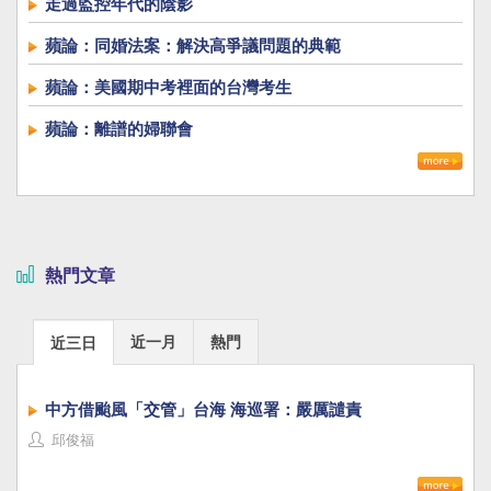
走過監控年代的陰影
蘋論：同婚法案：解決高爭議問題的典範
蘋論：美國期中考裡面的台灣考生
蘋論：離譜的婦聯會
熱門文章
近一月
熱門
近三日
中方借颱風「交管」台海 海巡署：嚴厲譴責
邱俊福