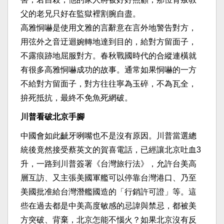
父的老兄只好在監獄裡割腕自盡。
高雅恫嚇是使用文雅的言辭意在言外地警告對方，
用弦外之音迂迴婉轉地達到目的，給對方留面子，
不露痕跡地屈服對方。春秋戰國時代的合縱連橫就
有很多高雅恫嚇成功的故事。通常如果恫嚇的一方
不給對方留面子，對方往往寧為玉碎，不為瓦全，
拚死抵抗，最終不免魚死網破。
川普看破北京手腳
中國會如此齜牙咧嘴也不是沒有原因。川普當選總
統後竟然接受蔡英文的賀喜電話，已經讓北京吐血3
升，一路到川普簽署《台灣旅行法》，允許台美高
層互訪、又主張美國軍艦可以停靠台灣港口、乃至
美國批准給台灣潛艦國造的「行銷許可證」等。這
些在過去都是中美高度敏感的忌諱與禁忌，都被美
方突破、背棄，北京怎能不惱火？如果北京沒有反