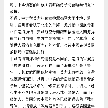
應，中國憤怒的民族主義狂熱份子將會唾棄習近平
政權。
不過，中方對美方的種種挑釁都雷大雨小地走過
場，讓川普看破了北京的手腳，尤其是中國航母群
正在南海演習，美國航空母艦羅斯福號進入南海捍
衛航行自由權，中方立即提前終止自己的軍演，又
讓世人看清其色厲內荏的本質。今後中國在與美國
的棋局中更難以討好。
中國看待南海和台海情勢是不同的。南海的軍演是
「展現肌肉」，表示存在；而台海軍演則是「警
告」，其動武門檻低於南海，美方未敢輕忽，台灣
也應謹慎面對。其實，中美的矛盾就是霸權爭奪的
矛盾，也就是著名的「修昔底德陷阱」，習近平越
說中美不會陷入那陷阱，表示越可能陷入，而且已
經陷入。美國定位中國的角色已經從過去的「戰略
夥伴」，演變成「戰略競爭對手」，這從美國近年