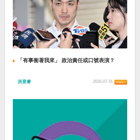
「有事衝著我來」 政治責任或口號表演？
洪昱睿
2026-07-31