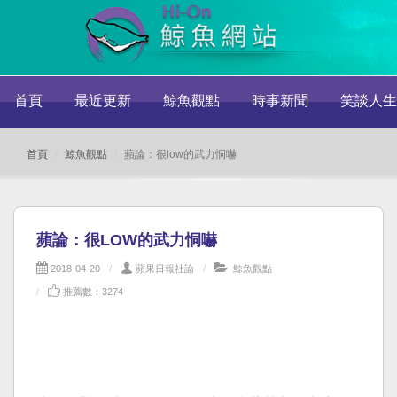
首頁
最近更新
鯨魚觀點
時事新聞
笑談人生
首頁
鯨魚觀點
蘋論：很low的武力恫嚇
蘋論：很LOW的武力恫嚇
2018-04-20
蘋果日報社論
鯨魚觀點
推薦數：3274