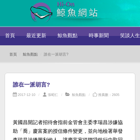
首頁
最近更新
鯨魚觀點
時事新聞
笑談人生
首頁
鯨魚觀點
誰在一派胡言?
誰在一派胡言?
2017-12-10
張昭仁
鯨魚觀點
推薦數：2605
黃國昌開記者招待會指前金管會主委李瑞昌涉嫌協
助「喬」慶富案的授信條件變更，並向地檢署舉發
李瑞昌涉嫌圖利他人，讓慶富家從聯貸銀行中取回