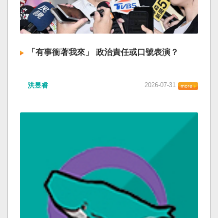
「有事衝著我來」 政治責任或口號表演？
洪昱睿
2026-07-31