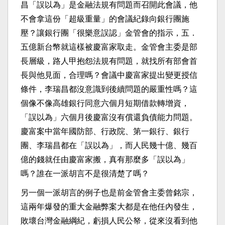
昌「誤以為」是金融法規有問題而召開此會議，他
不會拿這份「超級重量」的會議紀錄向銀行團施
壓？讓銀行團「很樂意誤認」金管會的指示，五．
五億新台幣就這樣被慶富家取走。金管會主委是部
長層級，路人甲抱怨法規有問題，就找所有部會首
長與他見面，合理嗎？會議中慶富家提出變更授信
條件，李瑞昌都沒意識到後續問題的嚴重性嗎？這
個像不像高雄銀行同意六個月短期借款轉增資，
「誤以為」六個月後慶富沒有償還負債能力問題。
慶富案中當年國防部、行政院、第一銀行、銀行
團、李瑞昌都在「誤以為」，而人民幾十億、幾百
億的錢就任由慶富家搬，真有那麼多「誤以為」
嗎？誰在一派胡言不是很清楚了嗎？
另一個一派胡言的例子也是前金管會主委曾銘宗，
這兩年爆發的重大金融弊案大都是在他任內發生，
敗壞台灣金融綱紀，虧損人民公帑，從來沒看到他