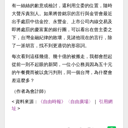
有一絲絲的歉意或檢討，還利用立委的位置，隨時
大聲斥責別人。如果將曾銘宗的言行與金管會最近
出手處罰中信金控、永豐金、上市公司內線交易及
即將處罰的慶富案的銀行團，可以看出在曾主委之
下，台灣金融紀律的敗壞，見諸他現在的言行，除
了一派胡言，找不到更適切的形容詞。
每次看到這樣幾億、幾十億的被搬走，我都會想起
從前一則不起眼的新聞，一位小公務員因為五十元
的午餐費而被以貪污判刑，同一個台灣，為什麼會
差這麼多？
（作者為會計師）
< 資料來源：
《自由時報》〈自由廣場〉
｜
引用網
址
>