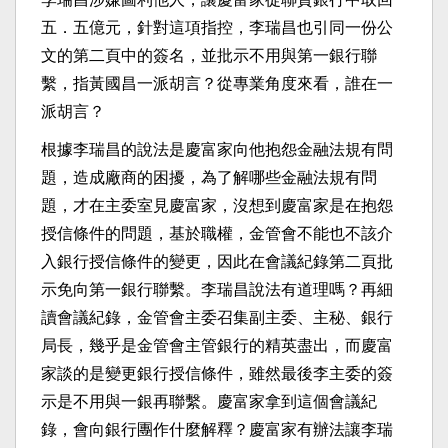
五．五億元，針對這項指控，李瑞昌也引同一份公
文的第二頁中的簽名，並批示不用與第一銀行聯
繫，指黃國昌一派胡言？從專業角度來看，誰在一
派胡言？
根據李瑞昌的說法是慶富家向他抱怨金融法規有問
題，造成廠商的困擾，為了解哪些金融法規有問
題，才在主委室見慶富家，沒想到慶富家是在抱怨
授信條件的問題，基於職權，金管會不能也不該介
入銀行授信條件的變更，因此在會議紀錄第二頁批
示免向第一銀行聯繫。李瑞昌說法有道理嗎？再細
讀會議紀錄，金管會主委召集副主委、主秘、銀行
局長，幾乎是金管會主管銀行的精英盡出，而慶富
家談的是變更銀行授信條件，雖然最後李主委的簽
示是不用與一銀再聯繫。慶富家拿到這個會議紀
錄，會向銀行團作什麼解釋？慶富家有辦法讓李瑞