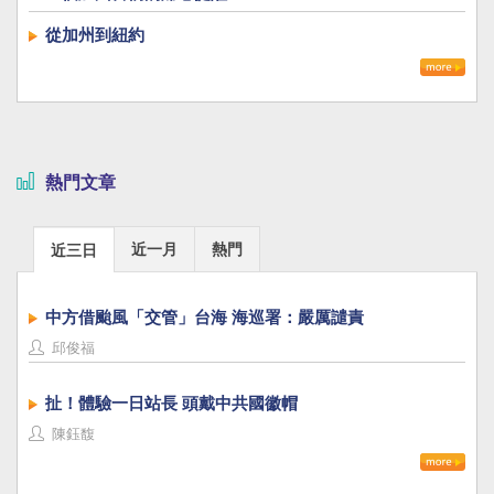
從加州到紐約
熱門文章
近一月
熱門
近三日
中方借颱風「交管」台海 海巡署：嚴厲譴責
邱俊福
扯！體驗一日站長 頭戴中共國徽帽
陳鈺馥