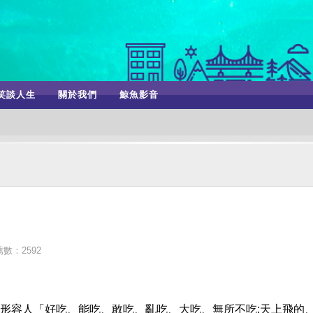
笑談人生
關於我們
鯨魚影音
數：2592
形容人「好吃、能吃、敢吃、亂吃、大吃、無所不吃;天上飛的