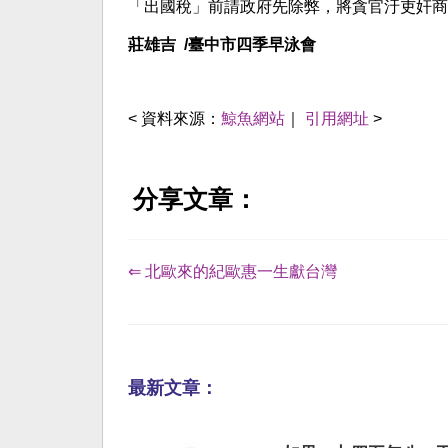
「出國稅」前請政府先除弊，將貪官汙吏奸商
莊雄吉 /臺中市四季早泳會
< 資料來源：
鯨魚網站
｜
引用網址
>
分享文章：
⇐ 北歐來的紀歐惠一生獻台灣
最新文章：