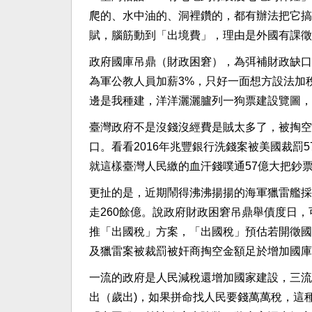
爬的、水中油的、洞裡鑽的，都有辦法把它搞
賦，腦筋動到「出境費」，理由是外國有課徵
政府國庫吊鼎（財政困窘），為弭補財政缺口
為軍公教人員加薪3%，只好一面想方設法加
邊是我種建，洋洋灑灑臚列一狗票建設覽圖，
臺灣政府不是沒錢沒經費是賊太多了，被掏空
口。看看2016年兆豐銀行洗錢案被美國裁罰
就這樣臺灣人民繳的血汗錢噗通57億大把鈔
更扯的是，近期鬧得沸沸揚揚的海軍獵雷艦採
走260餘億。說政府財政困窘吊鼎舉債度日
推「出國稅」方案，「出國稅」預估若開徵國
及獵雷案被裁罰被奸商掏空金額足於增加國庫
一流的政府是人民減稅還增加國家建設，三流
出（歲出)，如果拼命找人民要錢萬萬稅，這