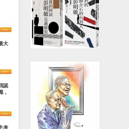
最大
我認
識，
主考