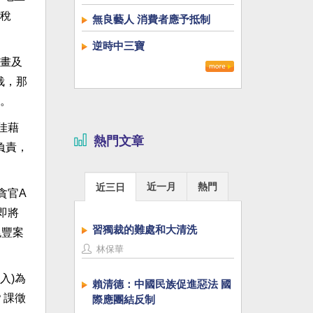
稅
無良藝人 消費者應予抵制
逆時中三寶
畫及
栽，那
。
佳藉
熱門文章
負責，
近一月
熱門
近三日
貪官A
即將
習獨裁的難處和大清洗
兆豐案
林保華
入)為
賴清德：中國民族促進惡法 國
？課徵
際應團結反制