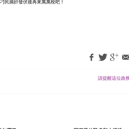
刁民摘奸發伏後再來萬萬稅吧！
請提醒這位政務