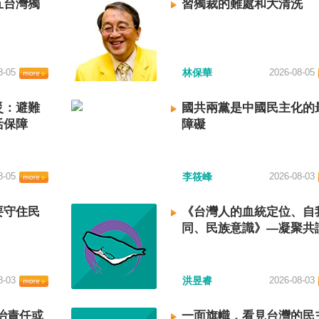
五台灣獨
習獨裁的難處和大清洗
8-05
林保華
2026-08-05
災：避難
國共兩黨是中國民主化的
活保障
障礙
8-05
李筱峰
2026-08-03
要守住民
《台灣人的血統定位、自
同、民族意識》—凝聚共
建立台灣國族認同
8-03
洪昱睿
2026-08-03
治責任或
一面旗幟，看見台灣的民