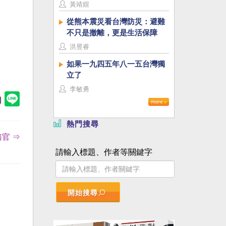
黃靖媗
從熊本震災看台灣防災：避難
不只是撤離，更是生活保障
洪昱睿
如果一九四五年八一五台灣獨
立了
李敏勇
熱門搜尋
官 ⇒
請輸入標題、作者等關鍵字
開始搜尋