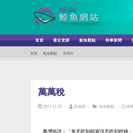
首頁
最近更新
鯨魚觀點
時事新聞
首頁
鯨魚觀點
萬萬稅
萬萬稅
2017-11-15
莊雄吉
鯨魚觀點
推薦
臺灣俗語：「有毛吃到棕簑沒毛吃到秤錘」