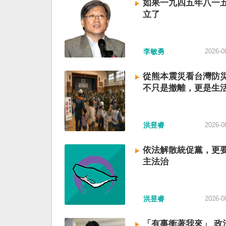
如果一九四五年八一
立了
李敏勇
2026-0
從熊本震災看台灣防
不只是撤離，更是生
洪昱睿
2026-0
依法解散統促黨，更
主法治
洪昱睿
2026-0
「有事衝著我來」 政