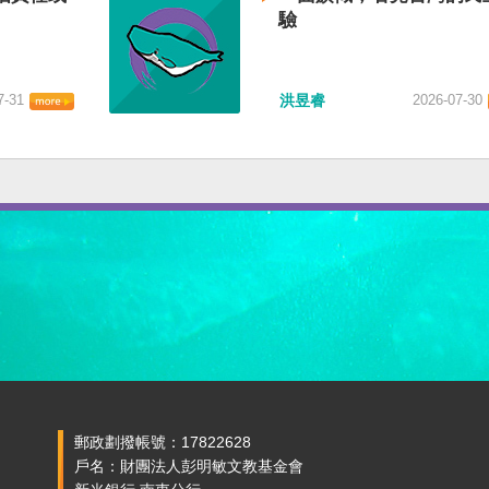
驗
7-31
洪昱睿
2026-07-30
郵政劃撥帳號：17822628
戶名：財團法人彭明敏文教基金會