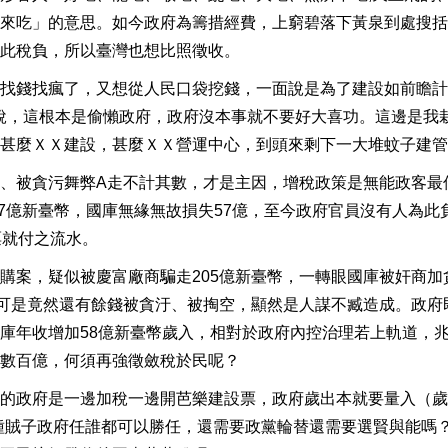
來吃」的意思。如今政府為籌措經費，上窮碧落下黃泉到處搜括
此稅負，所以臺灣也想比照徵收。
找錢找瘋了，又想從人民口袋挖錢，一面說是為了建設如前瞻計
稅，這根本是偷懶政府，政府沒本事就不要好大喜功。這邊是我
甚麼ＸＸ建設，甚麼ＸＸ營運中心，到頭來剩下一大堆蚊子建管
、被貪污舞弊A走不計其數，才是主因，增稅政策是無能政客最
57億新臺幣，國庫無緣無故損失57億，至今政府官員沒有人為此
票就付之流水。
購案，疑似被慶富廠商騙走205億新臺幣，一轉眼國庫被奸商加
，可是竟然還有餘錢被貪汙、被掏空，顯然是人謀不臧造成。政府
庫年收增加58億新臺幣歲入，相對於政府內控治理若上軌道，
數百億，何須再強徵斂稅於民呢？
的政府是一邊加稅一邊開芭樂建設票，政府歲出本就要量入（歲
種賊子政府任誰都可以勝任，還需要政黨輪替還需要選賢與能嗎