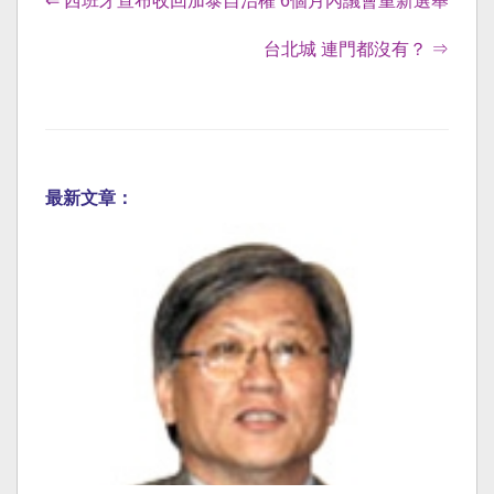
⇐ 西班牙宣布收回加泰自治權 6個月內議會重新選舉
台北城 連門都沒有？ ⇒
最新文章：