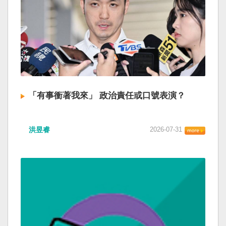
「有事衝著我來」 政治責任或口號表演？
洪昱睿
2026-07-31