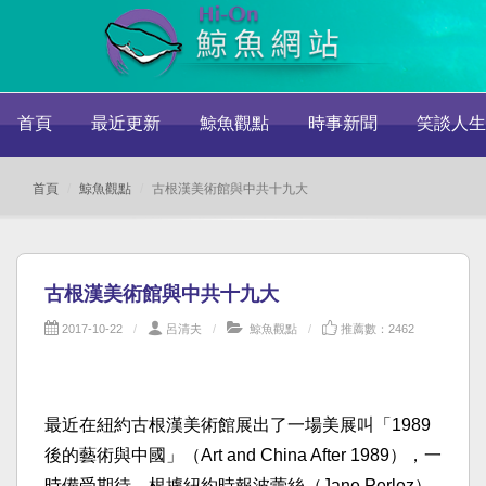
首頁
最近更新
鯨魚觀點
時事新聞
笑談人生
首頁
鯨魚觀點
古根漢美術館與中共十九大
古根漢美術館與中共十九大
2017-10-22
呂清夫
鯨魚觀點
推薦數：2462
最近在紐約古根漢美術館展出了一場美展叫「1989
後的藝術與中國」（Art and China After 1989），一
時備受期待。根據紐約時報波蕾絲（Jane Perlez）