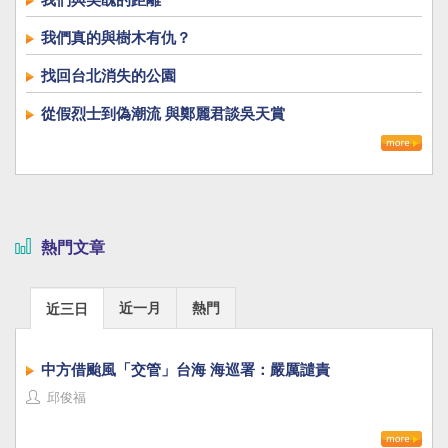
我們真的與樹木有仇？
找回台北消失的公園
從假烈士到偽潮流 與鄭麗君談吳天賞
熱門文章
近一月
熱門
近三日
中方借颱風「交管」台海 海巡署：嚴厲譴責
邱俊福