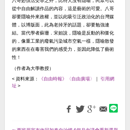
八哥必須活受罪之外，比特犬沒有隱喻，民眾可以
從中自由解讀作品的內容，這是藝術的可愛。八哥
卻要隱喻外來政權，並以此吸引泛政治化的台灣媒
體，以博版面，此為老掉牙的話題，卻要勉強連
結。當代學者蘇珊．宋妲說，隱喻是反動的和僵化
的，像重工業的廢氣污染城市空氣一樣，隱喻散發
的東西在在毒害我們的感受力，並因此降低了藝術
性！
（作者為大學教授）
< 資料來源：
《自由時報》〈自由廣場〉
｜
引用網
址
>