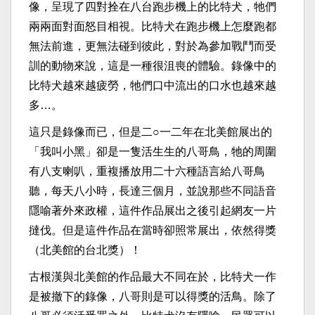
像，呈現了四對拴在八台跑步機上的比特犬，牠們
兩兩面對面怒目相視。比特犬在跑步機上怎麼跑都
無法前進，更無法碰到彼此，對於為參加戰鬥而受
訓的動物來說，這是一種很沮喪的體驗。錄像中的
比特犬越來越疲勞，牠們口中流出的口水也越來越
多…。
這只是錄像而已，但是二○一二年在北美館展出的
「我叫小黑」卻是一隻活生生的八哥鳥，牠的周圍
有八支喇叭，重複播放用二十六種語言給八哥鳥
聽，每天八小時，長達三個月，並說那些不同語音
隱喻著外來政權，這件作品展出之後引起網友一片
撻伐。但是這件作品在當時卻照常展出，依然得獎
（北美館的台北獎）！
古根漢與北美館的作品最大不同在於，比特犬一作
是被撤下的錄像，八哥則是可以得獎的活鳥。除了