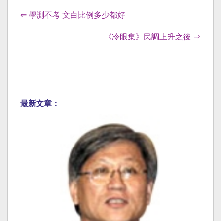
⇐ 學測不考 文白比例多少都好
《冷眼集》民調上升之後 ⇒
最新文章：