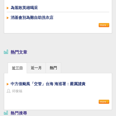
為落敗英雄喝采
消基會別為難自助洗衣店
熱門文章
近一月
熱門
近三日
中方借颱風「交管」台海 海巡署：嚴厲譴責
邱俊福
熱門搜尋