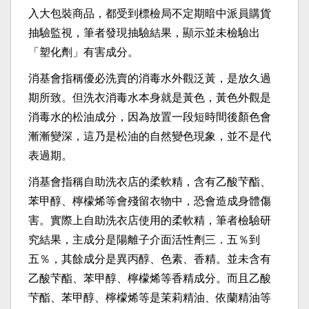
入大包裝商品，都受到標檢局不定期暗中派員購貨
抽驗監視，筆者發現抽驗結果，顯示並未檢驗出
「塑化劑」有害成分。
消基會指稱優必洗賣的消毒水外觀泛黃，是放久過
期所致。但洗衣消毒水本身就是黃色，黃色外觀是
消毒水的松油成分，因為放置一段短時間後顏色會
漸漸變深，這乃是松油的自然變色現象，並不是代
表過期。
消基會指稱自助洗衣店的柔軟精，含有乙酸芐酯、
苯甲醇、檸檬烯等會殘留衣物中，恐會造成身體傷
害。實際上自助洗衣店使用的柔軟精，筆者檢驗研
究結果，主成分是陽離子介面活性劑三．五％到
五％，其餘成分是異丙醇、色素、香精。並未含有
乙酸芐酯、苯甲醇、檸檬烯等香精成分。而且乙酸
芐酯、苯甲醇、檸檬烯等是茉莉精油、依蘭精油等