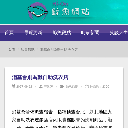
首頁
最近更新
鯨魚觀點
時事新聞
笑談人生
首頁
鯨魚觀點
消基會別為難自助洗衣店
消基會別為難自助洗衣店
2017-09-18
李政達
鯨魚觀點
推薦數：2379
消基會發佈調查報告，指稱抽查台北、新北地區九
家自助洗衣連鎖店店內販賣機販賣的洗劑商品，顯
示標示全部不合格。筆者曾在標檢局主辦檢驗市售