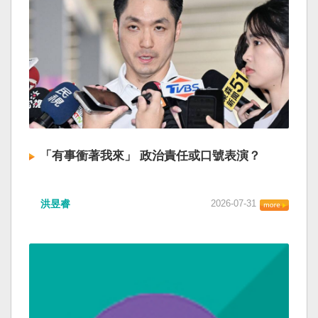
「有事衝著我來」 政治責任或口號表演？
洪昱睿
2026-07-31