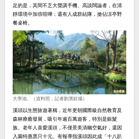
足的是，其間不乏大聲講手機、高談闊論者，在清
靜環境中加倍喧嘩；還有人成群結隊，搶佔涼亭野
餐桌椅。
大學池。（資料照，記者劉濱銓攝）
溪頭以生態旅遊著稱，近年更朝國際級自然教育及
森林療癒發展，吸引年逾百萬遊客，特別是銀髮
族。老年人喜愛溪頭，不僅景美清幽空氣好，還因
入園特惠票只十元。有報導指溪頭因此成「十八趴