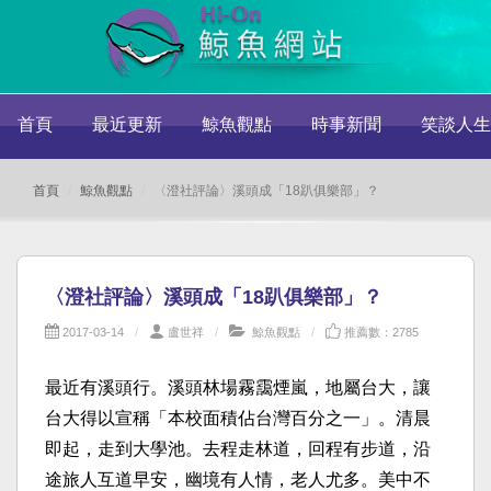
首頁
最近更新
鯨魚觀點
時事新聞
笑談人生
首頁
鯨魚觀點
〈澄社評論〉溪頭成「18趴俱樂部」？
〈澄社評論〉溪頭成「18趴俱樂部」？
2017-03-14
盧世祥
鯨魚觀點
推薦數：2785
最近有溪頭行。溪頭林場霧靄煙嵐，地屬台大，讓
台大得以宣稱「本校面積佔台灣百分之一」。清晨
即起，走到大學池。去程走林道，回程有步道，沿
途旅人互道早安，幽境有人情，老人尤多。美中不