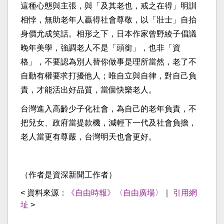
這種心態與主張，與「及其老也，戒之在得」明訓
相悖，無助老年人贏得社會尊敬，以「壯士」自抬
身價尤成笑話。相形之下，日本作家曾野綾子倡議
晚年美學，強調老人不是「頭銜」，也非「資
格」，不要認為別人替你做事是理所當然，老了不
自動有權要求打擾他人；唯自立與自律，對自己負
責，才能活出好品質，當個快樂老人。
台灣進入高齡少子化社會，為自己的老年負責，不
把兒女、政府當提款機，減輕下一代及社會負擔，
老人當更有尊嚴，台灣明天也會更好。
（作者是資深新聞工作者）
< 資料來源：
《自由時報》〈自由廣場〉
｜
引用網
址
>