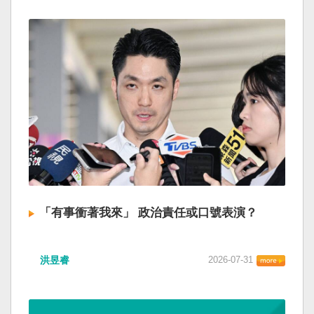
「有事衝著我來」 政治責任或口號表演？
洪昱睿
2026-07-31