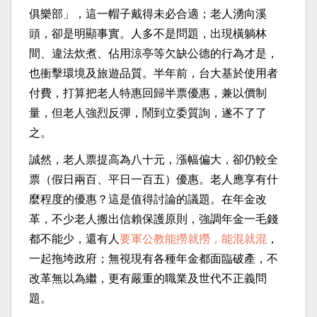
俱樂部」，這一帽子戴得未必合適；老人湧向溪
頭，卻是明顯事實。人多不是問題，出現橫躺林
間、違法炊煮、佔用涼亭等欠缺公德的行為才是，
也衝擊環境及旅遊品質。半年前，台大基於使用者
付費，打算把老人特惠回歸半票優惠，兼以價制
量，但老人強烈反彈，鬧到立委質詢，遂不了了
之。
誠然，老人票提高為八十元，漲幅偏大，卻仍較全
票（假日兩百、平日一百五）優惠。老人應享有什
麼程度的優惠？這是值得討論的議題。在年金改
革，不少老人搬出信賴保護原則，強調年金一毛錢
都不能少，還有人
要軍公教能撈就撈，能混就混
，
一起拖垮政府；無視現有各種年金都面臨破產，不
改革無以為繼，更有嚴重的職業及世代不正義問
題。