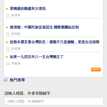
習獨裁的難處和大清洗
林保華
賴清德：中國民族促進惡法 國際應團結反制
黃靖媗
從熊本震災看台灣防災：避難不只是撤離，更是生活保障
洪昱睿
如果一九四五年八一五台灣獨立了
李敏勇
熱門搜尋
請輸入標題、作者等關鍵字