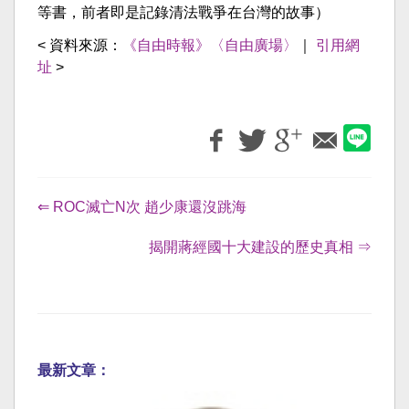
等書，前者即是記錄清法戰爭在台灣的故事）
< 資料來源：
《自由時報》〈自由廣場〉
｜
引用網
址
>
⇐ ROC滅亡N次 趙少康還沒跳海
揭開蔣經國十大建設的歷史真相 ⇒
最新文章：