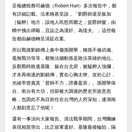
呈報總稅務司赫德（Robert Hart）多次報告中，都
有詳細記載。法來格甚至說，「劉爵帥退至板加
［艋舺］地方，該地人民怒而圍之；捉爵帥髮，由
轎中拽出肆毆，且詬之為漢奸、為懦夫。」這些報
告都由赫德轉呈清廷在案。
所以戰後劉銘傳上奏中傷孫開華，稱孫不修武備、
毫無戰功等等，都無法撼動孫是敗法英雄的地位。
反觀戰時敗逃基隆、躲在台北府，被艋舺人強攔，
才未再南逃的劉銘傳，實在心胸太狹、攻於心計，
光緒帝曾責其「督師不力，謗書盈筴」。孫開華保
台、衛台有大功，但卻被大調過的歷史所故意忽
略，也因此不為目前住在台灣的人所深知，連湖南
人都刻意忘了他呢！
還有一事須向大家報告。清法戰爭期間，台灣團練
表現相當突出，比正規軍還好。基隆最後輪陷，隔