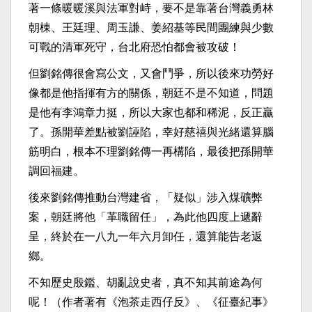
著一條暖暖溪與法軍對峙，要不是靠著台灣義勇林
朝棟、王廷理、周玉謙、姜紹基等民間團練與少數
可戰的清軍死守，台北府恐怕都會被攻破！
但劉銘傳很會寫公文，又會鬥爭，所以後來功勞好
像都是他指揮有方的關係，朝廷不是不知道，問題
是他有李鴻章力挺，所以大家也都和稀泥，反正贏
了。孫開華差點被劉誣陷，幸好慈禧與光緒還算腦
筋明白，根本不理劉銘傳一再構陷，最後把孫開華
調回福建。
後來劉銘傳推動台灣建省，「疑似」涉入煤礦弊
案，朝廷將他「革職留任」，為此他四度上遞辭
呈，終於在一八九一年六月卸任，還算能告老返
鄉。
不知歷史殷鑑、胡亂說史者，真不知其前途為何
呢！（作者著有《泡茶走西仔反》、《征臺紀事》