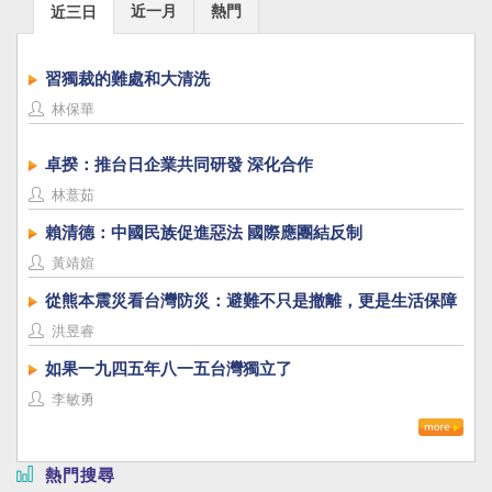
近一月
熱門
近三日
習獨裁的難處和大清洗
林保華
卓揆：推台日企業共同研發 深化合作
林薏茹
賴清德：中國民族促進惡法 國際應團結反制
黃靖媗
從熊本震災看台灣防災：避難不只是撤離，更是生活保障
洪昱睿
如果一九四五年八一五台灣獨立了
李敏勇
熱門搜尋