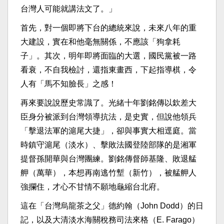
台灣人可能就講法文了。」
首先，對一個即將下台的總統來說，未來八年的重
大建設，實在和他毫無關係，不應該「狗拿耗
子」。其次，明年即將面臨的大選，國民黨被一路
看衰，不自我檢討，還指東畫西，下起指導棋，令
人有「馬不知臉長」之感！
再來要說說歷史常識了。光緒十年劉銘傳以欽差大
臣身分被派到台灣領導抗法，是史實，但說他領兵
「擊退法軍的滬尾大捷」，卻與事實大相逕庭。當
時鎮守滬尾（淡水）、擊敗法國登陸部隊的是湘軍
提督孫開華與台灣團練。劉銘傳督師基隆、敗退艋
舺（萬華），本想再南逃竹塹（新竹），被艋舺人
強攔住，才心不甘情不願地龜縮台北府。
這在「台灣烏龍茶之父」德約翰（John Dodd）的日
記，以及大清淡水海關稅務司法來格（E. Farago）