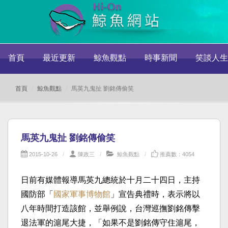
首頁
最近更新
鯨魚觀點
時事新聞
笑談人生
首頁
鯨魚觀點
馬英九鬼扯 劉銘傳偷笑
馬英九鬼扯 劉銘傳偷笑
2015-10-26
陳政三
鯨魚觀點
推薦數：4054
日前有媒體報導馬英九總統於十月二十四日，主持
國防部「
國家軍事博物館
」宣告典禮時，表示將以
八年時間打造該館，並舉例說，台灣巡撫劉銘傳擊
退法軍的滬尾大捷，「如果不是劉銘傳守住滬尾，