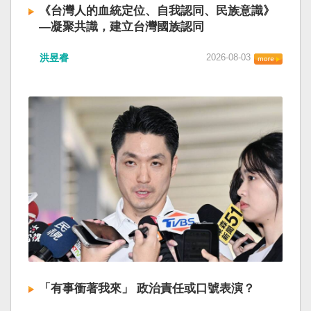
《台灣人的血統定位、自我認同、民族意識》
—凝聚共識，建立台灣國族認同
洪昱睿
2026-08-03
「有事衝著我來」 政治責任或口號表演？