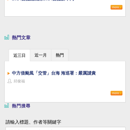
熱門文章
近一月
熱門
近三日
中方借颱風「交管」台海 海巡署：嚴厲譴責
邱俊福
熱門搜尋
請輸入標題、作者等關鍵字