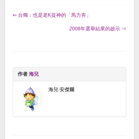
⇐ 台獨：也是老K提神的「馬力夯」
2008年選舉結果的啟示 ⇒
作者
海兒
海兒‧安傑爾