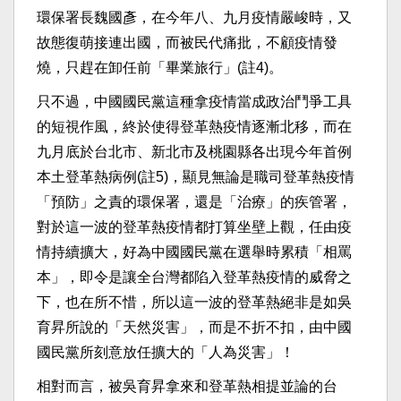
環保署長魏國彥，在今年八、九月疫情嚴峻時，又
故態復萌接連出國，而被民代痛批，不顧疫情發
燒，只趕在卸任前「畢業旅行」(註4)。
只不過，中國國民黨這種拿疫情當成政治鬥爭工具
的短視作風，終於使得登革熱疫情逐漸北移，而在
九月底於台北市、新北市及桃園縣各出現今年首例
本土登革熱病例(註5)，顯見無論是職司登革熱疫情
「預防」之責的環保署，還是「治療」的疾管署，
對於這一波的登革熱疫情都打算坐壁上觀，任由疫
情持續擴大，好為中國國民黨在選舉時累積「相罵
本」，即令是讓全台灣都陷入登革熱疫情的威脅之
下，也在所不惜，所以這一波的登革熱絕非是如吳
育昇所說的「天然災害」，而是不折不扣，由中國
國民黨所刻意放任擴大的「人為災害」！
相對而言，被吳育昇拿來和登革熱相提並論的台