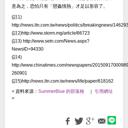
意為之，恐怕只有「戀姦情熱」才足以形容了。
(註1)
http://news.ltn.com.tw/news/politics/breakingnews/1462
(註2)http://www.storm.mg/article/66723
(註3) http://www.setn.com/News.aspx?
NewsID=94330
(註4)
http://www.chinatimes.com/newspapers/20150917000989
260901
(註5)http://news.ltn.com.tw/news/life/paper/618162
< 資料來源：
SummerBlue 的部落格
｜
引用網址
>