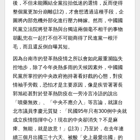
後，不但未能團結全黨拉抬低迷的選情，反而使得
整個黨更加分崩離(註2)，才會想透過這種手段，企
圖將內部危機外部化進行壓力轉嫁。然而，中國國
民黨立法院將登革熱與台獨這兩個毫不相干的事物
胡亂兜在一起打不但不可能商得了民進黨一根汗
毛，而且還反倒自曝其短。
因為台南市的登革熱疫情之所以會如此嚴重瀕臨失
控地步，除了今年炎熱多雨的天候因素外，中國國
民黨所掌控的中央政府抱持著看好戲的心態，對疫
情袖手旁觀，恐怕才是主要原因，像是疾管署署長
郭旭崧甚對於登革熱防疫在一旁冷言冷語的說出
「噴藥無效」、「中央不應介入」等言論，就讓台
北市議員李慶元質疑：「民國95年只有300例中央就
成立疾情指揮中心！現在的中央卻消失？不是麻
痺、無能，就是故意！」(註3)；乃至於，在去年連
續三個月出國三十六天、被酸「史上最愛出國」的