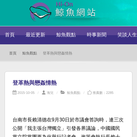
首頁
最近更新
鯨魚觀點
時事新聞
笑談人生
首頁
鯨魚觀點
登革熱與戀姦情熱
登革熱與戀姦情熱
2015-10-05
海兒
鯨魚觀點
推薦數：2285
台南市長賴清德在9月30日於市議會答詢時，連三次
公開「我主張台灣獨立」引發各界議論，中國國民
黨立院黨團更為此舉行記者會，政策會執行長賴士