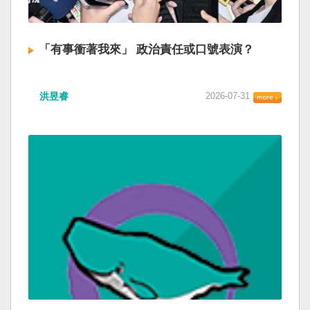
「有事衝著我來」 政治責任或口號表演？
洪昱睿
2026-07-31