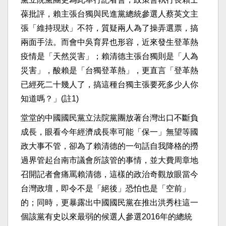
葆批評，賴主張台獨與民進黨總統參選人蔡英文主
張「維持現狀」不符，質疑兩人為了操弄選票，搞
兩面手法。而會中吳育昇也形容，近來發生登革熱
疫情是「天然災害」；賴清德主張台獨則是「人為
災害」，酸賴是「台獨登革熱」，更直言「登革熱
已經死二十幾人了，搞這種台獨主張要死多少人你
知道嗎？」(註1)
堂堂的中國國民黨立法院黨團放著台灣出口不斷負
成長，眼看今年經濟成長率可能「保一」無望等國
政大事不管，卻為了賴清德的一句話自我降格的撈
過界管起台南市議會所該管的事情，並大費周章地
召開記者會痛罵賴清德，這樣的政治奇觀放眼當今
台灣政壇，即令不是「絕後」恐怕也是「空前」
的；同時，更暴露出中國國民黨在推出洪秀柱這一
個該黨有史以來最弱的候選人參選2016年的總統