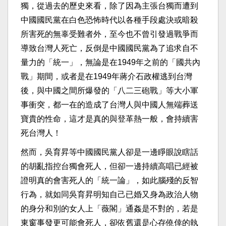
獨，從過去的歷史來看，除了因為主張台獨而遭到
中國國民黨在白色恐怖時代以各種手段處決或暗殺
所害死的無辜受難者外，至今也不曾引發過戰爭而
導致台灣人死亡，反倒是中國國民黨為了追求自不
量力的「統一」，無論是在1949年之前的「國共內
戰」期間，或者是在1949年蔣介石政權逃到台灣
後，與中國之間所爆發的「八二三砲戰」等大小軍
事衝突，都一在的造成了台灣人與中國人無端葬送
寶貴的性命，這才是真的與登革熱一般，會持續害
死台灣人！
然而，吳育昇等中國國民黨人卻是一邊睜眼說瞎話
的胡亂指控台獨會死人，但卻一邊持續高唱已經被
證明真的會害死人的「統一論」，如此腦殘的反智
行為，就如同吳育昇明知自己已婚又身為政治人物
的身分和別的女人上「薇閣」通姦是不對的，若是
東窗事發更可能會死人，卻依舊還是心存僥倖的執