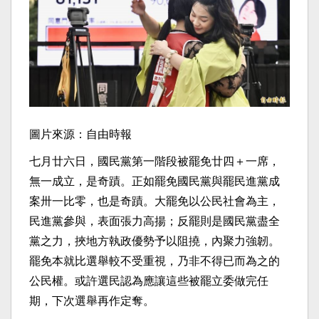
圖片來源：自由時報
七月廿六日，國民黨第一階段被罷免廿四＋一席，
無一成立，是奇蹟。正如罷免國民黨與罷民進黨成
案卅一比零，也是奇蹟。大罷免以公民社會為主，
民進黨參與，表面張力高揚；反罷則是國民黨盡全
黨之力，挾地方執政優勢予以阻撓，內聚力強韌。
罷免本就比選舉較不受重視，乃非不得已而為之的
公民權。或許選民認為應讓這些被罷立委做完任
期，下次選舉再作定奪。