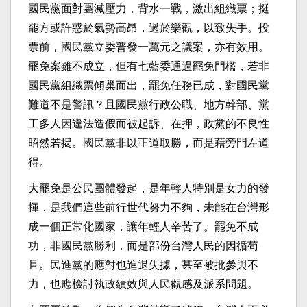
國民黨面對團滅壓力，背水一戰，激出組織票；挺
罷方或許惑於氣勢高昂，過於樂觀，以致失手。投
票前，國民黨立委普發一萬元之議案，亦有效用。
罷免案雖不成立，但有七藍委通過罷免門檻，若非
國民黨組織票傾巢而出，罷免任務已成，對國民黨
難道不是警訊？且國民黨行政公職、地方幹部、黨
工多人因違法造假而被起訴、在押，政黨的不良性
昭然若揭。國民黨非以正道取勝，而是藉旁門左道
得。
大罷免是公民團體發起，是年輕人特別是女力的發
揮，是我們這些前行世代努力不夠，未能在台灣形
成一個正常化國家，讓年輕人辛苦了。罷免不成
功，非國民黨勝利，而是部份台灣人民的因循苟
且。民進黨的應對也進退失據，甚至被批參與不
力，也應檢討執政績效與人民觀感及派系問題。