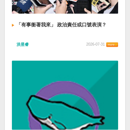
「有事衝著我來」 政治責任或口號表演？
洪昱睿
2026-07-31