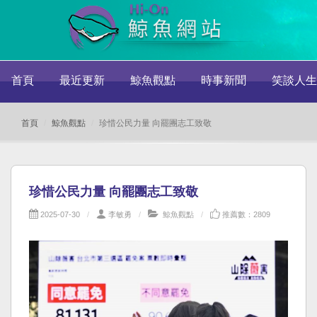
首頁
最近更新
鯨魚觀點
時事新聞
笑談人生
首頁
鯨魚觀點
珍惜公民力量 向罷團志工致敬
珍惜公民力量 向罷團志工致敬
2025-07-30
李敏勇
鯨魚觀點
推薦數：2809