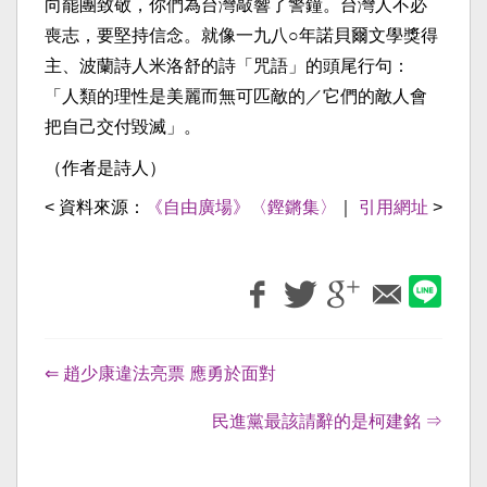
向罷團致敬，你們為台灣敲響了警鐘。台灣人不必
喪志，要堅持信念。就像一九八○年諾貝爾文學獎得
主、波蘭詩人米洛舒的詩「咒語」的頭尾行句：
「人類的理性是美麗而無可匹敵的／它們的敵人會
把自己交付毀滅」。
（作者是詩人）
< 資料來源：
《自由廣場》〈鏗鏘集〉
｜
引用網址
>
⇐ 趙少康違法亮票 應勇於面對
民進黨最該請辭的是柯建銘 ⇒