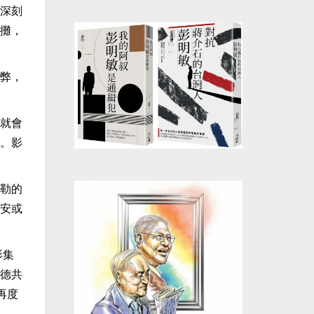
深刻
攤，
弊，
就會
。影
勒的
安或
影集
德共
再度