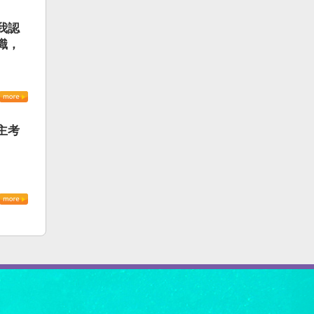
我認
識，
主考