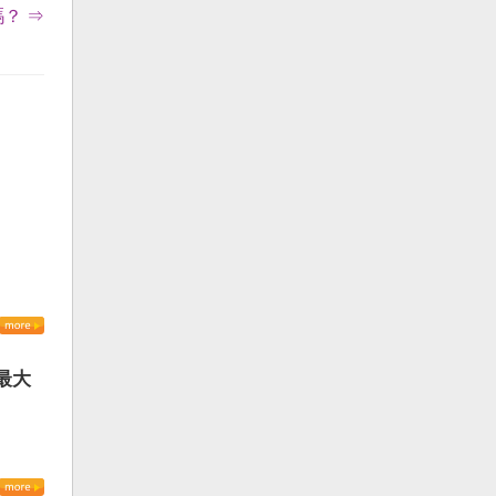
？ ⇒
最大