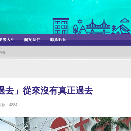
笑談人生
關於我們
鯨魚影音
過去
過去」從來沒有真正過去
數：4884