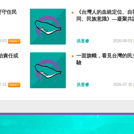
要守住民
《台灣人的血統定位、自
同、民族意識》—凝聚共
建立台灣國族認同
8-03
洪昱睿
2026-08-03
治責任或
一面旗幟，看見台灣的民
驗
7-31
洪昱睿
2026-07-30