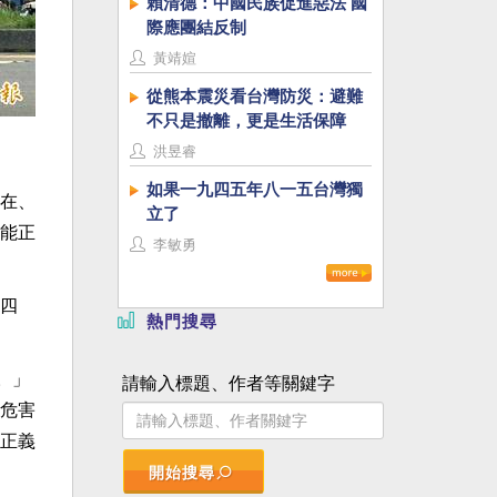
賴清德：中國民族促進惡法 國
際應團結反制
黃靖媗
從熊本震災看台灣防災：避難
不只是撤離，更是生活保障
洪昱睿
如果一九四五年八一五台灣獨
在、
立了
能正
李敏勇
四
熱門搜尋
述。」
請輸入標題、作者等關鍵字
危害
正義
開始搜尋