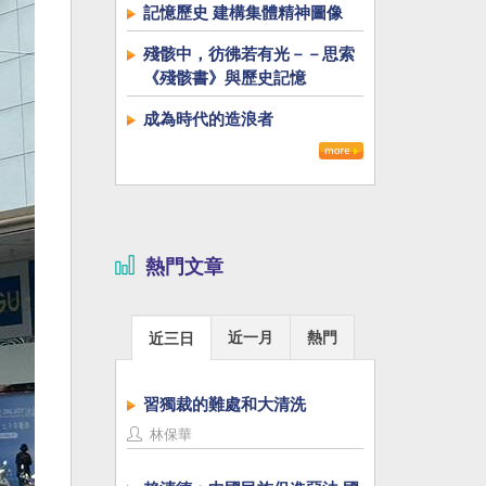
記憶歷史 建構集體精神圖像
殘骸中，彷彿若有光－－思索
《殘骸書》與歷史記憶
成為時代的造浪者
熱門文章
近一月
熱門
近三日
習獨裁的難處和大清洗
林保華