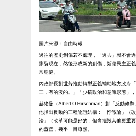
圖片來源：自由時報
過往的歷史創傷若不處理，「過去」就不會過
撕裂現在，然後形成新的創傷，斲傷民主正義
常穩健。
內政部長劉世芳推動轉型正義補助地方政府「
三，有的沒的。」「少搞政治和意識形態」，
赫緒曼（Albert O.Hirschman）
他指出反動的三種論證結構：「悖謬論」（改
論」（改革可能是好的，但會摧毀其他更重要
的藍營，幾乎一目瞭然。