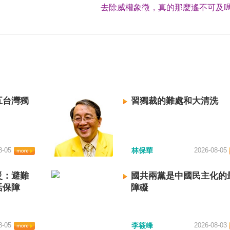
去除威權象徵，真的那麼遙不可及嗎
五台灣獨
習獨裁的難處和大清洗
8-05
林保華
2026-08-05
災：避難
國共兩黨是中國民主化的
活保障
障礙
8-05
李筱峰
2026-08-03