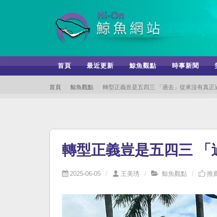
首頁
最近更新
鯨魚觀點
時事新聞
首頁
鯨魚觀點
轉型正義豈是五四三 「過去」從來沒有真正
轉型正義豈是五四三 「
2025-06-05
王美琇
鯨魚觀點
推薦