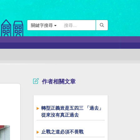
關鍵字搜尋
作者相關文章
轉型正義豈是五四三 「過去」
從來沒有真正過去
止戰之道必須不畏戰