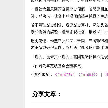
一個社會願意回頭凝視歷史傷痕、省思原因並
知，成為民主社會不可違逆的基本價值；而所
若不清理歷史創傷、還原歷史真相、深刻反省
辭和偽裝的姿態，繼續撕裂社會、摧毀民主，
歷史記憶、轉型正義和民主鞏固，三者環環相
若不做或做得太慢，政治的混亂和反動論述勢
「過去」從未真正過去，黨國遺緒反撲卻是現
（作者為辜寬敏基金會董事長）
< 資料來源：
《自由時報》〈自由廣場〉
｜
分享文章：