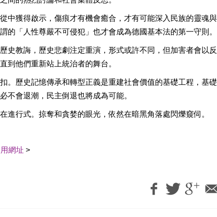
從中獲得啟示，傷痕才有機會癒合，才有可能深入民族的靈魂與
謂的「人性尊嚴不可侵犯」也才會成為德國基本法的第一守則。
歷史教誨，歷史悲劇注定重演，形式或許不同，但加害者會以反
直到他們重新站上統治者的舞台。
扣。歷史記憶傳承和轉型正義是重建社會價值的基礎工程，基礎
必不會退潮，民主倒退也將成為可能。
在進行式。掠奪和貪婪的眼光，依然在暗黑角落處閃爍窺伺。
引用網址
>