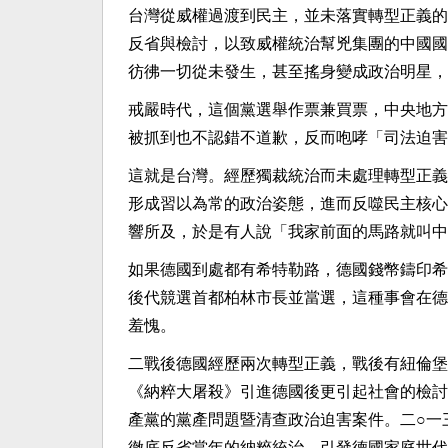
台灣從威權過渡到民主，並未落實轉型正義的
反省與檢討，以致威權統治幫兇集團的中國國
彷彿一切從未發生，甚至搖身變成政治明星，
戒嚴時代，這個黨選舉作票兼買票，中央地方
被抓到也不認錯不道歉，反而咆哮「司法迫害
這就是台灣。經歷獨裁統治而未處理轉型正義
形成習以為常的政治姿態，進而反噬民主核心
響所及，於是有人說「我家前面的馬路就叫中
如果德國到處都有希特勒路，德國錢幣鑄印希
後代競選首都柏林市長並當選，這種事會在德
羞愧。
二戰後德國經歷兩次轉型正義，戰後有紐倫堡
《納粹大屠殺》引進德國後更引起社會的檢討
產黨的黨產問題暨清查政治迫害案件。二○一
徹底反省當年的納粹統治，引發德國家庭世代