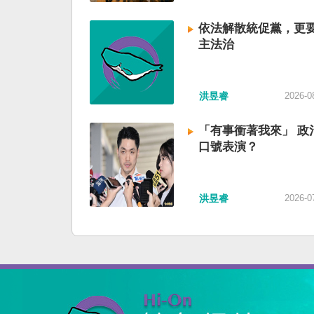
依法解散統促黨，更
主法治
洪昱睿
2026-0
「有事衝著我來」 政
口號表演？
洪昱睿
2026-0