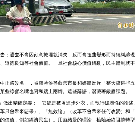
去；過去不會因刻意掩埋就消失，反而會扭曲變形而持續糾纏現
、道德良知等社會價值。一旦社會核心價值錯亂，民主體制就不
中正路改名」，被盧蔣侯等藍營市長和媒體反斥「整天搞這些五
某些綠營名嘴也附和踹上兩腳。這些辭語，潛藏著嚴肅課題。
對「反動修辭」做出精確定義：「它總是披著進步外衣，而執行破壞性的論
革只會帶來惡果）、「無效論」（改革不會帶來任何改變）和「
的價值，例如經濟民生）。用赫緒曼的理論，檢驗始終阻撓轉型