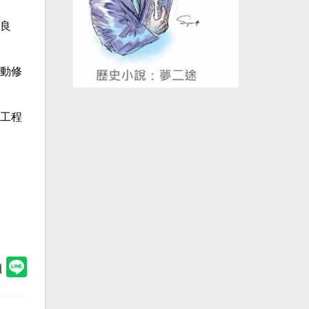
良
動修
工程