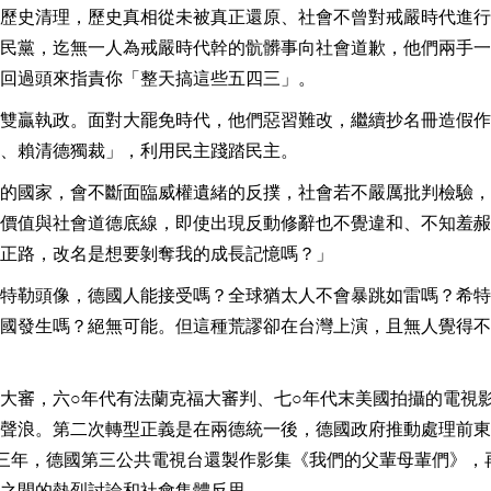
歷史清理，歷史真相從未被真正還原、社會不曾對戒嚴時代進行
民黨，迄無一人為戒嚴時代幹的骯髒事向社會道歉，他們兩手一
回過頭來指責你「整天搞這些五四三」。
雙贏執政。面對大罷免時代，他們惡習難改，繼續抄名冊造假作
、賴清德獨裁」，利用民主踐踏民主。
的國家，會不斷面臨威權遺緒的反撲，社會若不嚴厲批判檢驗，
價值與社會道德底線，即使出現反動修辭也不覺違和、不知羞赧
正路，改名是想要剝奪我的成長記憶嗎？」
特勒頭像，德國人能接受嗎？全球猶太人不會暴跳如雷嗎？希特
國發生嗎？絕無可能。但這種荒謬卻在台灣上演，且無人覺得不
大審，六○年代有法蘭克福大審判、七○年代末美國拍攝的電視
聲浪。第二次轉型正義是在兩德統一後，德國政府推動處理前東
三年，德國第三公共電視台還製作影集《我們的父輩母輩們》，
之間的熱烈討論和社會集體反思。