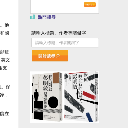
熱門搜尋
。他
請輸入標題、作者等關鍵字
和國
顛暨
開始搜尋
e）英文
相支
值。保
家，
能在