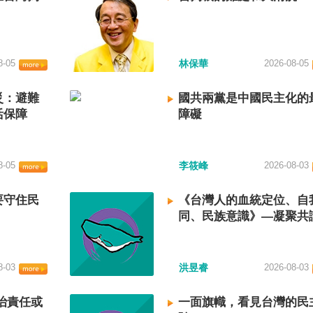
8-05
林保華
2026-08-05
災：避難
國共兩黨是中國民主化的
活保障
障礙
8-05
李筱峰
2026-08-03
要守住民
《台灣人的血統定位、自
同、民族意識》—凝聚共
建立台灣國族認同
8-03
洪昱睿
2026-08-03
治責任或
一面旗幟，看見台灣的民