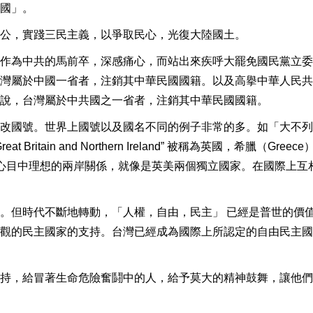
國」。
公，實踐三民主義，以爭取民心，光復大陸國土。
作為中共的馬前卒，深感痛心，而站出來疾呼大罷免國民黨立委
灣屬於中國一省者，注銷其中華民國國籍。以及高擧中華人民共
說，台灣屬於中共國之一省者，注銷其中華民國國籍。
改國號。世界上國號以及國名不同的例子非常的多。如「大不列
eat Britain and Northern Ireland” 被稱為英國，希臘（Greec
lic)。我心目中理想的兩岸關係，就像是英美兩個獨立國家。在國際上互
。但時代不斷地轉動，「人權，自由，民主」 已經是普世的價
觀的民主國家的支持。台灣已經成為國際上所認定的自由民主國
持，給冒著生命危險奮鬪中的人，給予莫大的精神鼓舞，讓他們