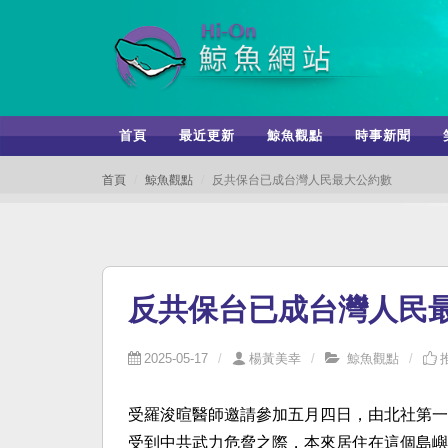
首頁
最近更新
鯨魚觀點
時事新聞
首頁
鯨魚觀點
反共保台已成台灣人民最大公約數
反共保台已成台灣人民
2025-05-17
楊黃美幸
鯨魚觀點
受羅浚暄醫師邀請參加五月四日，由北社第一
受到中共武力危脅之際，本來居住在這個島嶼