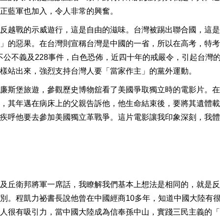
正藍軍也加入，令人非常的興奮。
反越戰的示威遊行，這是自由的滋味。台灣被踢出聯合國，這是
」的惡果。在台灣則宣稱台灣是中國的一省，所以在高考，特考
不公不義及228事件，白色恐佈，近四十年的戒嚴令，引起台灣
樣站出來，強烈支持台灣人要「當家作主」的黨外運動。
廉斯堡旅遊，參觀歷史博物舘看了美國爭取獨立時的電影片。在
，其年邁在病床上的父親告訴他，他生命結束後，要將其遺體載
疾呼他要去參加美國獨立革戰爭。這片電影讓我印象深刻，我體
及丘衛邦將軍一席話，我瞭解我們基本上想法是相同的，就是反
別。程凱力祕書長說他曾在中國經商10多年，知道中國大陸有
人很有吸引力，當中國大陸成為信奉孫中山，實踐三民主義的「