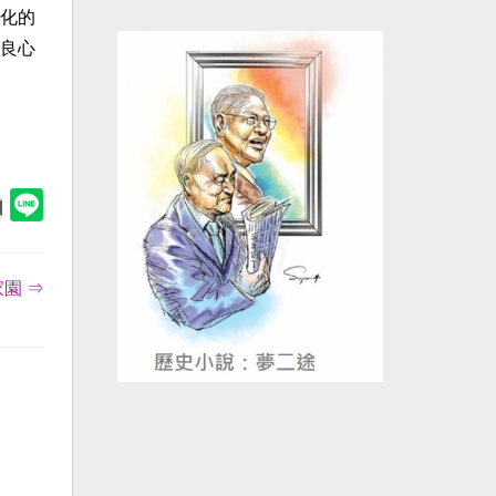
化的
良心
園 ⇒