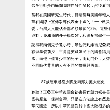
罷免行動是由民間團體自發性發起，然後看到
當我在美國研究生時代，目睹當時美國年輕人
黨在國際上宣傳爭奪代表全中國的「一中政策
委，台灣人只能佔全部名額最多的3%。這些
運動，我和我的外子楊次雄，和很多留學生一
記得我兩個兒子還小時，帶他們到維吉尼亞威
戰爭暴發前夕，主角是英國殖民下的國會議員
國。而他正值青少年的兒子，衝到門外，大聲
不同時代背景的人有不同的抉擇與勇氣。
87歲陸軍退役少將丘衛邦力挺大罷免
聆聽了正藍軍中華復國會祕書長程凱力祕書長
國共產黨，保衛台灣。只是在方法論上有些差
華民國派，所以中華民國對於中國大陸很多的