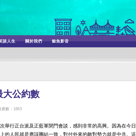
笑談人生
關於我們
鯨魚影音
最大公約數
推薦數：1863
次舉行正台派及正藍軍閉門會談，感到非常的高興。因為在今日
上的人民就是應該團結一致，對付外來的敵對勢力就是中共。這