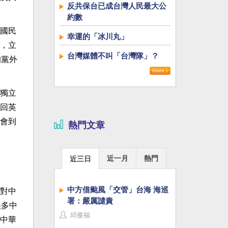
反共保台已成台灣人民最大公
約數
國民
幸運的「冰川丸」
，立
台灣媒體不叫「台灣隊」？
的黨外
獨立
回英
會到
熱門文章
近一月
熱門
近三日
中方借颱風「交管」台海 海巡
對中
署：嚴厲譴責
很多中
邱俊福
中華