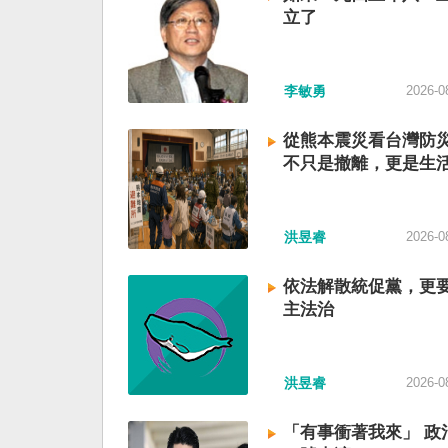
立了
李敏勇
2026-0
從熊本震災看台灣防
不只是撤離，更是生
洪昱睿
2026-0
依法解散統促黨，更
主法治
洪昱睿
2026-0
「有事衝著我來」 政