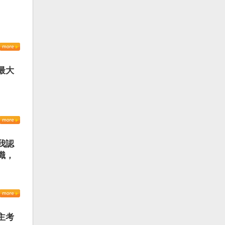
最大
我認
識，
主考