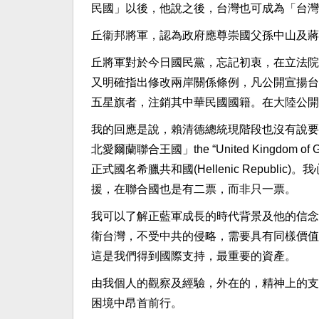
民國」以後，他說之後，台灣也可成為「台灣
丘衞邦將軍，認為政府應尊崇國父孫中山及蔣
丘將軍對於今日國民黨，忘記初衷，在立法院
又明確指出修改兩岸關係條例，凡公開宣揚台
五星旗者，注銷其中華民國國籍。在大陸公開
我的回應是說，賴清德總統現階段也沒有說要
北愛爾蘭聯合王國」the “United Kingdom of Gr
正式國名希臘共和國(Hellenic Repub
援，在聯合國也是有二票，而非只一票。
我可以了解正藍軍成長的時代背景及他的信念
衛台灣，不受中共的侵略，需要具有同樣價值
這是我們得到國際支持，最重要的資產。
由我個人的觀察及經驗，外在的，精神上的支
困境中昂首前行。