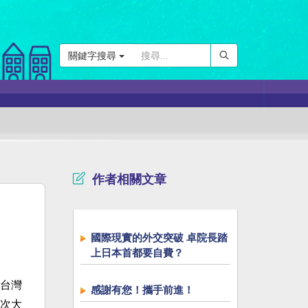
關鍵字搜尋
作者相關文章
國際現實的外交突破 卓院長踏
上日本首都要自費？
台灣
感謝有您！攜手前進！
次大