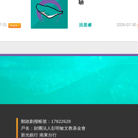
驗
7-31
洪昱睿
2026-07-30
郵政劃撥帳號：17822628
戶名：財團法人彭明敏文教基金會
新光銀行 南東分行