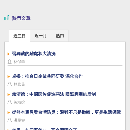
熱門文章
近一月
熱門
近三日
習獨裁的難處和大清洗
林保華
卓揆：推台日企業共同研發 深化合作
林薏茹
賴清德：中國民族促進惡法 國際應團結反制
黃靖媗
從熊本震災看台灣防災：避難不只是撤離，更是生活保障
洪昱睿