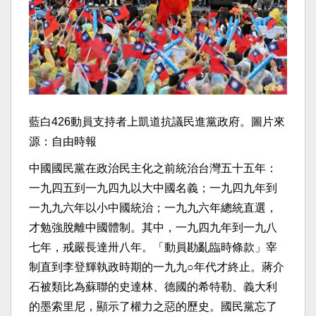
藍白426動員支持者上凱道抗議民進黨政府。圖片來
源：自由時報
中國國民黨在政治民主化之前統治台灣五十五年：
一九四五到一九四九以大中國名義；一九四九年到
一九九六年以小中國統治；一九九六年總統直選，
才勉強脫離中國體制。其中，一九四九年到一九八
七年，戒嚴長達卅八年。「動員勘亂臨時條款」宰
制直到李登輝執政時期的一九九○年代才終止。蔣介
石被類比為蘇聯的史達林、德國的希特勒、義大利
的墨索里尼，顯示了權力之惡的歷史。國民黨忘了