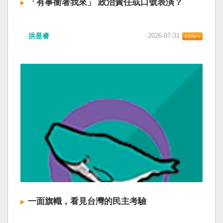
「有事衝著我來」 政治責任或口號表演？
洪昱睿
2026-07-31
一面旗幟，看見台灣的民主考驗