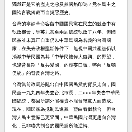
獨裁正是它的歷史之惡及黨國烙印嗎？竟在民主之
國誇言戰獨裁而自揭惡歷史。
台灣的寧靜革命容留中國國民黨在民主的競合中有
執政機會，馬英九甚至兩屆總統執政了八年。但國
民黨並未真正自重仍以中華民國為名義的台灣國
家，在失去政權壟斷條件下，無視中國共產黨仍以
消滅中華民國為其「中華民族偉大復興」的野望，
也違背長期「反共愛國」的虛妄口號，轉向「反獨
促統」的背反台灣之路。
台灣當前政局紛亂出自中國國民黨的背反走向，國
民黨一九九四年失去台北市長，二○○○年失去中華民
國總統，都因所謂外省權貴不服台籍黨人而造成。
現在，國民黨為抵制民進黨，藍白看似貌合，但台
灣人民主意識已更鞏固，中華民國台灣更趨向台灣
化，已非聯共制台的國民黨所能逆轉。