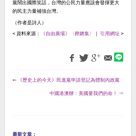
黨鬧出國際笑話，台灣的公民力量應該會發揮更大
的民主力量補強台灣。
（作者是詩人）
< 資料來源：
《自由廣場》〈鏗鏘集〉
｜
引用網址
>
⇐ 《歷史上的今天》民進黨申請登記為體制內政黨
中國港澳辦：美國要我們的命！ ⇒
最新文章：