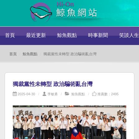
首頁
最近更新
鯨魚觀點
時事新聞
笑談人生
首頁
鯨魚觀點
獨裁黨性未轉型 政治騙術亂台灣
獨裁黨性未轉型 政治騙術亂台灣
2025-04-30
李敏勇
鯨魚觀點
推薦數：2495