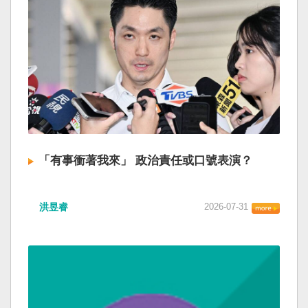
「有事衝著我來」 政治責任或口號表演？
洪昱睿
2026-07-31