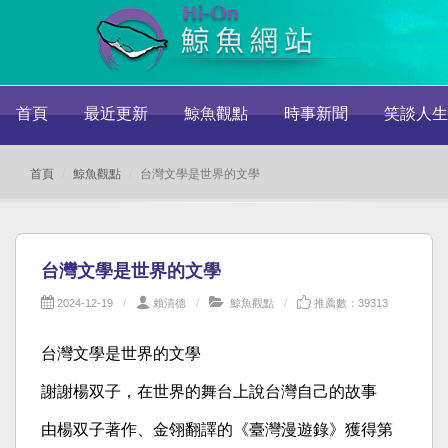
首頁
最近更新
鯨魚觀點
時事新聞
笑談人生
首頁
鯨魚觀點
台灣文學是世界的文學
台灣文學是世界的文學
2024-12-19
賴清德
鯨魚觀點
推薦數：39313
台灣文學是世界的文學
謝謝楊双子，在世界的舞台上說台灣自己的故事
由楊双子著作、金翎翻譯的《臺灣漫遊錄》獲得第