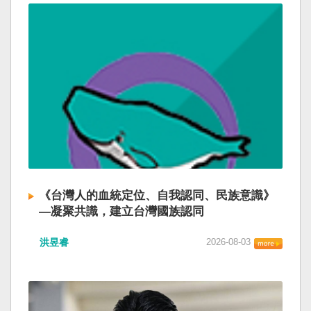
《台灣人的血統定位、自我認同、民族意識》
—凝聚共識，建立台灣國族認同
洪昱睿
2026-08-03