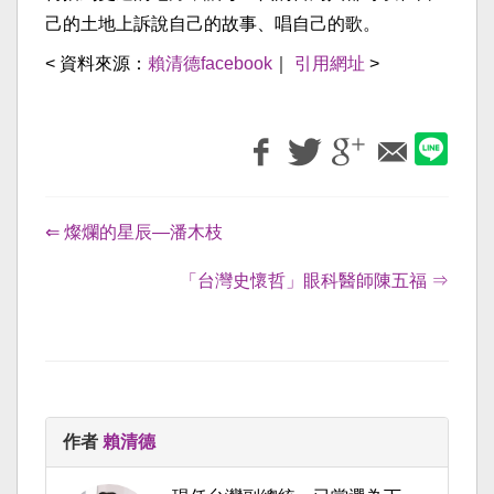
己的土地上訴說自己的故事、唱自己的歌。
< 資料來源：
賴清德facebook
｜
引用網址
>
⇐ 燦爛的星辰—潘木枝
「台灣史懷哲」眼科醫師陳五福 ⇒
作者
賴清德