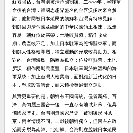
鮮被強佔，台灣則被清帝國割讓。二○○○年，寧靜革
命後的台灣，韓國思想界盛名的金容沃多次來台參
訪，他對同被日本殖民的朝鮮和台灣有特殊見解：
朝鮮因與清帝國及繼起的中華民國領土相連，脫走
容易；朝鮮位於寒帶，土地較貧瘠，稻作收成一
期，農產較不足；加上日本駐軍為兇悍關東軍，而
朝鮮人性格較剛烈，獨立運動的形成較具動力。相
對的，台灣海島一隅較為孤立；位於亞熱帶，土地
肥沃，稻作兩期農產豐；日本駐軍屬於較溫和的海
軍系統；加上台灣人較柔順，面對維新近代化的日
本，爭取設置議會，而未積極發展獨立運動。
其實更重要的是，朝鮮有王國傳統。儘管新羅、百
濟、高句麗三國合一後，一直存有地域芥蒂，但具
備國家歷史。台灣則無國家歷史，被割讓形同拋
棄，兩者情境不同。二戰後朝鮮獨立，但因左右政
治而分裂為南韓、北朝鮮。台灣則在脫離日本殖民