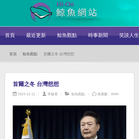
首頁
最近更新
鯨魚觀點
時事新聞
笑談人生
首頁
鯨魚觀點
首爾之冬 台灣想想
首爾之冬 台灣想想
2024-12-11
李敏勇
鯨魚觀點
推薦數：8494