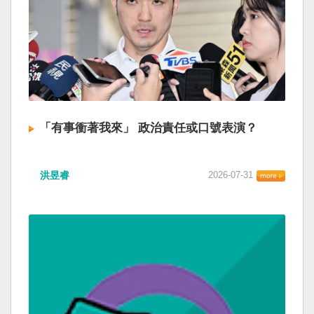
「有事衝著我來」 政治責任或口號表演？
洪昱睿
2026-07-31