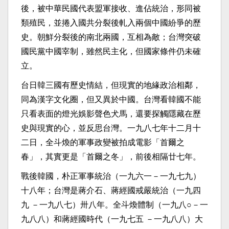
後，被中華民國代表盟軍接收、進佔統治，形同被
類殖民，並捲入國共分裂後軋入兩個中國紛爭的歷
史。朝鮮分裂後的南北兩國，互相為敵；台灣突破
國民黨中國宰制，雖然民主化，但國家條件仍未確
立。
台日韓三國有歷史情結，但現實的地緣政治相鄰，
同為漢字文化圈，但又異於中國。台灣看韓國不能
只看表面的燈光娛影聲色犬馬，還要探觸隱藏在歷
史與現實的心，並反思台灣。一九八七年十二月十
二日，全斗煥的軍事政變被拍成電影「首爾之
春」，其實更是「首爾之冬」，前後相隔廿七年。
戰後韓國，朴正軍事統治（一九六一－一九七九）
十八年；台灣是蔣介石、蔣經國戒嚴統治（一九四
九 －一九八七）卅八年。全斗煥體制（一九八○－一
九八八）和蔣經國時代（一九七五 －一九八八）大