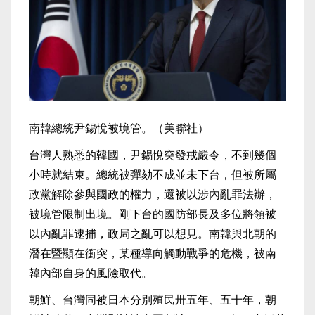
南韓總統尹錫悅被境管。（美聯社）
台灣人熟悉的韓國，尹錫悅突發戒嚴令，不到幾個
小時就結束。總統被彈劾不成並未下台，但被所屬
政黨解除參與國政的權力，還被以涉內亂罪法辦，
被境管限制出境。剛下台的國防部長及多位將領被
以內亂罪逮捕，政局之亂可以想見。南韓與北朝的
潛在暨顯在衝突，某種導向觸動戰爭的危機，被南
韓內部自身的風險取代。
朝鮮、台灣同被日本分別殖民卅五年、五十年，朝