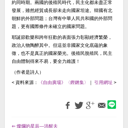
約同時期。兩國的後殖民時代，民主化都未盡正常
發展，雖然經貿成長卻未走向國家坦途。韓國有北
朝鮮的外部問題；台灣有中華人民共和國的外部問
題，更有國際條件未確立的國家問題。
耶誕節歡樂和跨年狂歡的表面張力彰顯經濟繁榮，
政治人物陶醉其中。但這並非國家文化底蘊的象
徵，也不是真正的國家榮光。後殖民脫殖民，民主
自由體制得來不易，要全力維護！
（作者是詩人）
< 資料來源：
《自由廣場》〈鏗鏘集〉
｜
引用網址
>
⇐ 燦爛的星辰—洪醒夫